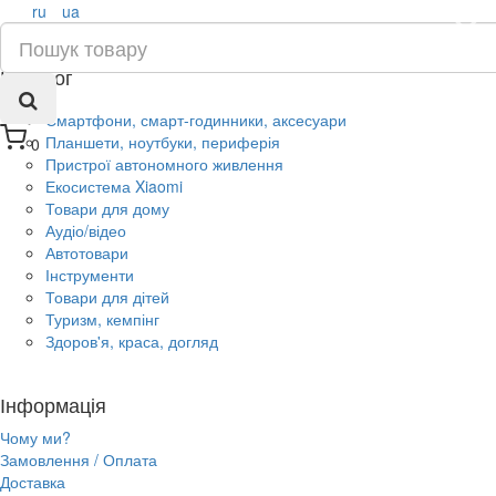
ru
ua
×
Каталог
Смартфони, смарт-годинники, аксесуари
Планшети, ноутбуки, периферія
0
Пристрої автономного живлення
Екосистема Xiaomi
Товари для дому
Аудіо/відео
Автотовари
Інструменти
Товари для дітей
Туризм, кемпінг
Здоров'я, краса, догляд
Інформація
Чому ми?
Замовлення / Оплата
Доставка