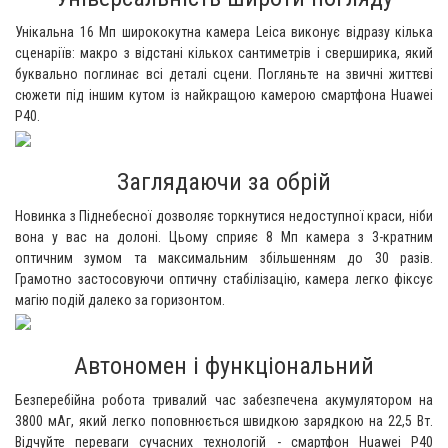
Унікальна 16 Мп ширококутна камера Leica виконує відразу кілька
сценаріїв: макро з відстані кількох сантиметрів і сверширика, який
буквально поглинає всі деталі сцени. Погляньте на звичні життєві
сюжети під іншим кутом із найкращою камерою смартфона Huawei
P40.
Заглядаючи за обрій
Новинка з Піднебесної дозволяє торкнутися недоступної краси, ніби
вона у вас на долоні. Цьому сприяє 8 Мп камера з 3-кратним
оптичним зумом та максимальним збільшенням до 30 разів.
Грамотно застосовуючи оптичну стабілізацію, камера легко фіксує
магію подій далеко за горизонтом.
Автономен і функціональний
Безперебійна робота тривалий час забезпечена акумулятором на
3800 мАг, який легко поповнюється швидкою зарядкою на 22,5 Вт.
Відчуйте переваги сучасних технологій - смартфон Huawei P40