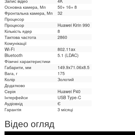
Запис відео
4K
Основна камера, Мп
50+ 16+ 8
Фронтальна камера, Мп
32
Процесор
Процесор
Huawei Kirin 990
Кількість ядер
8
Тактова частота
2860
Комунікації
Wi-Fi
802.11ax
Bluetooth
5.1 (LDAC)
Фізичні характеристики
Габарити, мм
149.9x71.06x8.5
Вага, г
175
Колір
Золотий
Додатково
Серія
Huawei P40
Інтерфейси
USB Type-C
Аудіовхід
Є
Гарантія
3 місяці
Відео огляд