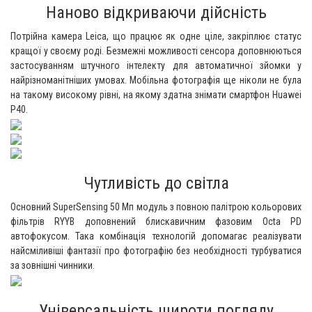
Наново відкриваючи дійсність
Потрійна камера Leica, що працює як одне ціле, закріплює статус
кращої у своєму роді. Безмежні можливості сенсора доповнюються
застосуванням штучного інтелекту для автоматичної зйомки у
найрізноманітніших умовах. Мобільна фотографія ще ніколи не була
на такому високому рівні, на якому здатна знімати смартфон Huawei
P40.
Чутливість до світла
Основний SuperSensing 50 Мп модуль з повною палітрою кольорових
фільтрів RYYB доповнений блискавичним фазовим Octa PD
автофокусом. Така комбінація технологій допомагає реалізувати
найсміливіші фантазії про фотографію без необхідності турбуватися
за зовнішні чинники.
Універсальність широти погляду