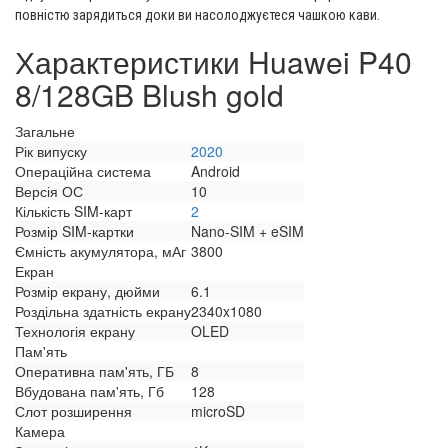
повністю зарядиться доки ви насолоджуєтеся чашкою кави.
Характеристики Huawei P40
8/128GB Blush gold
Загальне
Рік випуску
2020
Операційна система
Android
Версія ОС
10
Кількість SIM-карт
2
Розмір SIM-картки
Nano-SIM + eSIM
Ємність акумулятора, мАг
3800
Екран
Розмір екрану, дюйми
6.1
Роздільна здатність екрану
2340x1080
Технологія екрану
OLED
Пам'ять
Оперативна пам'ять, ГБ
8
Вбудована пам'ять, Гб
128
Слот розширення
microSD
Камера