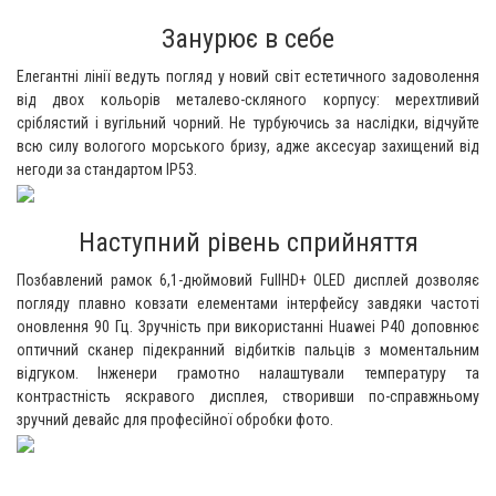
Занурює в себе
Елегантні лінії ведуть погляд у новий світ естетичного задоволення
від двох кольорів металево-скляного корпусу: мерехтливий
сріблястий і вугільний чорний. Не турбуючись за наслідки, відчуйте
всю силу вологого морського бризу, адже аксесуар захищений від
негоди за стандартом IP53.
Наступний рівень сприйняття
Позбавлений рамок 6,1-дюймовий FullHD+ OLED дисплей дозволяє
погляду плавно ковзати елементами інтерфейсу завдяки частоті
оновлення 90 Гц. Зручність при використанні Huawei P40 доповнює
оптичний сканер підекранний відбитків пальців з моментальним
відгуком. Інженери грамотно налаштували температуру та
контрастність яскравого дисплея, створивши по-справжньому
зручний девайс для професійної обробки фото.