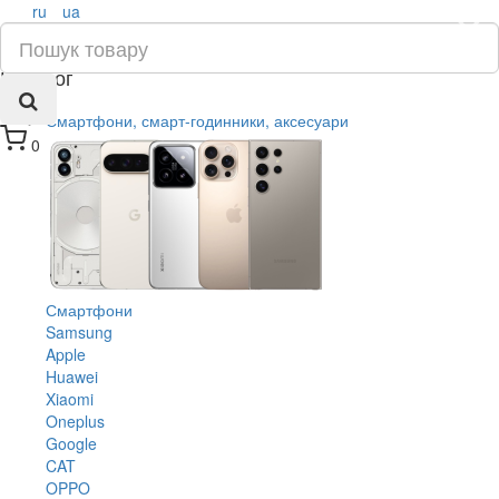
ru
ua
×
Каталог
Смартфони, смарт-годинники, аксесуари
0
Смартфони
Samsung
Apple
Huawei
Xiaomi
Oneplus
Google
CAT
OPPO