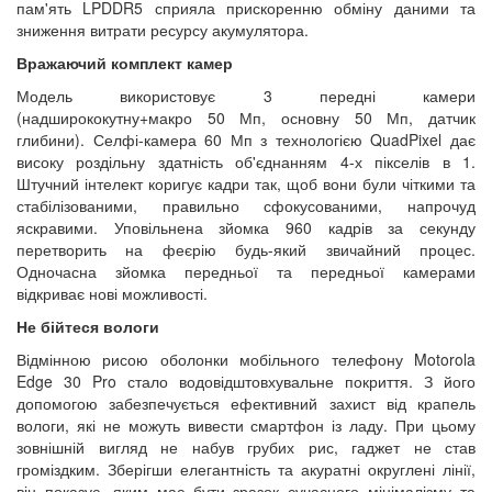
пам'ять LPDDR5 сприяла прискоренню обміну даними та
зниження витрати ресурсу акумулятора.
Вражаючий комплект камер
Модель використовує 3 передні камери
(надширококутну+макро 50 Мп, основну 50 Мп, датчик
глибини). Селфі-камера 60 Мп з технологією QuadPixel дає
високу роздільну здатність об'єднанням 4-х пікселів в 1.
Штучний інтелект коригує кадри так, щоб вони були чіткими та
стабілізованими, правильно сфокусованими, напрочуд
яскравими. Уповільнена зйомка 960 кадрів за секунду
перетворить на феєрію будь-який звичайний процес.
Одночасна зйомка передньої та передньої камерами
відкриває нові можливості.
Не бійтеся вологи
Відмінною рисою оболонки мобільного телефону Motorola
Edge 30 Pro стало водовідштовхувальне покриття. З його
допомогою забезпечується ефективний захист від крапель
вологи, які не можуть вивести смартфон із ладу. При цьому
зовнішній вигляд не набув грубих рис, гаджет не став
громіздким. Зберігши елегантність та акуратні округлені лінії,
він показує, яким має бути зразок сучасного мінімалізму та