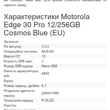
гарного смаку.
Характеристики Motorola
Edge 30 Pro 12/256GB
Cosmos Blue (EU)
Загальне
Рік випуску
2022
Операційна система
Android
Версія ОС
12
Кількість SIM-карт
2
Розмір SIM-картки
Nano-SIM
Ємність акумулятора,
4800
мАг
Екран
Розмір екрану, дюйми
6.7
Роздільна здатність
2400x1080
екрану
Технологія екрану
P-OLED
Пам'ять