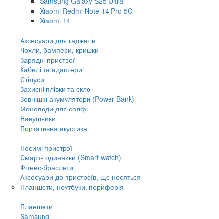
Samsung Galaxy S25 Ultra
Xiaomi Redmi Note 14 Pro 5G
Xiaomi 14
Аксесуари для гаджетів
Чохли, бампери, кришки
Зарядні пристрої
Кабелі та адаптери
Стілуси
Захисні плівки та скло
Зовнішні акумулятори (Power Bank)
Моноподи для селфі
Навушники
Портативна акустика
Носимі пристрої
Смарт-годинники (Smart watch)
Фітнес-браслети
Аксесуари до пристроїв, що носяться
Планшети, ноутбуки, периферія
Планшети
Samsung