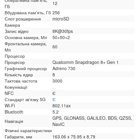
Оперативна пам'ять,
12
ГБ
Вбудована пам'ять, Гб
256
Слот розширення
microSD
Камера
Запис відео
8K@30fps
Основна камера, Мп
50+50+2
Фронтальна камера,
60
Мп
Процесор
Процесор
Qualcomm Snapdragon 8+ Gen 1
Графічний процесор
Adreno 730
Кількість ядер
8
Тактова частота
3000
Комунікації
NFC
Є
Стандарт зв'язку 5G
Є
Wi-Fi
802.11ax
Bluetooth
5.2
GPS, GLONASS, GALILEO, BDS, QZSS,
Навігація
NavIC
Фізичні характеристики
Габарити, мм
163.06 x 75.95 x 8.79