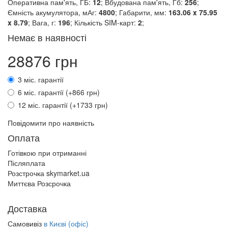
Оперативна пам'ять, ГБ:
12
; Вбудована пам'ять, Гб:
256
;
Ємність акумулятора, мАг:
4800
; Габарити, мм:
163.06 x 75.95
x 8.79
; Вага, г:
196
; Кількість SIM-карт:
2
;
Немає в наявності
28876 грн
3 міс. гарантії
6 міс. гарантії (+866 грн)
12 міс. гарантії (+1733 грн)
Повідомити про наявність
Оплата
Готівкою при отриманні
Післяплата
Розстрочка skymarket.ua
Миттєва Розсрочка
Доставка
Самовивіз
в Києві (офіс)