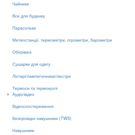
Чайники
Все для будинку
Парасольки
Метеостанції, термометри, гігрометри, барометри
Обігрівачі
Сушарки для одягу
Ліхтарі/лампи/нічники/люстри
Термоси та термокухлі
Аудіо/відео
Відеоспостереження
Безпровідні навушники (TWS)
Навушники