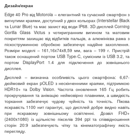
Дизайн/екран
Edge 40 Pro від Motorola – елегантний та сучасний смартфон з
вигнутими краями, доступний у двох кольорах (Interstellar Black
та Lunar Blue) та має захист від води IP68. 3D-дисплей Corning
Gorilla Glass Victus з чотиригранним вигином та матовим
покриттям захищає від відбитків пальців, а алюмінієва рама з
піскоструминною обробкою забезпечує надійне захоплення.
Розміри моделі – 161,16x74x8,59 мм, вага – 199 г. Пристрій
також оснащений портом USB Type-C, сумісним із USB 3.2, та
портом DisplayPort 1.4 для підключення до зовнішнього
дисплея.
Дисплей – визначна особливість цього смартфона: 6,67-
дюймовий екран pOLED з нескінченними краями, підтримкою
HDR10+ та Dolby Vision. Частота оновлення 165 Гц робить
прокручування та анімацію неймовірно плавними, а швидкість
торкання забезпечує чудову чуйність та точність. Пікова
яскравість 1100 нит гарантує, що дисплей добре видно навіть
при яскравому зовнішньому освітленні. Дозвіл FHD+
(2400x1080) із щільністю пікселів 394 ppi та співвідношення
сторін 20:9 забезпечують чітку та кінематографічну якість
перегляду.