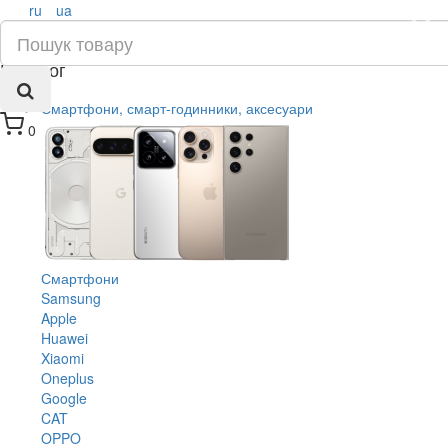
ru
ua
×
Каталог
Смартфони, смарт-годинники, аксесуари
0
Смартфони
Samsung
Apple
Huawei
Xiaomi
Oneplus
Google
CAT
OPPO