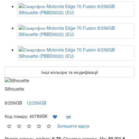
Інші кольори та модифікації
Silhouette
8/256GB
12/256GB
Код товару:
40789SK
Залишити відгук
Розмір екрану, дюйми:
6.78
; Основна камера, Мп:
50 (f/1.8,