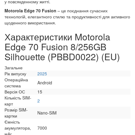
у повсякденному житті.
Motorola Edge 70 Fusion
– це поєднання сучасних
технологій, елегантного стилю та продуктивності для активного
щоденного використання.
Характеристики Motorola
Edge 70 Fusion 8/256GB
Silhouette (PBBD0022) (EU)
Загальне
Рік випуску
2025
Операційна
Android
система
Версія ОС
15
Кількість SIM-
2
карт
Розмір SIM-
Nano-SIM
картки
Ємність
акумулятора,
7000
мАг