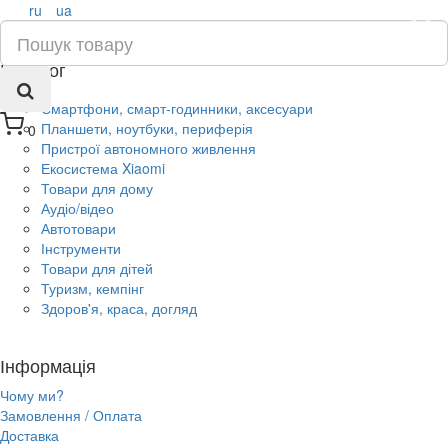
ru
ua
×
Каталог
Смартфони, смарт-годинники, аксесуари
Планшети, ноутбуки, периферія
0
Пристрої автономного живлення
Екосистема Xiaomi
Товари для дому
Аудіо/відео
Автотовари
Інструменти
Товари для дітей
Туризм, кемпінг
Здоров'я, краса, догляд
Інформація
Чому ми?
Замовлення / Оплата
Доставка