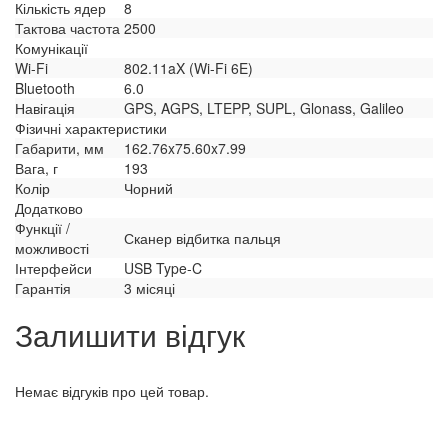
Кількість ядер
8
Тактова частота
2500
Комунікації
Wi-Fi
802.11aX (Wi-Fi 6E)
Bluetooth
6.0
Навігація
GPS, AGPS, LTEPP, SUPL, Glonass, Galileo
Фізичні характеристики
Габарити, мм
162.76x75.60x7.99
Вага, г
193
Колір
Чорний
Додатково
Функції /
Сканер відбитка пальця
можливості
Інтерфейси
USB Type-C
Гарантія
3 місяці
Залишити відгук
Немає відгуків про цей товар.