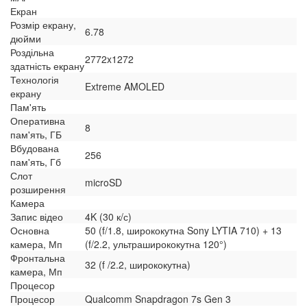
Екран
Розмір екрану,
6.78
дюйми
Роздільна
2772x1272
здатність екрану
Технологія
Extreme AMOLED
екрану
Пам'ять
Оперативна
8
пам'ять, ГБ
Вбудована
256
пам'ять, Гб
Слот
microSD
розширення
Камера
Запис відео
4K (30 к/с)
Основна
50 (f/1.8, ширококутна Sony LYTIA 710) + 13
камера, Мп
(f/2.2, ультраширококутна 120°)
Фронтальна
32 (f /2.2, ширококутна)
камера, Мп
Процесор
Процесор
Qualcomm Snapdragon 7s Gen 3