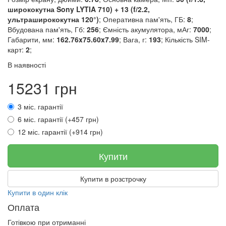
ширококутна Sony LYTIA 710) + 13 (f/2.2,
ультраширококутна 120°)
; Оперативна пам'ять, ГБ:
8
;
Вбудована пам'ять, Гб:
256
; Ємність акумулятора, мАг:
7000
;
Габарити, мм:
162.76x75.60x7.99
; Вага, г:
193
; Кількість SIM-
карт:
2
;
В наявності
15231 грн
3 міс. гарантії
6 міс. гарантії (+457 грн)
12 міс. гарантії (+914 грн)
Купити
Купити в розстрочку
Купити в один клік
Оплата
Готівкою при отриманні