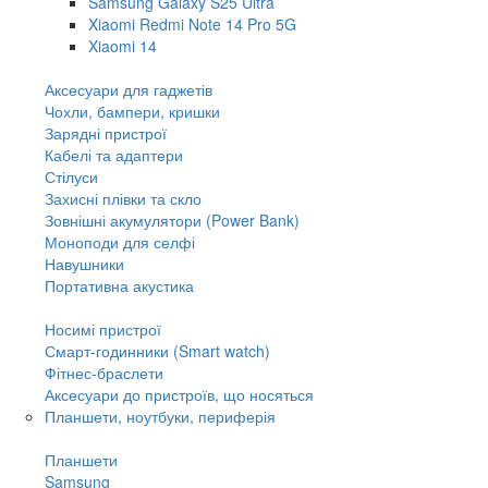
Samsung Galaxy S25 Ultra
Xiaomi Redmi Note 14 Pro 5G
Xiaomi 14
Аксесуари для гаджетів
Чохли, бампери, кришки
Зарядні пристрої
Кабелі та адаптери
Стілуси
Захисні плівки та скло
Зовнішні акумулятори (Power Bank)
Моноподи для селфі
Навушники
Портативна акустика
Носимі пристрої
Смарт-годинники (Smart watch)
Фітнес-браслети
Аксесуари до пристроїв, що носяться
Планшети, ноутбуки, периферія
Планшети
Samsung