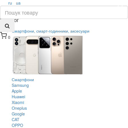
ru
ua
×
Каталог
Смартфони, смарт-годинники, аксесуари
0
Смартфони
Samsung
Apple
Huawei
Xiaomi
Oneplus
Google
CAT
OPPO