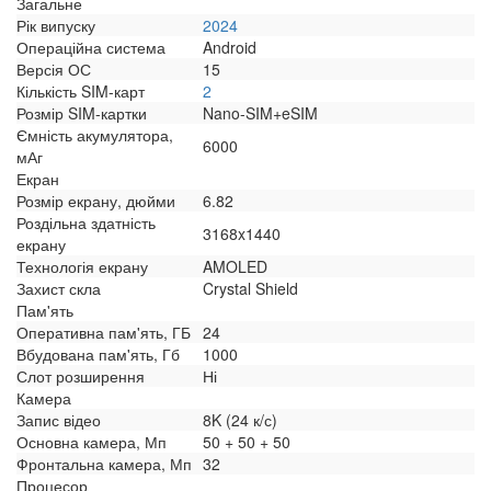
Загальне
Рік випуску
2024
Операційна система
Android
Версія ОС
15
Кількість SIM-карт
2
Розмір SIM-картки
Nano-SIM+eSIM
Ємність акумулятора,
6000
мАг
Екран
Розмір екрану, дюйми
6.82
Роздільна здатність
3168x1440
екрану
Технологія екрану
AMOLED
Захист скла
Crystal Shield
Пам'ять
Оперативна пам'ять, ГБ
24
Вбудована пам'ять, Гб
1000
Слот розширення
Ні
Камера
Запис відео
8K (24 к/с)
Основна камера, Мп
50 + 50 + 50
Фронтальна камера, Мп
32
Процесор