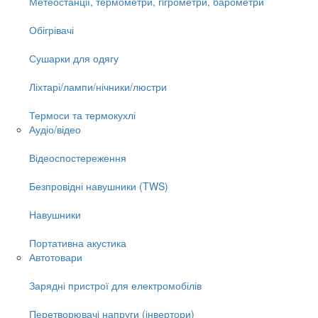
Метеостанції, термометри, гігрометри, барометри
Обігрівачі
Сушарки для одягу
Ліхтарі/лампи/нічники/люстри
Термоси та термокухлі
Аудіо/відео
Відеоспостереження
Безпровідні навушники (TWS)
Навушники
Портативна акустика
Автотовари
Зарядні пристрої для електромобілів
Перетворювачі напруги (інвертори)