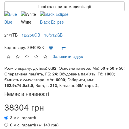
Інші кольори та модифікації
Blue
White
Black Eclipse
24/1TB
12/256GB
16/512GB
Код товару:
39409SK
Залишити відгук
Розмір екрану, дюйми:
6.82
; Основна камера, Мп:
50 + 50 + 50
;
Оперативна пам'ять, ГБ:
24
; Вбудована пам'ять, Гб:
1000
;
Ємність акумулятора, мАг:
6000
; Габарити, мм:
162.9x76.5x8.5
; Вага, г:
213
; Кількість SIM-карт:
2
;
Немає в наявності
38304 грн
3 міс. гарантії
6 міс. гарантії (+1149 грн)