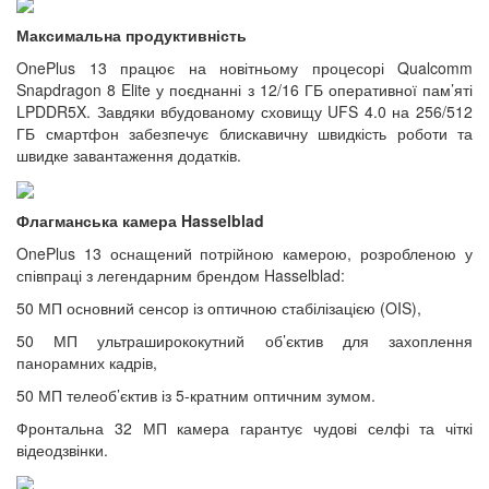
Максимальна продуктивність
OnePlus 13 працює на новітньому процесорі Qualcomm
Snapdragon 8 Elite у поєднанні з 12/16 ГБ оперативної пам’яті
LPDDR5X. Завдяки вбудованому сховищу UFS 4.0 на 256/512
ГБ смартфон забезпечує блискавичну швидкість роботи та
швидке завантаження додатків.
Флагманська камера Hasselblad
OnePlus 13 оснащений потрійною камерою, розробленою у
співпраці з легендарним брендом Hasselblad:
50 МП основний сенсор із оптичною стабілізацією (OIS),
50 МП ультраширококутний об’єктив для захоплення
панорамних кадрів,
50 МП телеоб’єктив із 5-кратним оптичним зумом.
Фронтальна 32 МП камера гарантує чудові селфі та чіткі
відеодзвінки.