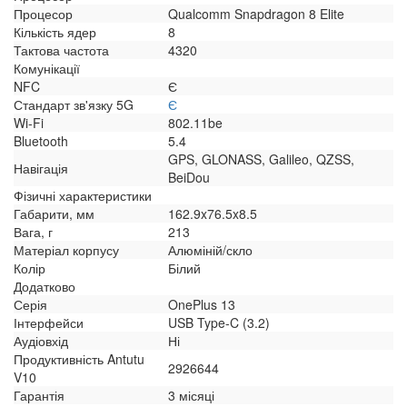
Процесор
Qualcomm Snapdragon 8 Elite
Кількість ядер
8
Тактова частота
4320
Комунікації
NFC
Є
Стандарт зв'язку 5G
Є
Wi-Fi
802.11be
Bluetooth
5.4
GPS, GLONASS, Galileo, QZSS,
Навігація
BeiDou
Фізичні характеристики
Габарити, мм
162.9x76.5x8.5
Вага, г
213
Матеріал корпусу
Алюміній/скло
Колір
Білий
Додатково
Серія
OnePlus 13
Інтерфейси
USB Type-C (3.2)
Аудіовхід
Ні
Продуктивність Antutu
2926644
V10
Гарантія
3 місяці