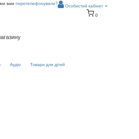
 ми вам
перетелефонували?
Особистий кабінет
0
магазину
и
Аудіо
Товари для дітей