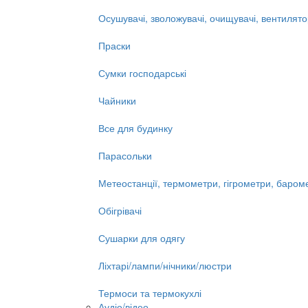
Осушувачі, зволожувачі, очищувачі, вентилят
Праски
Сумки господарські
Чайники
Все для будинку
Парасольки
Метеостанції, термометри, гігрометри, баром
Обігрівачі
Сушарки для одягу
Ліхтарі/лампи/нічники/люстри
Термоси та термокухлі
Аудіо/відео