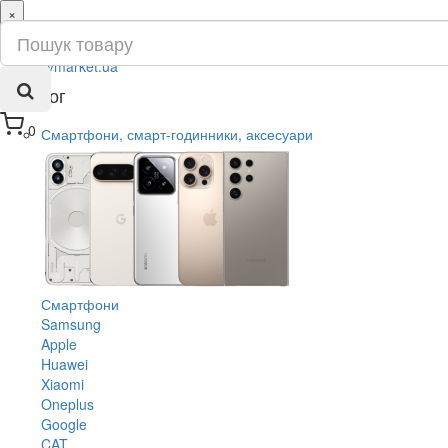
×
ru
ua
Каталог
0
Смартфони, смарт-годинники, аксесуари
Смартфони
Samsung
Apple
Huawei
Xiaomi
Oneplus
Google
CAT