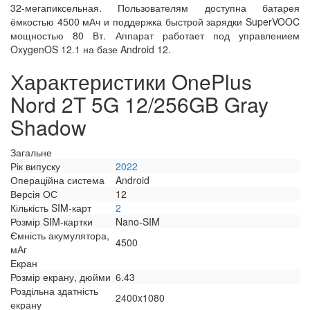
32-мегапиксельная. Пользователям доступна батарея
ёмкостью 4500 мАч и поддержка быстрой зарядки SuperVOOC
мощностью 80 Вт. Аппарат работает под управлением
OxygenOS 12.1 на базе Android 12.
Характеристики OnePlus
Nord 2T 5G 12/256GB Gray
Shadow
Загальне
Рік випуску
2022
Операційна система
Android
Версія ОС
12
Кількість SIM-карт
2
Розмір SIM-картки
Nano-SIM
Ємність акумулятора,
4500
мАг
Екран
Розмір екрану, дюйми
6.43
Роздільна здатність
2400x1080
екрану