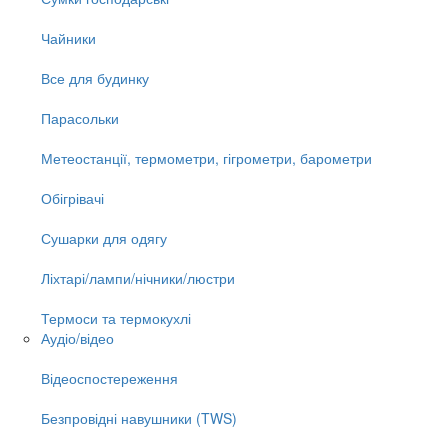
Чайники
Все для будинку
Парасольки
Метеостанції, термометри, гігрометри, барометри
Обігрівачі
Сушарки для одягу
Ліхтарі/лампи/нічники/люстри
Термоси та термокухлі
Аудіо/відео
Відеоспостереження
Безпровідні навушники (TWS)