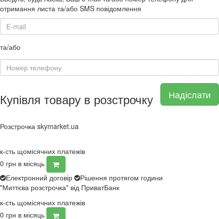
отримання листа та/або SMS повідомлення
та/або
Надіслати
Купівля товару в розстрочку
Розстрочка skymarket.ua
к-сть щомісячних платежів
0
грн в місяць
Електронний договір
Рішення протягом години
"Миттєва розстрочка" від ПриватБанк
к-сть щомісячних платежів
0
грн в місяць