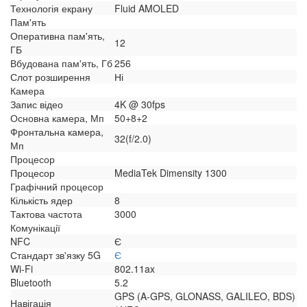
Технологія екрану
Fluid AMOLED
Пам'ять
Оперативна пам'ять,
12
ГБ
Вбудована пам'ять, Гб
256
Слот розширення
Ні
Камера
Запис відео
4K @ 30fps
Основна камера, Мп
50+8+2
Фронтальна камера,
32(f/2.0)
Мп
Процесор
Процесор
MediaTek Dimensity 1300
Графічний процесор
Кількість ядер
8
Тактова частота
3000
Комунікації
NFC
Є
Стандарт зв'язку 5G
Є
Wi-Fi
802.11ax
Bluetooth
5.2
GPS (A-GPS, GLONASS, GALILEO, BDS)
Навігація