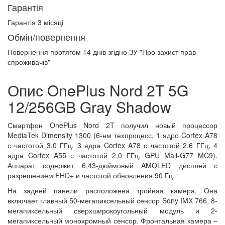
Гарантія
Гарантія 3 місяці
Обмін/повернення
Повернення протягом
14 днів
згідно ЗУ "Про захист прав
спроживачів"
Опис OnePlus Nord 2T 5G
12/256GB Gray Shadow
Смартфон OnePlus Nord 2T получил новый процессор
MediaTek Dimensity 1300 (6-нм техпроцесс, 1 ядро Cortex A78
с частотой 3,0 ГГц, 3 ядра Cortex A78 с частотой 2,6 ГГц, 4
ядра Cortex A55 с частотой 2,0 ГГц, GPU Mali-G77 MC9).
Аппарат содержит 6,43-дюймовый AMOLED дисплей с
разрешением FHD+ и частотой обновления 90 Гц.
На задней панели расположена тройная камера. Она
включает главный 50-мегапиксельный сенсор Sony IMX 766, 8-
мегапиксельный сверхширокоугольный модуль и 2-
мегапиксельный монохромный сенсор. Фронтальная камера –