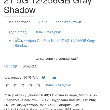
Shadow
Все про товар
Опис
Характеристики
Відео огляд
Залишити відгук
Інші кольори та модифікації
8/128GB
12/256GB
Код товару:
36781SK
Залишити відгук
Розмір екрану, дюйми:
6.43
; Основна камера, Мп:
50+8+2
;
Оперативна пам'ять, ГБ:
12
; Вбудована пам'ять, Гб:
256
;
Ємність акумулятора, мАг:
4500
; Габарити, мм:
159.1х73.2х8.2
; Вага, г:
190
; Кількість SIM-карт:
2
;