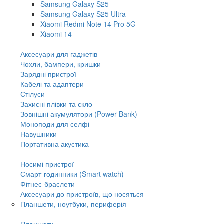
Samsung Galaxy S25
Samsung Galaxy S25 Ultra
Xiaomi Redmi Note 14 Pro 5G
Xiaomi 14
Аксесуари для гаджетів
Чохли, бампери, кришки
Зарядні пристрої
Кабелі та адаптери
Стілуси
Захисні плівки та скло
Зовнішні акумулятори (Power Bank)
Моноподи для селфі
Навушники
Портативна акустика
Носимі пристрої
Смарт-годинники (Smart watch)
Фітнес-браслети
Аксесуари до пристроїв, що носяться
Планшети, ноутбуки, периферія
Планшети