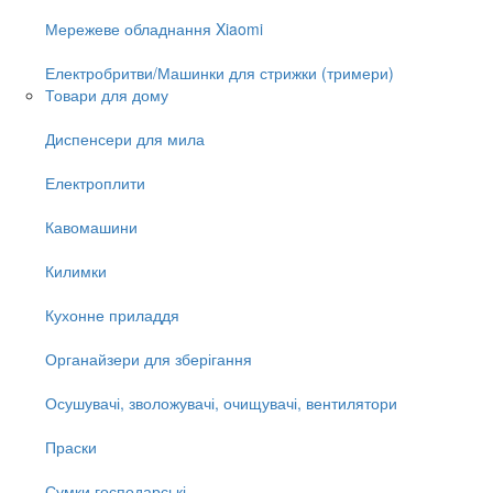
Мережеве обладнання Xiaomi
Електробритви/Машинки для стрижки (тримери)
Товари для дому
Диспенсери для мила
Електроплити
Кавомашини
Килимки
Кухонне приладдя
Органайзери для зберігання
Осушувачі, зволожувачі, очищувачі, вентилятори
Праски
Сумки господарські