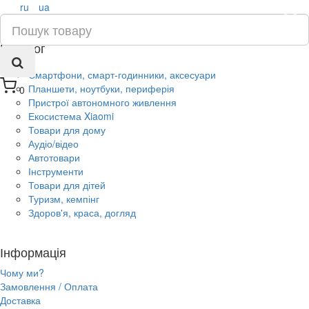
ru
ua
×
Каталог
Смартфони, смарт-годинники, аксесуари
Планшети, ноутбуки, периферія
0
Пристрої автономного живлення
Екосистема Xiaomi
Товари для дому
Аудіо/відео
Автотовари
Інструменти
Товари для дітей
Туризм, кемпінг
Здоров'я, краса, догляд
Інформація
Чому ми?
Замовлення / Оплата
Доставка