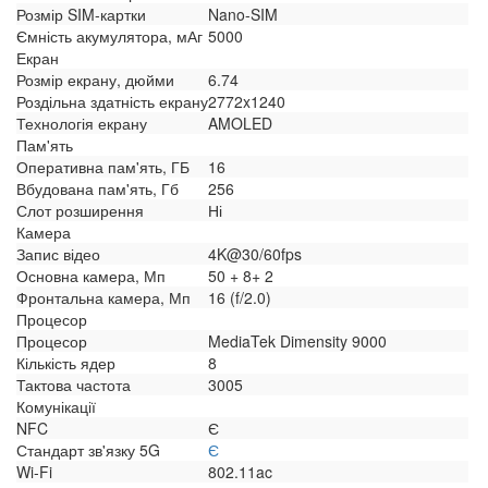
Розмір SIM-картки
Nano-SIM
Ємність акумулятора, мАг
5000
Екран
Розмір екрану, дюйми
6.74
Роздільна здатність екрану
2772x1240
Технологія екрану
AMOLED
Пам'ять
Оперативна пам'ять, ГБ
16
Вбудована пам'ять, Гб
256
Слот розширення
Ні
Камера
Запис відео
4K@30/60fps
Основна камера, Мп
50 + 8+ 2
Фронтальна камера, Мп
16 (f/2.0)
Процесор
Процесор
MediaTek Dimensity 9000
Кількість ядер
8
Тактова частота
3005
Комунікації
NFC
Є
Стандарт зв'язку 5G
Є
Wi-Fi
802.11ac