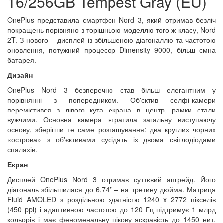
16/256GB Tempest Gray (EU)
OnePlus представила смартфон Nord 3, який отримав безліч
покращень порівняно з торішньою моделлю того ж класу, Nord
2T. З нового – дисплей із збільшеною діагоналлю та частотою
оновлення, потужний процесор Dimensity 9000, більш ємна
батарея.
Дизайн
OnePlus Nord 3 безперечно став більш елегантним у
порівнянні з попередником. Об'єктив селфі-камери
перемістився з лівого кута екрана в центр, рамки стали
вужчими. Основна камера втратила загальну виступаючу
основу, зберігши те саме розташування: два круглих чорних
«острова» з об'єктивами сусідять із двома світлодіодами
спалахів.
Екран
Дисплей OnePlus Nord 3 отримав суттєвий апгрейд. Його
діагональ збільшилася до 6,74” – на третину дюйма. Матриця
Fluid AMOLED з роздільною здатністю 1240 x 2772 пікселів
(450 ppi) і адаптивною частотою до 120 Гц підтримує 1 млрд
кольорів і має феноменальну пікову яскравість до 1450 нит.