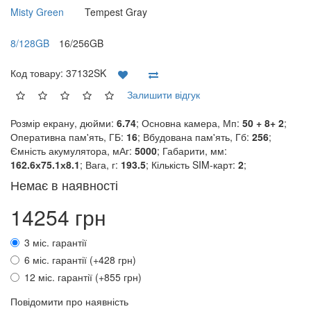
Misty Green
Tempest Gray
8/128GB
16/256GB
Код товару:
37132SK
Залишити відгук
Розмір екрану, дюйми:
6.74
; Основна камера, Мп:
50 + 8+ 2
;
Оперативна пам'ять, ГБ:
16
; Вбудована пам'ять, Гб:
256
;
Ємність акумулятора, мАг:
5000
; Габарити, мм:
162.6х75.1х8.1
; Вага, г:
193.5
; Кількість SIM-карт:
2
;
Немає в наявності
14254 грн
3 міс. гарантії
6 міс. гарантії (+428 грн)
12 міс. гарантії (+855 грн)
Повідомити про наявність