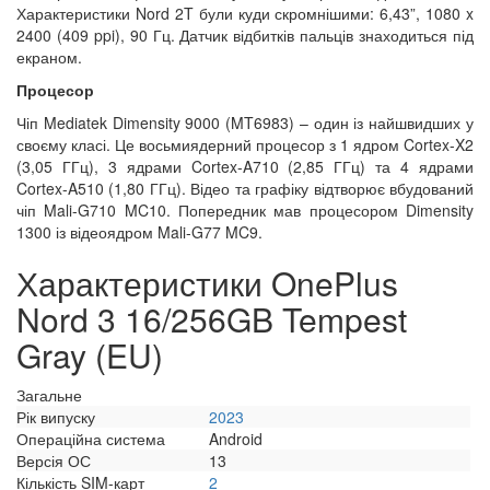
Характеристики Nord 2T були куди скромнішими: 6,43”, 1080 x
2400 (409 ppi), 90 Гц. Датчик відбитків пальців знаходиться під
екраном.
Процесор
Чіп Mediatek Dimensity 9000 (MT6983) – один із найшвидших у
своєму класі. Це восьмиядерний процесор з 1 ядром Cortex-X2
(3,05 ГГц), 3 ядрами Cortex-A710 (2,85 ГГц) та 4 ядрами
Cortex-A510 (1,80 ГГц). Відео та графіку відтворює вбудований
чіп Mali-G710 MC10. Попередник мав процесором Dimensity
1300 із відеоядром Mali-G77 MC9.
Характеристики OnePlus
Nord 3 16/256GB Tempest
Gray (EU)
Загальне
Рік випуску
2023
Операційна система
Android
Версія ОС
13
Кількість SIM-карт
2