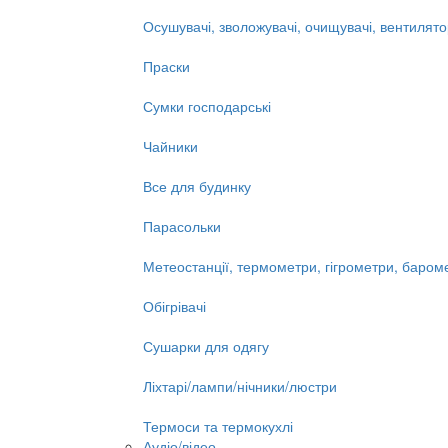
Осушувачі, зволожувачі, очищувачі, вентилят
Праски
Сумки господарські
Чайники
Все для будинку
Парасольки
Метеостанції, термометри, гігрометри, баром
Обігрівачі
Сушарки для одягу
Ліхтарі/лампи/нічники/люстри
Термоси та термокухлі
Аудіо/відео