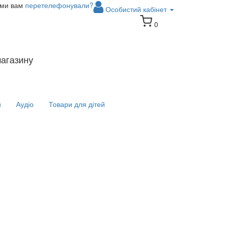
 ми вам
перетелефонували?
Особистий кабінет
0
магазину
и
Аудіо
Товари для дітей