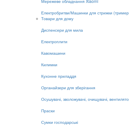
Мережеве обладнання Xiaomi
Електробритви/Машинки для стрижки (тример
Товари для дому
Диспенсери для мила
Електроплити
Кавомашини
Килимки
Кухонне приладдя
Органайзери для зберігання
Осушувачі, зволожувачі, очищувачі, вентилят
Праски
Сумки господарські