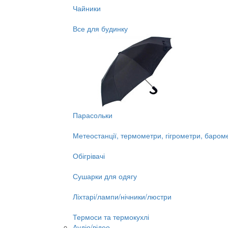
Чайники
Все для будинку
Парасольки
Метеостанції, термометри, гігрометри, баром
Обігрівачі
Сушарки для одягу
Ліхтарі/лампи/нічники/люстри
Термоси та термокухлі
Аудіо/відео