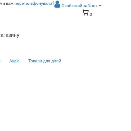
 ми вам
перетелефонували?
Особистий кабінет
0
магазину
и
Аудіо
Товари для дітей