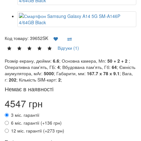
Код товару:
39652SK
Відгуки (1)
Розмір екрану, дюйми:
6.6
; Основна камера, Мп:
50 + 2 + 2
;
Оперативна пам'ять, ГБ:
4
; Вбудована пам'ять, Гб:
64
; Ємність
акумулятора, мАг:
5000
; Габарити, мм:
167.7 х 78 х 9.1
; Вага,
г:
202
; Кількість SIM-карт:
2
;
Немає в наявності
4547 грн
3 міс. гарантії
6 міс. гарантії (+136 грн)
12 міс. гарантії (+273 грн)