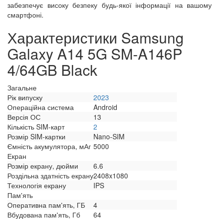
забезпечує високу безпеку будь-якої інформації на вашому
смартфоні.
Характеристики Samsung
Galaxy A14 5G SM-A146P
4/64GB Black
Загальне
Рік випуску
2023
Операційна система
Android
Версія ОС
13
Кількість SIM-карт
2
Розмір SIM-картки
Nano-SIM
Ємність акумулятора, мАг
5000
Екран
Розмір екрану, дюйми
6.6
Роздільна здатність екрану
2408x1080
Технологія екрану
IPS
Пам'ять
Оперативна пам'ять, ГБ
4
Вбудована пам'ять, Гб
64