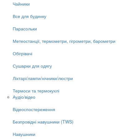
Чайники
Все для будинку
Парасольки
Метеостанції, термометри, гігрометри, барометри
Обігрівачі
Сушарки для одягу
Ліхтарі/лампи/нічники/люстри
Термоси та термокухлі
Аудіо/відео
Відеоспостереження
Безпровідні навушники (TWS)
Навушники