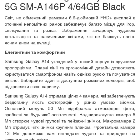
5G SM-A146P 4/64GB Black
Світ, не обмежений рамками 6.6-дюймовий FHD+ дисплей в
оточенні непомітних рамок забезпечує багато місця для ігор,
спілкування та розваг. Зображення зачаровує чудовою
деталізацією та насиченими квітами, які не блякнуть навіть
ясним днем на вулиці.
Елегантний та комфортний
Samsung Galaxy A14 укладений у тонкий корпус із зручними
пропорціями. Плавні лінії та ергономічний дизайн дозволяють
користуватися смартфоном навіть однією рукою та почуватися
вільно. Вибирайте один із доступних розкішних кольорів, щоб
підкреслити свою харизму.
Samsung Galaxy A14 отримав цілих 4 камери, які забезпечують
бездоганну якість фотографій у різних умовах зйомки.
Основний модуль 50 Мп відображає атмосферні фото,
зроблені за будь-якої освітленості. Надширококутна камера 5
Мп створює чудові групові та пейзажні знімки. Макрокамера 2
Мп отримує чіткі знімки крупним планом. Фронтальна камера
13 Мп допоможе вам виглядати чудово та природно на
кожному селфі-знімку.