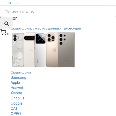
ru
ua
×
Каталог
Смартфони, смарт-годинники, аксесуари
0
Смартфони
Samsung
Apple
Huawei
Xiaomi
Oneplus
Google
CAT
OPPO