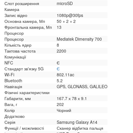
Слот розширення
microSD
Камера
Запис відео
1080p@30fps
Основна камера, Мп
50 + 2 + 2
Фронтальна камера, Мп
13
Процесор
Процесор
Mediatek Dimensity 700
Кількість ядер
8
Тактова частота
2200
Комунікації
NFC
Є
Стандарт зв'язку 5G
Є
Wi-Fi
802.11ac
Bluetooth
5.2
Навігація
GPS, GLONASS, GALILEO
Фізичні характеристики
Габарити, мм
167.7 х 78 х 9.1
Вага, г
202
Колір
Чорний
Додатково
Серія
Samsung Galaxy A14
Функції / можливості
Сканер відбитка пальця