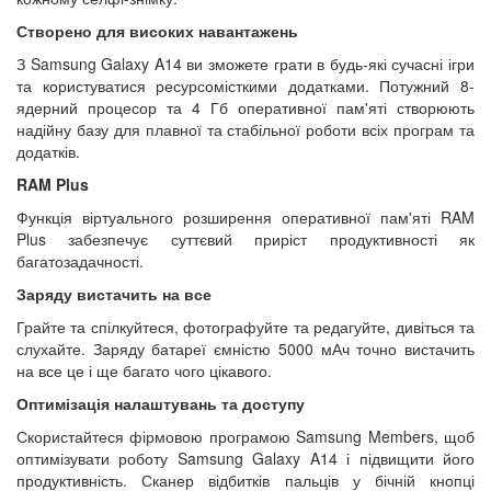
Створено для високих навантажень
З Samsung Galaxy A14 ви зможете грати в будь-які сучасні ігри
та користуватися ресурсомісткими додатками. Потужний 8-
ядерний процесор та 4 Гб оперативної пам'яті створюють
надійну базу для плавної та стабільної роботи всіх програм та
додатків.
RAM Plus
Функція віртуального розширення оперативної пам'яті RAM
Plus забезпечує суттєвий приріст продуктивності як
багатозадачності.
Заряду вистачить на все
Грайте та спілкуйтеся, фотографуйте та редагуйте, дивіться та
слухайте. Заряду батареї ємністю 5000 мАч точно вистачить
на все це і ще багато чого цікавого.
Оптимізація налаштувань та доступу
Скористайтеся фірмовою програмою Samsung Members, щоб
оптимізувати роботу Samsung Galaxy A14 і підвищити його
продуктивність. Сканер відбитків пальців у бічній кнопці