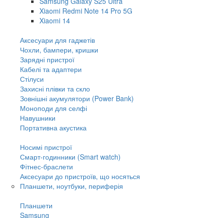
Samsung Galaxy S25 Ultra
Xiaomi Redmi Note 14 Pro 5G
Xiaomi 14
Аксесуари для гаджетів
Чохли, бампери, кришки
Зарядні пристрої
Кабелі та адаптери
Стілуси
Захисні плівки та скло
Зовнішні акумулятори (Power Bank)
Моноподи для селфі
Навушники
Портативна акустика
Носимі пристрої
Смарт-годинники (Smart watch)
Фітнес-браслети
Аксесуари до пристроїв, що носяться
Планшети, ноутбуки, периферія
Планшети
Samsung