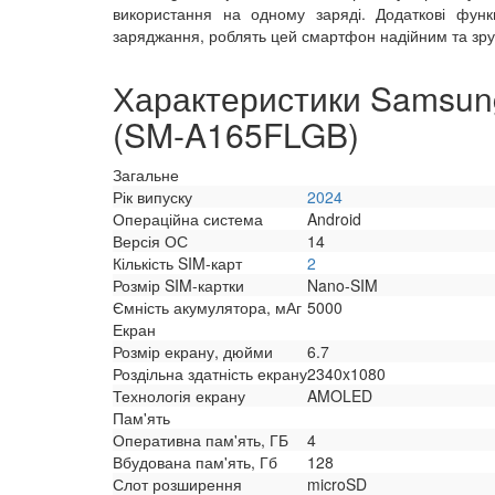
використання на одному заряді. Додаткові функц
заряджання, роблять цей смартфон надійним та зру
Характеристики Samsung
(SM-A165FLGB)
Загальне
Рік випуску
2024
Операційна система
Android
Версія ОС
14
Кількість SIM-карт
2
Розмір SIM-картки
Nano-SIM
Ємність акумулятора, мАг
5000
Екран
Розмір екрану, дюйми
6.7
Роздільна здатність екрану
2340x1080
Технологія екрану
AMOLED
Пам'ять
Оперативна пам'ять, ГБ
4
Вбудована пам'ять, Гб
128
Слот розширення
microSD