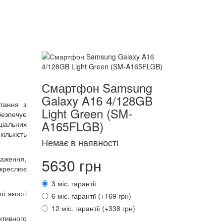
Смартфон Samsung
Galaxy A16 4/128GB
тання з
Light Green (SM-
безпечує
A165FLGB)
ціальних
ількість
Немає в наявності
раження,
5630 грн
дкреслює
3 міс. гарантії
ї якості
6 міс. гарантії (+169 грн)
12 міс. гарантії (+338 грн)
ктивного