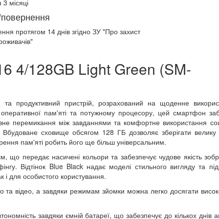
 3 місяці
/повернення
ення протягом
14 днів
згідно ЗУ "Про захист
роживачів"
6 4/128GB Light Green (SM-
а продуктивний пристрій, розрахований на щоденне викорис
Б оперативної пам'яті та потужному процесору, цей смартфон за
авне перемикання між завданнями та комфортне використання со
 Вбудоване сховище обсягом 128 ГБ дозволяє зберігати велику к
ирення пам'яті робить його ще більш універсальним.
, що передає насичені кольори та забезпечує чудове якість зоб
нгу. Відтінок Blue Black надає моделі стильного вигляду та пі
к і для особистого користування.
о та відео, а завдяки режимам зйомки можна легко досягати високо
ономність завдяки ємній батареї, що забезпечує до кількох днів а