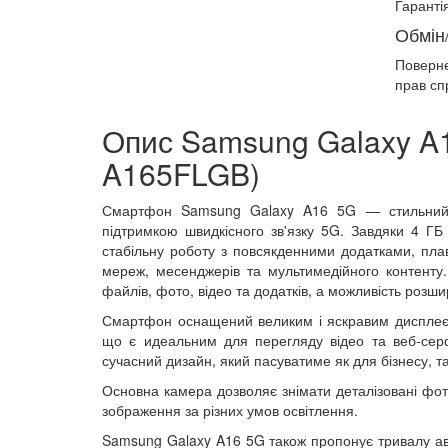
Гарантія
Обмін
Поверн
прав сп
Опис Samsung Galaxy A1
A165FLGB)
Смартфон Samsung Galaxy A16 5G — стильний т
підтримкою швидкісного зв'язку 5G. Завдяки 4 Г
стабільну роботу з повсякденними додатками, пл
мереж, месенджерів та мультимедійного контенту.
файлів, фото, відео та додатків, а можливість розш
Смартфон оснащений великим і яскравим дисплеєм
що є идеальним для перегляду відео та веб-серфі
сучасний дизайн, який пасуватиме як для бізнесу, та
Основна камера дозволяє знімати деталізовані фот
зображення за різних умов освітлення.
Samsung Galaxy A16 5G також пропонує тривалу авт