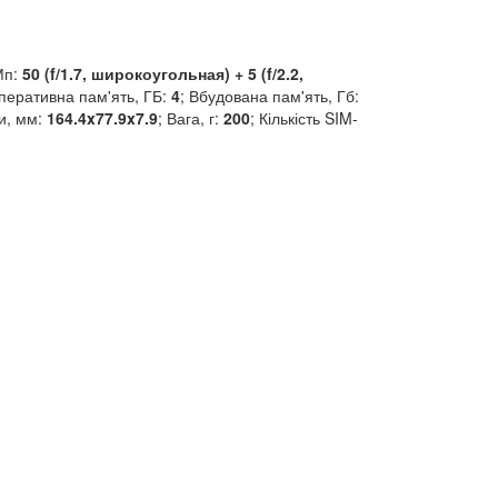
Мп:
50 (f/1.7, широкоугольная) + 5 (f/2.2,
перативна пам'ять, ГБ:
4
; Вбудована пам'ять, Гб:
и, мм:
164.4x77.9x7.9
; Вага, г:
200
; Кількість SIM-