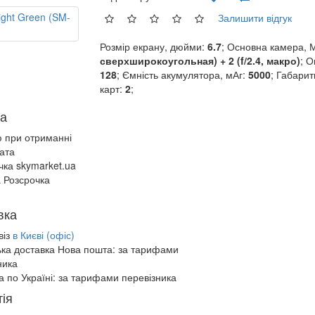
Залишити відгук
Розмір екрану, дюйми:
6.7
; Основна камера, 
сверхширокоугольная) + 2 (f/2.4, макро)
; О
128
; Ємність акумулятора, мАг:
5000
; Габарит
карт:
2
;
а
ю при отриманні
ата
чка skymarket.ua
 Розсрочка
вка
віз
в Києві (офіс)
ька доставка Нова пошта:
за тарифами
ника
а по Україні:
за тарифами перевізника
ія