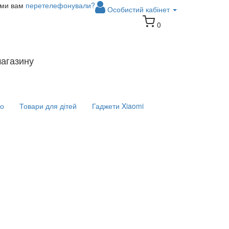
 ми вам
перетелефонували?
Особистий кабінет
0
магазину
іо
Товари для дітей
Гаджети Xiaomi