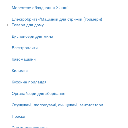
Мережеве обладнання Xiaomi
Електробритви/Машинки для стрижки (тримери)
Товари для дому
Диспенсери для мила
Електроплити
Кавомашини
Килимки
Кухонне приладдя
Органайзери для зберігання
Осушувачі, зволожувачі, очищувачі, вентилятори
Праски
Сумки господарські