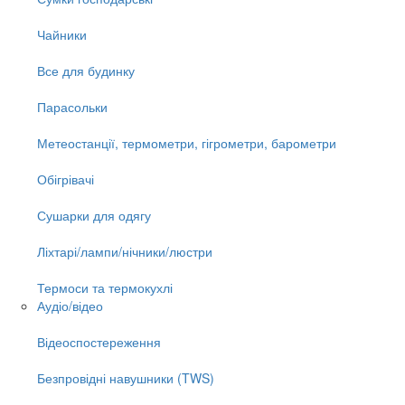
Чайники
Все для будинку
Парасольки
Метеостанції, термометри, гігрометри, барометри
Обігрівачі
Сушарки для одягу
Ліхтарі/лампи/нічники/люстри
Термоси та термокухлі
Аудіо/відео
Відеоспостереження
Безпровідні навушники (TWS)