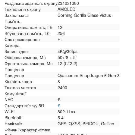
Роздільна здатність екрану
2340x1080
Технологія екрану
AMOLED
Захист скла
Corning Gorilla Glass Victus+
Пам'ять
Оперативна пам'ять, ГБ
12
Вбудована пам'ять, Гб
256
Слот розширення
Ні
Камера
Запис відео
4K@30fps
Основна камера, Мп
50+ 8 + 5
Фронтальна камера, Мп
12 (f / 2.2)
Процесор
Процесор
Qualcomm Snapdragon 6 Gen 3
Кількість ядер
8
Тактова частота
2400
Комунікації
NFC
Є
Стандарт зв'язку 5G
Є
Wi-Fi
802.11аx
Bluetooth
5.4
Навігація
GPS; QZSS, BEIDOU, Galileo
Фізичні характеристики