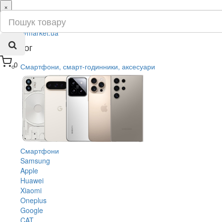
×
ru
ua
Каталог
0
Смартфони, смарт-годинники, аксесуари
Смартфони
Samsung
Apple
Huawei
Xiaomi
Oneplus
Google
CAT