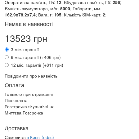
Оперативна пам'ять, ГБ:
12
; Вбудована пам'ять, Гб:
256
;
Ємність акумулятора, мАг:
5000
; Габарити, мм:
162.9x78.2x7.4
; Вага, г:
195
; Кількість SIM-карт:
2
;
Немає в наявності
13523 грн
3 міс. гарантії
6 міс. гарантії (+406 грн)
12 міс. гарантії (+811 грн)
Повідомити про наявність
Оплата
Готівкою при отриманні
Післяплата
Розстрочка skymarket.ua
Миттєва Розсрочка
Доставка
Самовивіз
в Києві (офіс)