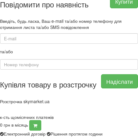
Купити
Повідомити про наявність
Введіть, будь ласка, Ваш e-mail та/або номер телефону для
отримання листа та/або SMS повідомлення
та/або
Надіслати
Купівля товару в розстрочку
Розстрочка skymarket.ua
к-сть щомісячних платежів
0
грн в місяць
Електронний договір
Рішення протягом години