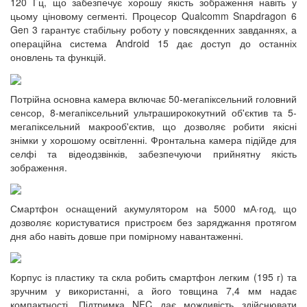
120 Гц, що забезпечує хорошу якість зображення навіть у
цьому ціновому сегменті. Процесор Qualcomm Snapdragon 6
Gen 3 гарантує стабільну роботу у повсякденних завданнях, а
операційна система Android 15 дає доступ до останніх
оновлень та функцій.
Потрійна основна камера включає 50-мегапіксельний головний
сенсор, 8-мегапіксельний ультраширококутний об'єктив та 5-
мегапіксельний макрооб'єктив, що дозволяє робити якісні
знімки у хорошому освітленні. Фронтальна камера підійде для
селфі та відеодзвінків, забезпечуючи прийнятну якість
зображення.
Смартфон оснащений акумулятором на 5000 мА·год, що
дозволяє користуватися пристроєм без заряджання протягом
дня або навіть довше при помірному навантаженні.
Корпус із пластику та скла робить смартфон легким (195 г) та
зручним у використанні, а його товщина 7,4 мм надає
компактності. Підтримка NFC дає можливість здійснювати