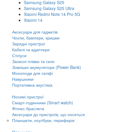
Samsung Galaxy S25
Samsung Galaxy S25 Ultra
Xiaomi Redmi Note 14 Pro 5G
Xiaomi 14
Аксесуари для гаджетів
Чохли, бампери, кришки
Зарядні пристрої
Кабелі та адаптери
Стілуси
Захисні плівки та скло
Зовнішні акумулятори (Power Bank)
Моноподи для селфі
Навушники
Портативна акустика
Носимі пристрої
Смарт-годинники (Smart watch)
Фітнес-браслети
Аксесуари до пристроїв, що носяться
Планшети, ноутбуки, периферія
Планшети