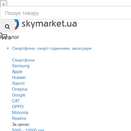
×
ru
ua
Каталог
0
Смартфони, смарт-годинники, аксесуари
Смартфони
Samsung
Apple
Huawei
Xiaomi
Oneplus
Google
CAT
OPPO
Motorola
Realme
За ціною:
5000 - 10000 грн