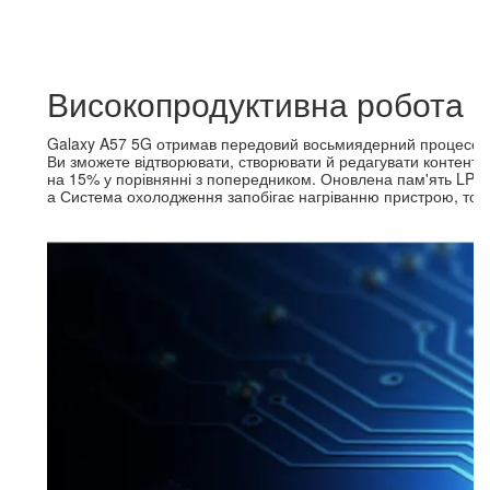
Високопродуктивна робота б
Galaxy A57 5G отримав передовий восьмиядерний процесор, 
Ви зможете відтворювати, створювати й редагувати контент 
на 15% у порівнянні з попередником. Оновлена пам'ять LPDD
а Система охолодження запобігає нагріванню пристрою, тому