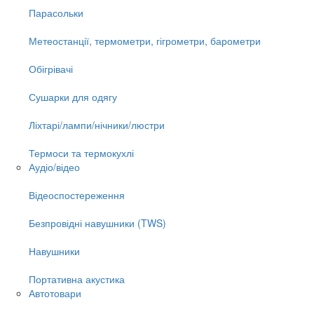
Парасольки
Метеостанції, термометри, гігрометри, барометри
Обігрівачі
Сушарки для одягу
Ліхтарі/лампи/нічники/люстри
Термоси та термокухлі
Аудіо/відео
Відеоспостереження
Безпровідні навушники (TWS)
Навушники
Портативна акустика
Автотовари