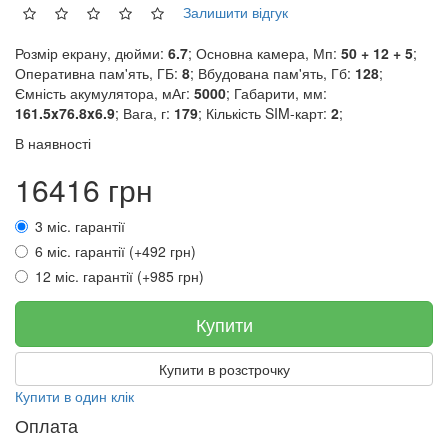
Залишити відгук
Розмір екрану, дюйми:
6.7
; Основна камера, Мп:
50 + 12 + 5
;
Оперативна пам'ять, ГБ:
8
; Вбудована пам'ять, Гб:
128
;
Ємність акумулятора, мАг:
5000
; Габарити, мм:
161.5x76.8x6.9
; Вага, г:
179
; Кількість SIM-карт:
2
;
В наявності
16416 грн
3 міс. гарантії
6 міс. гарантії (+492 грн)
12 міс. гарантії (+985 грн)
Купити
Купити в розстрочку
Купити в один клік
Оплата