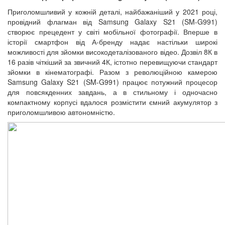
Приголомшливий у кожній деталі, найбажаніший у 2021 році,
провідний флагман від Samsung Galaxy S21 (SM-G991)
створює прецедент у світі мобільної фотографії. Вперше в
історії смартфон від А-бренду надає настільки широкі
можливості для зйомки високодеталізованого відео. Дозвіл 8К в
16 разів чіткіший за звичний 4К, істотно перевищуючи стандарт
зйомки в кінематографі. Разом з революційною камерою
Samsung Galaxy S21 (SM-G991) працює потужний процесор
для повсякденних завдань, а в стильному і одночасно
компактному корпусі вдалося розмістити ємний акумулятор з
приголомшливою автономністю.