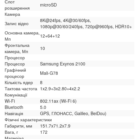
Слот
microSD
розширення
Камера
8K@24fps, 4K@30/60fps,
Запис відео
1080p@30/60/240fps, 720p@960fps, HDR10+
Основна камера,
12+64+12
Мп
Фронтальна
10
камера, Мп
Процесор
Процесор
Samsung Exynos 2100
Графічний
Mali-G78
процесор
Кількість ядер
8
Тактова частота
1x2.9+3x2.80+4x2.2
Комунікації
Wi-Fi
802.11ax (Wi-Fi 6)
Bluetooth
5.0
Навігація
GPS, ГЛОНАСС, Galileo, BeiDou)
Фізичні характеристики
Габарити, мм
151.7x71.2x7.9
Вага, г
172
Матеріал