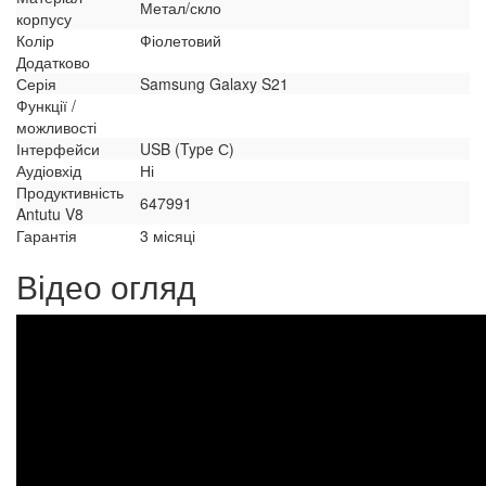
Метал/скло
корпусу
Колір
Фіолетовий
Додатково
Серія
Samsung Galaxy S21
Функції /
можливості
Інтерфейси
USB (Type С)
Аудіовхід
Ні
Продуктивність
647991
Antutu V8
Гарантія
3 місяці
Відео огляд