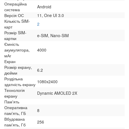
Операційна
Android
система
Версія ОС
11, One UI 3.0
Кількість SIM-
2
карт
Розмір SIM-
e-SIM, Nano-SIM
картки
Ємність
акумулятора,
4000
мАг
Екран
Розмір екрану,
6.2
дюйми
Роздільна
1080x2400
здатність екрану
Технологія
Dynamic AMOLED 2X
екрану
Пам'ять
Оперативна
8
пам'ять, ГБ
Вбудована
256
пам'ять, Гб