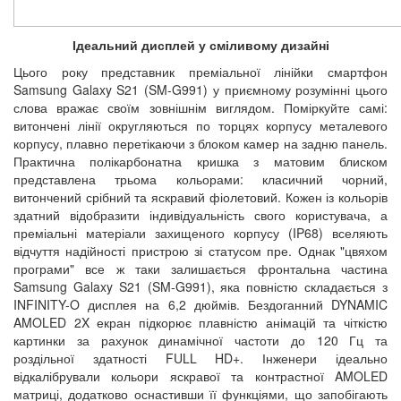
Ідеальний дисплей у сміливому дизайні
Цього року представник преміальної лінійки смартфон
Samsung Galaxy S21 (SM-G991) у приємному розумінні цього
слова вражає своїм зовнішнім виглядом. Поміркуйте самі:
витончені лінії округляються по торцях корпусу металевого
корпусу, плавно перетікаючи з блоком камер на задню панель.
Практична полікарбонатна кришка з матовим блиском
представлена трьома кольорами: класичний чорний,
витончений срібний та яскравий фіолетовий. Кожен із кольорів
здатний відобразити індивідуальність свого користувача, а
преміальні матеріали захищеного корпусу (IP68) вселяють
відчуття надійності пристрою зі статусом пре. Однак "цвяхом
програми" все ж таки залишається фронтальна частина
Samsung Galaxy S21 (SM-G991), яка повністю складається з
INFINITY-O дисплея на 6,2 дюймів. Бездоганний DYNAMIC
AMOLED 2X екран підкорює плавністю анімацій та чіткістю
картинки за рахунок динамічної частоти до 120 Гц та
роздільної здатності FULL HD+. Інженери ідеально
відкалібрували кольори яскравої та контрастної AMOLED
матриці, додатково оснастивши її функціями, що запобігають