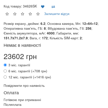
Код товару:
34626SK
Залишити відгук
Розмір екрану, дюйми:
6.2
; Основна камера, Мп:
12+64+12
;
Оперативна пам'ять, ГБ:
8
; Вбудована пам'ять, Гб:
256
;
Ємність акумулятора, мАг:
4000
; Габарити, мм:
151.7x71.2x7.9
; Вага, г:
172
; Кількість SIM-карт:
2
;
Немає в наявності
23602 грн
3 міс. гарантії
6 міс. гарантії (+708 грн)
12 міс. гарантії (+1416 грн)
Повідомити про наявність
Оплата
Готівкою при отриманні
Післяплата