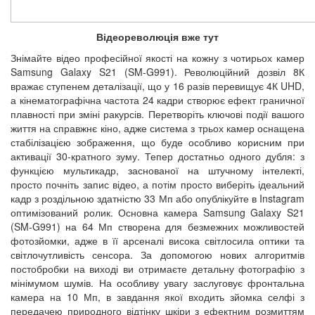
Відеореволюція вже тут
Знімайте відео професійної якості на кожну з чотирьох камер
Samsung Galaxy S21 (SM-G991). Революційний дозвіл 8К
вражає ступенем деталізації, що у 16 разів перевищує 4К UHD,
а кінематографічна частота 24 кадри створює ефект граничної
плавності при зміні ракурсів. Перетворіть ключові події вашого
життя на справжнє кіно, адже система з трьох камер оснащена
стабілізацією зображення, що буде особливо корисним при
активації 30-кратного зуму. Тепер достатньо одного дубля: з
функцією мультикадр, заснованої на штучному інтелекті,
просто почніть запис відео, а потім просто виберіть ідеальний
кадр з роздільною здатністю 33 Мп або опублікуйте в Instagram
оптимізований ролик. Основна камера Samsung Galaxy S21
(SM-G991) на 64 Мп створена для безмежних можливостей
фотозйомки, адже в її арсеналі висока світлосила оптики та
світлочутливість сенсора. За допомогою нових алгоритмів
постобробки на виході ви отримаєте детальну фотографію з
мінімумом шумів. На особливу увагу заслуговує фронтальна
камера на 10 Мп, в завдання якої входить зйомка селфі з
передачею природного відтінку шкіри з ефектним розмиттям