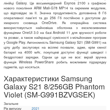
лінійці Galaxy. Це восьмиядерний Exynos 2100 з графікою
нового покоління ARM Mali-G78 MP14 та окремим модулем,
що відповідає за ІІ. Значна продуктивність доповнена 8 Гб
оперативної пам'яті та до 256 Гб постійною з доступом до
хмарного сховища OneDrive. Як операційна система
використовується найновіша оболонка з ексклюзивними
функціями OneUI 3.0 на базі Android 11 для зручності роботи
та розваг, а також найкращої сумісності з мільйонами програм
у Google Play. Автономність Samsung Galaxy S21 (SM-G991) на
цілу добу заслуговує на всілякі похвали, адже, крім ємної
батареї на 4000 мАг, покупцеві доступні функції швидкої і
бездротової зарядки. Однак це ще не все: вкрай зручна
функція Wireless PowerShare робить можливим підзарядку
гаджетів, що носяться.
Характеристики Samsung
Galaxy S21 8/256GB Phantom
Violet (SM-G991BZVGSEK)
Загальне
Рік випуску
2021