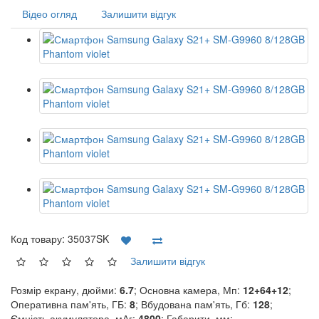
Відео огляд
Залишити відгук
Код товару:
35037SK
Залишити відгук
Розмір екрану, дюйми:
6.7
; Основна камера, Мп:
12+64+12
;
Оперативна пам'ять, ГБ:
8
; Вбудована пам'ять, Гб:
128
;
Ємність акумулятора, мАг:
4800
; Габарити, мм: