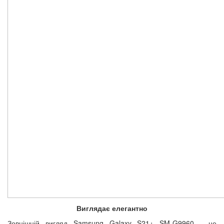
Виглядає елегантно
Зовнішній вигляд Samsung Galaxy S21+ SM-G9960 - це