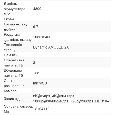
Ємність
акумулятора,
4800
мАг
Екран
Розмір екрану,
6.7
дюйми
Роздільна
1080x2400
здатність екрану
Технологія
Dynamic AMOLED 2X
екрану
Пам'ять
Оперативна
8
пам'ять, ГБ
Вбудована
128
пам'ять, Гб
Слот
microSD
розширення
Камера
8K@24fps, 4K@30/60fps,
Запис відео
1080p@30/60/240fps, 720p@960fps, HDR10+
Основна камера,
12+64+12
Мп