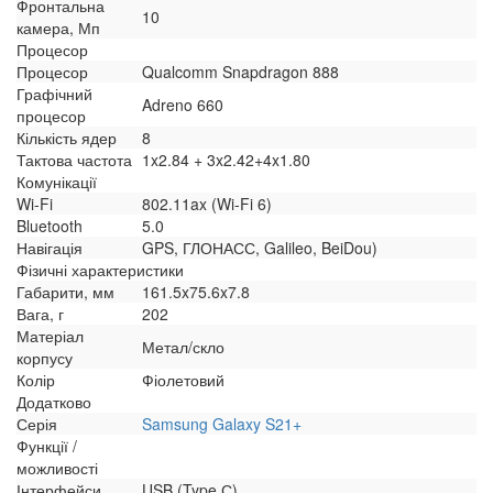
Фронтальна
10
камера, Мп
Процесор
Процесор
Qualcomm Snapdragon 888
Графічний
Adreno 660
процесор
Кількість ядер
8
Тактова частота
1x2.84 + 3x2.42+4x1.80
Комунікації
Wi-Fi
802.11ax (Wi-Fi 6)
Bluetooth
5.0
Навігація
GPS, ГЛОНАСС, Galileo, BeiDou)
Фізичні характеристики
Габарити, мм
161.5x75.6x7.8
Вага, г
202
Матеріал
Метал/скло
корпусу
Колір
Фіолетовий
Додатково
Серія
Samsung Galaxy S21+
Функції /
можливості
Інтерфейси
USB (Type С)