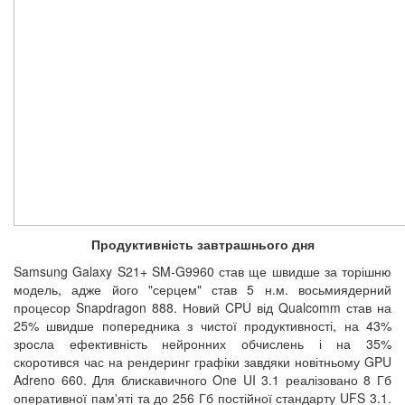
Продуктивність завтрашнього дня
Samsung Galaxy S21+ SM-G9960 став ще швидше за торішню
модель, адже його "серцем" став 5 н.м. восьмиядерний
процесор Snapdragon 888. Новий CPU від Qualcomm став на
25% швидше попередника з чистої продуктивності, на 43%
зросла ефективність нейронних обчислень і на 35%
скоротився час на рендеринг графіки завдяки новітньому GPU
Adreno 660. Для блискавичного One UI 3.1 реалізовано 8 Гб
оперативної пам'яті та до 256 Гб постійної стандарту UFS 3.1.