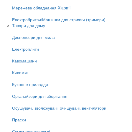
Мережеве обладнання Xiaomi
Електробритви/Машинки для стрижки (тримери)
Товари для дому
Диспенсери для мила
Електроплити
Кавомашини
Килимки
Кухонне приладдя
Органайзери для зберігання
Осушувачі, зволожувачі, очищувачі, вентилятори
Праски
Сумки господарські