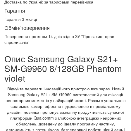
Доставка по Україні:
за тарифами перевізника
Гарантія
Гарантія 3 місяці
Обмін/повернення
Повернення протягом
14 днів
згідно ЗУ "Про захист прав
спроживачів"
Опис Samsung Galaxy S21+
SM-G9960 8/128GB Phantom
violet
Відчуйте переваги інноваційного пристрою вже зараз. Новий
Samsung Galaxy S21+ SM-G9960 виготовлений для фіксації
неповторних моментів у найкращій якості. Разом з унікальною
системою камер, ефектно підкресленою в преміальному
дизайні, новинка пропонує визначну продуктивність сучасної
платформи Qualcomm з глибокою інтеграцією нейронних
обчислень, доведену до ідеалу програмну частину,
автономність з потенціалом безперервної роботи цілий день і