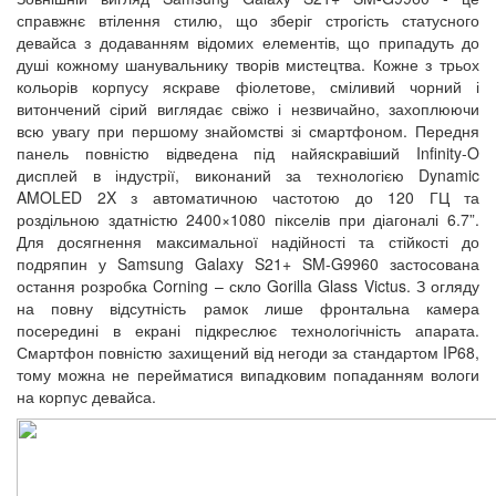
справжнє втілення стилю, що зберіг строгість статусного
девайса з додаванням відомих елементів, що припадуть до
душі кожному шанувальнику творів мистецтва. Кожне з трьох
кольорів корпусу яскраве фіолетове, сміливий чорний і
витончений сірий виглядає свіжо і незвичайно, захоплюючи
всю увагу при першому знайомстві зі смартфоном. Передня
панель повністю відведена під найяскравіший Infinity-O
дисплей в індустрії, виконаний за технологією Dynamic
AMOLED 2X з автоматичною частотою до 120 ГЦ та
роздільною здатністю 2400×1080 пікселів при діагоналі 6.7”.
Для досягнення максимальної надійності та стійкості до
подряпин у Samsung Galaxy S21+ SM-G9960 застосована
остання розробка Corning – скло Gorilla Glass Victus. З огляду
на повну відсутність рамок лише фронтальна камера
посередині в екрані підкреслює технологічність апарата.
Смартфон повністю захищений від негоди за стандартом IP68,
тому можна не перейматися випадковим попаданням вологи
на корпус девайса.