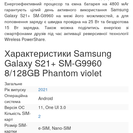
Енергоефективний процесор та ємна батарея на 4800 мАг
гарантують цілий день активного використання Samsung
Galaxy S21+ SM-G9960 на межі його можливостей, а для
поповнення заряду є швидка провідна на 25 Вт та бездротова
15 Вт зарядка. Також можна поділитись енергією зі
смартфонами друзів під час активації реверсивної технології
Wireless PowerShare.
Характеристики Samsung
Galaxy S21+ SM-G9960
8/128GB Phantom violet
Загальне
Рік випуску
2021
Операційна
Android
система
Версія ОС
11, One UI 3.0
Кількість SIM-
2
карт
Розмір SIM-
e-SIM, Nano-SIM
картки