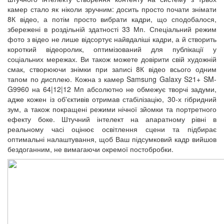
камер стало як ніколи зручним: досить просто почати знімати
8К відео, а потім просто вибрати кадри, що сподобалося,
збережені в роздільній здатності 33 Мп. Спеціальний режим
фото з відео не лише відсортує найвдаліші кадри, а й створить
короткий відеоролик, оптимізований для публікації у
соціальних мережах. Ви також можете довірити свій художній
смак, створюючи знімки при записі 8К відео всього одним
тапом по дисплею. Кожна з камер Samsung Galaxy S21+ SM-
G9960 на 64|12|12 Мп абсолютно не обмежує творчі задуми,
адже кожен із об'єктивів отримав стабілізацію, 30-х гібридний
зум, а також покращені режими нічної зйомки та портретного
ефекту боке. Штучний інтелект на апаратному рівні в
реальному часі оцінює освітлення сцени та підбирає
оптимальні налаштування, щоб Ваш підсумковий кадр вийшов
бездоганним, не вимагаючи окремої постобробки.