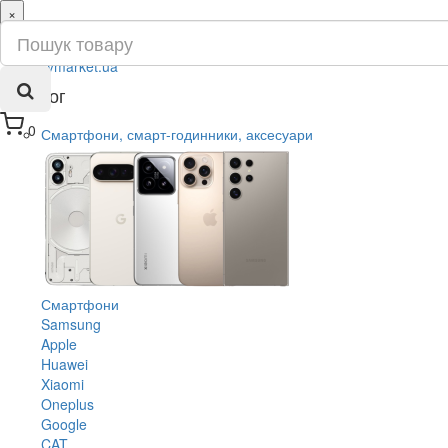
×
ru
ua
Каталог
0
Смартфони, смарт-годинники, аксесуари
Смартфони
Samsung
Apple
Huawei
Xiaomi
Oneplus
Google
CAT