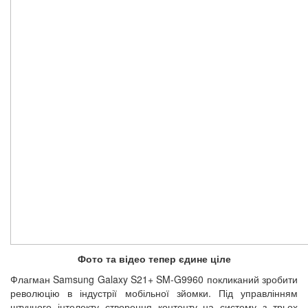
Фото та відео тепер єдине ціле
Флагман Samsung Galaxy S21+ SM-G9960 покликаний зробити
революцію в індустрії мобільної зйомки. Під управлінням
штучного інтелекту створення контенту на систему з трьох