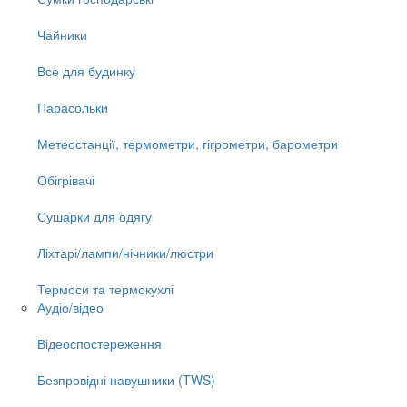
Чайники
Все для будинку
Парасольки
Метеостанції, термометри, гігрометри, барометри
Обігрівачі
Сушарки для одягу
Ліхтарі/лампи/нічники/люстри
Термоси та термокухлі
Аудіо/відео
Відеоспостереження
Безпровідні навушники (TWS)