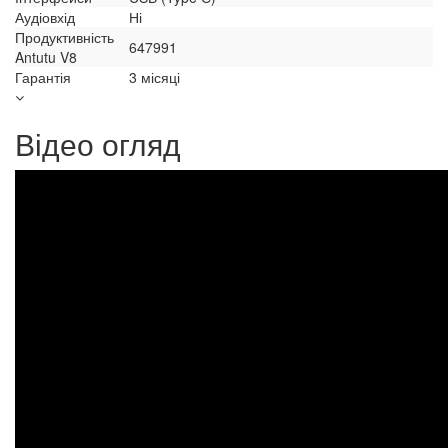
Аудіовхід
Ні
Продуктивність
647991
Antutu V8
Гарантія
3 місяці
Відео огляд