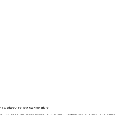
 та відео тепер єдине ціле
ий зробити революцію в індустрії мобільної зйомки. Під упр