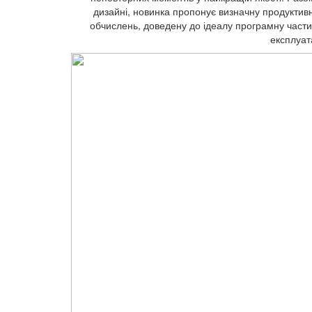
дизайні, новинка пропонує визначну продуктив
обчислень, доведену до ідеалу програмну частин
експлуат