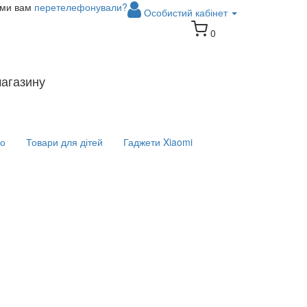
 ми вам
перетелефонували?
Особистий кабінет
0
магазину
іо
Товари для дітей
Гаджети Xiaomi