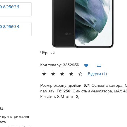
Чёрный
Код товару:
33529SK
Відгуки (1)
Розмір екрану, дюйми:
6.7
; Основна камера, 
пам'ять, Гб:
256
; Ємність акумулятора, мАг:
4
Кількість SIM-карт:
2
;
а
ю при отриманні
ата