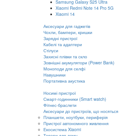
Samsung Galaxy S25 Ultra
Xiaomi Redmi Note 14 Pro 5G
Xiaomi 14
Аксесуари для гаджетів
Чохли, бампери, кришки
Зарядні пристрої
Кабелі та адаптери
Стілуси
Захисні плівки та скло
Зовнішні акумулятори (Power Bank)
Моноподи для селфі
Навушники
Портативна акустика
Носимі пристрої
Смарт-годинники (Smart watch)
Фітнес-браслети
Аксесуари до пристроїв, що носяться
Планшети, ноутбуки, периферія
Пристрої автономного живлення
Екосистема Xiaomi
Товари для дому