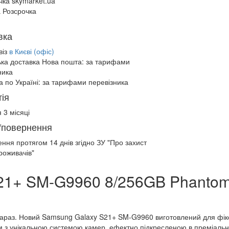
чка skymarket.ua
 Розсрочка
вка
віз
в Києві (офіс)
ька доставка Нова пошта:
за тарифами
ника
а по Україні:
за тарифами перевізника
ія
 3 місяці
/повернення
ення протягом
14 днів
згідно ЗУ "Про захист
роживачів"
21+ SM-G9960 8/256GB Phanto
зараз. Новий Samsung Galaxy S21+ SM-G9960 виготовлений для фікс
ом з унікальною системою камер, ефектно підкресленою в преміаль