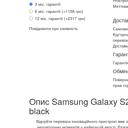
Розстро
3 міс. гарантії
Миттєва
6 міс. гарантії (+1158 грн)
12 міс. гарантії (+2317 грн)
Доста
Повідомити про наявність
Самови
Кур'єрс
перевіз
Доставк
Гарант
Гарантія
Обмін
Поверн
прав сп
Опис Samsung Galaxy S
black
Відчуйте переваги інноваційного пристрою вже 
неповторних моментів у найкращій якості. Раз