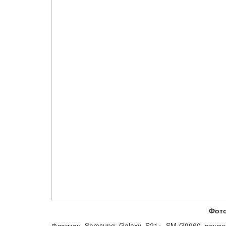
Фото
Флагман Samsung Galaxy S21+ SM-G9960 покликан