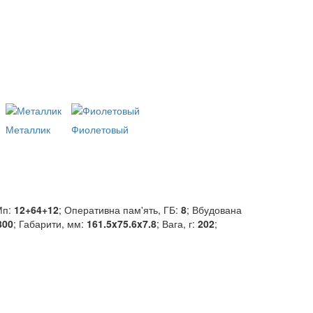
Металлик
Фиолетовый
Мп:
12+64+12
; Оперативна пам'ять, ГБ:
8
; Вбудована
800
; Габарити, мм:
161.5x75.6x7.8
; Вага, г:
202
;