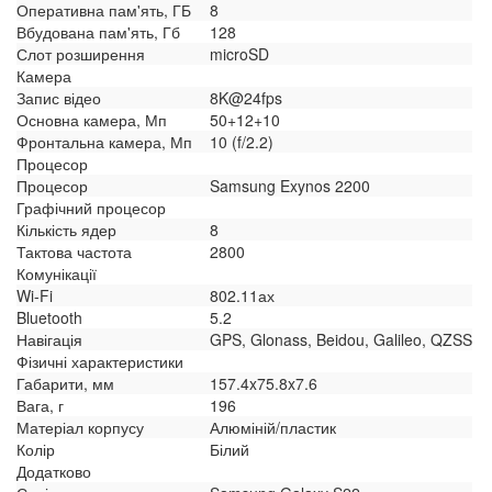
Оперативна пам'ять, ГБ
8
Вбудована пам'ять, Гб
128
Слот розширення
microSD
Камера
Запис відео
8K@24fps
Основна камера, Мп
50+12+10
Фронтальна камера, Мп
10 (f/2.2)
Процесор
Процесор
Samsung Exynos 2200
Графічний процесор
Кількість ядер
8
Тактова частота
2800
Комунікації
Wi-Fi
802.11ах
Bluetooth
5.2
Навігація
GPS, Glonass, Beidou, Galileo, QZSS
Фізичні характеристики
Габарити, мм
157.4x75.8x7.6
Вага, г
196
Матеріал корпусу
Алюміній/пластик
Колір
Білий
Додатково