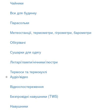
Чайники
Все для будинку
Парасольки
Метеостанції, термометри, гігрометри, барометри
Обігрівачі
Сушарки для одягу
Ліхтарі/лампи/нічники/люстри
Термоси та термокухлі
Аудіо/відео
Відеоспостереження
Безпровідні навушники (TWS)
Навушники