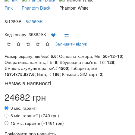
Pink
Phantom Black
Phantom White
8/128GB
8/256GB
Код товару:
35362SK
Залишити відгук
Розмір екрану, дюйми:
6.6
; Основна камера, Мп:
50+12+10
;
Оперативна пам'ять, ГБ:
8
; Вбудована пам'ять, Гб:
128
;
Ємність акумулятора, мАг:
4500
; Габарити, мм:
157.4x75.8x7.6
; Вага, г:
196
; Кількість SIM-карт:
2
;
Немає в наявності
24682 грн
3 міс. гарантії
6 міс. гарантії (+740 грн)
12 міс. гарантії (+1481 грн)
Повідомити про наявність