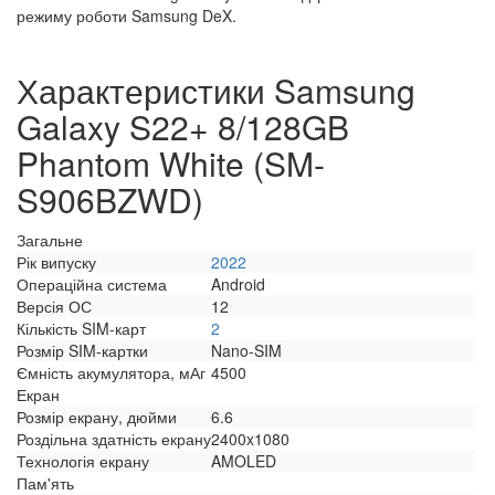
режиму роботи Samsung DeX.
Характеристики Samsung
Galaxy S22+ 8/128GB
Phantom White (SM-
S906BZWD)
Загальне
Рік випуску
2022
Операційна система
Android
Версія ОС
12
Кількість SIM-карт
2
Розмір SIM-картки
Nano-SIM
Ємність акумулятора, мАг
4500
Екран
Розмір екрану, дюйми
6.6
Роздільна здатність екрану
2400x1080
Технологія екрану
AMOLED
Пам'ять