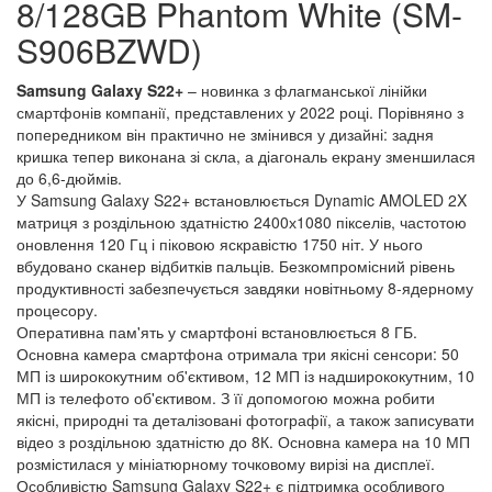
8/128GB Phantom White (SM-
S906BZWD)
Samsung Galaxy S22+
– новинка з флагманської лінійки
смартфонів компанії, представлених у 2022 році. Порівняно з
попередником він практично не змінився у дизайні: задня
кришка тепер виконана зі скла, а діагональ екрану зменшилася
до 6,6-дюймів.
У Samsung Galaxy S22+ встановлюється Dynamic AMOLED 2X
матриця з роздільною здатністю 2400х1080 пікселів, частотою
оновлення 120 Гц і піковою яскравістю 1750 ніт. У нього
вбудовано сканер відбитків пальців. Безкомпромісний рівень
продуктивності забезпечується завдяки новітньому 8-ядерному
процесору.
Оперативна пам'ять у смартфоні встановлюється 8 ГБ.
Основна камера смартфона отримала три якісні сенсори: 50
МП із ширококутним об'єктивом, 12 МП із надширококутним, 10
МП із телефото об'єктивом. З її допомогою можна робити
якісні, природні та деталізовані фотографії, а також записувати
відео з роздільною здатністю до 8К. Основна камера на 10 МП
розмістилася у мініатюрному точковому вирізі на дисплеї.
Особливістю Samsung Galaxy S22+ є підтримка особливого