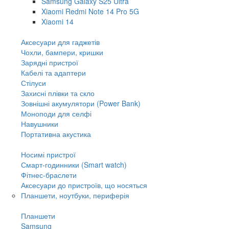
Samsung Galaxy S25 Ultra
Xiaomi Redmi Note 14 Pro 5G
Xiaomi 14
Аксесуари для гаджетів
Чохли, бампери, кришки
Зарядні пристрої
Кабелі та адаптери
Стілуси
Захисні плівки та скло
Зовнішні акумулятори (Power Bank)
Моноподи для селфі
Навушники
Портативна акустика
Носимі пристрої
Смарт-годинники (Smart watch)
Фітнес-браслети
Аксесуари до пристроїв, що носяться
Планшети, ноутбуки, периферія
Планшети
Samsung