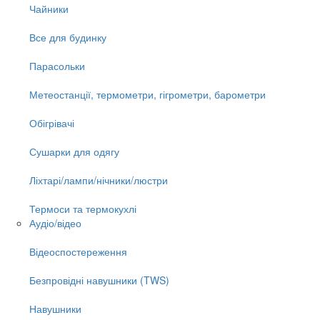
Чайники
Все для будинку
Парасольки
Метеостанції, термометри, гігрометри, барометри
Обігрівачі
Сушарки для одягу
Ліхтарі/лампи/нічники/люстри
Термоси та термокухлі
Аудіо/відео
Відеоспостереження
Безпровідні навушники (TWS)
Навушники