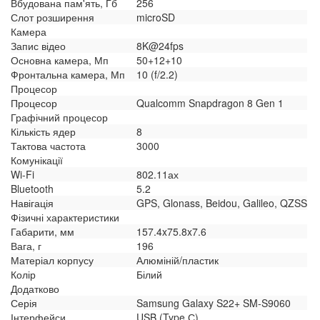
Вбудована пам'ять, Гб
256
Слот розширення
microSD
Камера
Запис відео
8K@24fps
Основна камера, Мп
50+12+10
Фронтальна камера, Мп
10 (f/2.2)
Процесор
Процесор
Qualcomm Snapdragon 8 Gen 1
Графічний процесор
Кількість ядер
8
Тактова частота
3000
Комунікації
Wi-Fi
802.11ах
Bluetooth
5.2
Навігація
GPS, Glonass, Beidou, Galileo, QZSS
Фізичні характеристики
Габарити, мм
157.4x75.8x7.6
Вага, г
196
Матеріал корпусу
Алюміній/пластик
Колір
Білий
Додатково
Серія
Samsung Galaxy S22+ SM-S9060
Інтерфейси
USB (Type С)