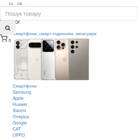
ru
ua
×
Каталог
Смартфони, смарт-годинники, аксесуари
0
Смартфони
Samsung
Apple
Huawei
Xiaomi
Oneplus
Google
CAT
OPPO