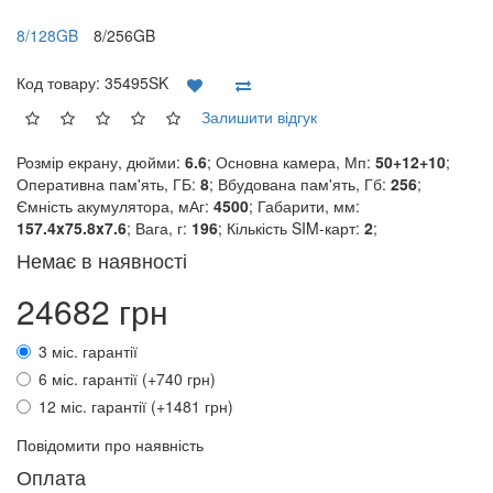
8/128GB
8/256GB
Код товару:
35495SK
Залишити відгук
Розмір екрану, дюйми:
6.6
; Основна камера, Мп:
50+12+10
;
Оперативна пам'ять, ГБ:
8
; Вбудована пам'ять, Гб:
256
;
Ємність акумулятора, мАг:
4500
; Габарити, мм:
157.4x75.8x7.6
; Вага, г:
196
; Кількість SIM-карт:
2
;
Немає в наявності
24682 грн
3 міс. гарантії
6 міс. гарантії (+740 грн)
12 міс. гарантії (+1481 грн)
Повідомити про наявність
Оплата