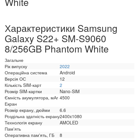
White
Характеристики Samsung
Galaxy S22+ SM-S9060
8/256GB Phantom White
Загальне
Рік випуску
2022
Операційна система
Android
Версія ОС
12
Кількість SIM-карт
2
Розмір SIM-картки
Nano-SIM
Ємність акумулятора, мАг
4500
Екран
Розмір екрану, дюйми
6.6
Роздільна здатність екрану
2400x1080
Технологія екрану
AMOLED
Пам'ять
Оперативна пам'ять, ГБ
8