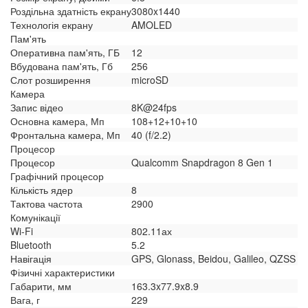
Роздільна здатність екрану
3080x1440
Технологія екрану
AMOLED
Пам'ять
Оперативна пам'ять, ГБ
12
Вбудована пам'ять, Гб
256
Слот розширення
microSD
Камера
Запис відео
8K@24fps
Основна камера, Мп
108+12+10+10
Фронтальна камера, Мп
40 (f/2.2)
Процесор
Процесор
Qualcomm Snapdragon 8 Gen 1
Графічний процесор
Кількість ядер
8
Тактова частота
2900
Комунікації
Wi-Fi
802.11ах
Bluetooth
5.2
Навігація
GPS, Glonass, Beidou, Galileo, QZSS
Фізичні характеристики
Габарити, мм
163.3x77.9x8.9
Вага, г
229