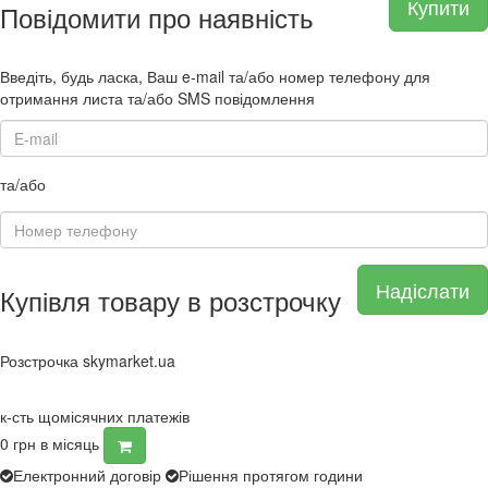
Купити
Повідомити про наявність
Введіть, будь ласка, Ваш e-mail та/або номер телефону для
отримання листа та/або SMS повідомлення
та/або
Надіслати
Купівля товару в розстрочку
Розстрочка skymarket.ua
к-сть щомісячних платежів
0
грн в місяць
Електронний договір
Рішення протягом години