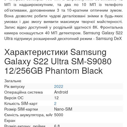
МП із надширококутним, та два по 10 МП із телефото
об'єктивами, доповненими 3 та 10-кратним оптичним зумом.
Вона дозволяє робити чудові деталізовані знімки в будь-яких
умовах і дає змогу виявити максимум творчої майстерності.
Запис відео доступний у роздільній здатності 8К. Фронтальна
камера оснащується 40 МП детектором. Samsung Galaxy S22
Ultra підтримує розширений десктопний режим - Samsung DeX
Характеристики Samsung
Galaxy S22 Ultra SM-S9080
12/256GB Phantom Black
Загальне
Рік випуску
2022
Операційна система
Android
Версія ОС
12
Кількість SIM-карт
2
Розмір SIM-картки
Nano-SIM
Ємність акумулятора, мАг
5000
Екран
Розмір екрану, дюйми
6.8