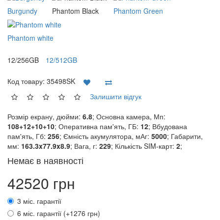
Burgundy
Phantom Black
Phantom Green
Phantom white
12/256GB
12/512GB
Код товару:
35498SK
Залишити відгук
Розмір екрану, дюйми:
6.8
; Основна камера, Мп:
108+12+10+10
; Оперативна пам'ять, ГБ:
12
; Вбудована
пам'ять, Гб:
256
; Ємність акумулятора, мАг:
5000
; Габарити,
мм:
163.3x77.9x8.9
; Вага, г:
229
; Кількість SIM-карт:
2
;
Немає в наявності
42520 грн
3 міс. гарантії
6 міс. гарантії (+1276 грн)