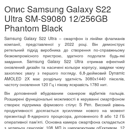
Опис Samsung Galaxy S22
Ultra SM-S9080 12/256GB
Phantom Black
Samsung Galaxy S22 Ultra – смартфон із лінійки флагманів
компанії, представленої у 2022 році. Він демонструє
ретельний підхід виробника до створення по-справжньому
безкомпромісного пристрою, здатного подолати будь-які
завдання. Samsung Galaxy S22 Ultra отримав ефектний
оновлений дизайн та насичені кольори корпусу, завдяки чому
захоплює увагу з першого погляду. 6,8-дюймовий Dynamic
AMOLED 2X має роздільну здатність 3080х1440 пікселів,
частоту оновлення 120 Гц і пікову яскравість 1780 нит.
Він доповнений вбудованим сканером відбитків пальців.
Розширені функціональні можливості в керуванні смартфоном
створює підтримка фірмового стілус S Pen. Високий рівень
продуктивності досягається зусиллями нового на момент
презентації 8-ядерного процесора, доповненого 8 або 12 ГБ
оперативної пам'яті. Основна камера смартфона складається
з чотирьох сенсорів: 108 МП із ширококутним об'єктивом, 12