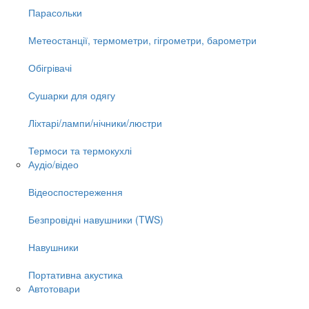
Парасольки
Метеостанції, термометри, гігрометри, барометри
Обігрівачі
Сушарки для одягу
Ліхтарі/лампи/нічники/люстри
Термоси та термокухлі
Аудіо/відео
Відеоспостереження
Безпровідні навушники (TWS)
Навушники
Портативна акустика
Автотовари