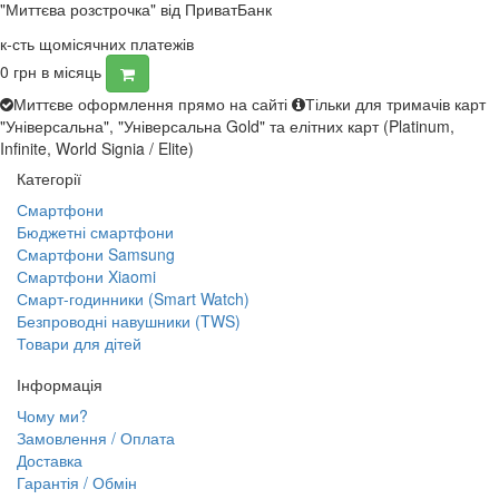
"Миттєва розстрочка" від ПриватБанк
к-сть щомісячних платежів
0
грн в місяць
Миттєве оформлення прямо на сайті
Тільки для тримачів карт
"Універсальна", "Універсальна Gold" та елітних карт (Platinum,
Infinite, World Signia / Elite)
Категорії
Смартфони
Бюджетні смартфони
Смартфони Samsung
Смартфони Xiaomi
Смарт-годинники (Smart Watch)
Безпроводні навушники (TWS)
Товари для дітей
Інформація
Чому ми?
Замовлення / Оплата
Доставка
Гарантія / Обмін