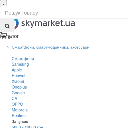
×
ru
ua
Каталог
0
Смартфони, смарт-годинники, аксесуари
Смартфони
Samsung
Apple
Huawei
Xiaomi
Oneplus
Google
CAT
OPPO
Motorola
Realme
За ціною:
5000 - 10000 грн