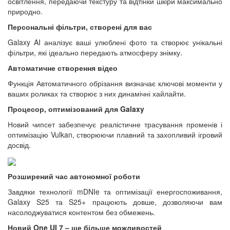
освітлення, передаючи текстуру та відтінки шкіри максимально
природно.
Персональні фільтри, створені для вас
Galaxy AI аналізує ваші улюблені фото та створює унікальні
фільтри, які ідеально передають атмосферу знімку.
Автоматичне створення відео
Функція Автоматичного обрізання визначає ключові моменти у
ваших роликах та створює з них динамічні хайлайти.
Процесор, оптимізований для Galaxy
Новий чипсет забезпечує реалістичне трасування променів і
оптимізацію Vulkan, створюючи плавний та захопливий ігровий
досвід.
Розширений час автономної роботи
Завдяки технології mDNIe та оптимізації енергоспоживання,
Galaxy S25 та S25+ працюють довше, дозволяючи вам
насолоджуватися контентом без обмежень.
Новий One UI 7 – ще більше можливостей