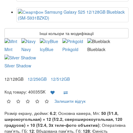
Інші кольори та модифікації
Mint
Navy
IcyBlue
Pinkgold
Blueblack
Silver Shadow
12/128GB
12/256GB
12/512GB
Код товару:
40035SK
Залишити відгук
Розмір екрану, дюйми:
6.2
; Основна камера, Мп:
50 (f/1.8,
широкоугольная) + 12 (f/2.2, сверхширокоугольная, 120
градусов) + 10 (f/2.4, 3x теле-фото объектив)
; Оперативна
пам'ять, ГБ:
12
; Вбудована пам'ять, Гб:
128
; Ємність