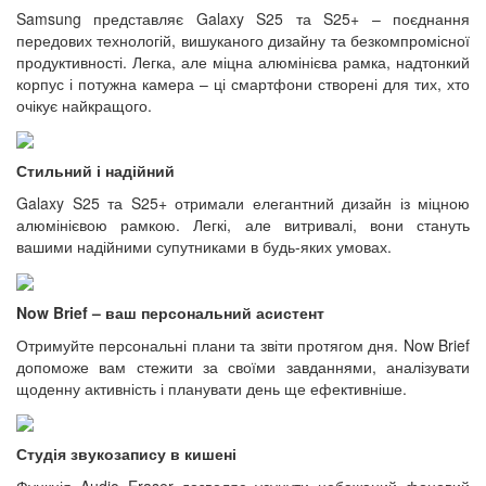
Samsung представляє Galaxy S25 та S25+ – поєднання
передових технологій, вишуканого дизайну та безкомпромісної
продуктивності. Легка, але міцна алюмінієва рамка, надтонкий
корпус і потужна камера – ці смартфони створені для тих, хто
очікує найкращого.
Стильний і надійний
Galaxy S25 та S25+ отримали елегантний дизайн із міцною
алюмінієвою рамкою. Легкі, але витривалі, вони стануть
вашими надійними супутниками в будь-яких умовах.
Now Brief – ваш персональний асистент
Отримуйте персональні плани та звіти протягом дня. Now Brief
допоможе вам стежити за своїми завданнями, аналізувати
щоденну активність і планувати день ще ефективніше.
Студія звукозапису в кишені
Функція Audio Eraser дозволяє усунути небажаний фоновий