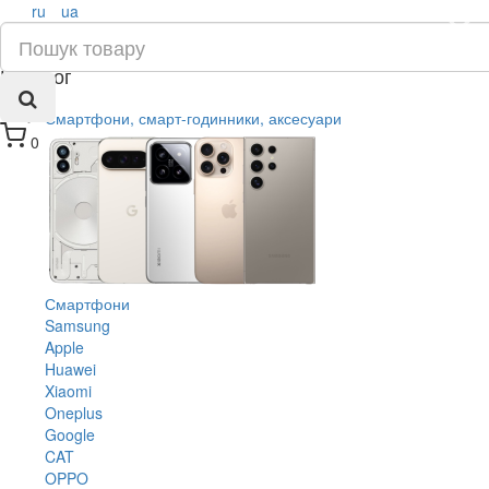
ru
ua
×
Каталог
Смартфони, смарт-годинники, аксесуари
0
Смартфони
Samsung
Apple
Huawei
Xiaomi
Oneplus
Google
CAT
OPPO