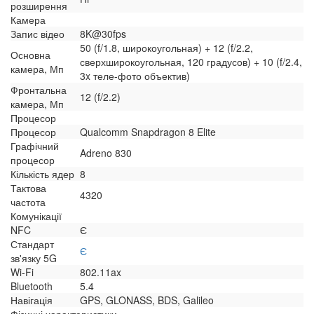
розширення
Камера
Запис відео
8K@30fps
50 (f/1.8, широкоугольная) + 12 (f/2.2,
Основна
сверхширокоугольная, 120 градусов) + 10 (f/2.4,
камера, Мп
3x теле-фото объектив)
Фронтальна
12 (f/2.2)
камера, Мп
Процесор
Процесор
Qualcomm Snapdragon 8 Elite
Графічний
Adreno 830
процесор
Кількість ядер
8
Тактова
4320
частота
Комунікації
NFC
Є
Стандарт
Є
зв'язку 5G
Wi-Fi
802.11ax
Bluetooth
5.4
Навігація
GPS, GLONASS, BDS, Galileo