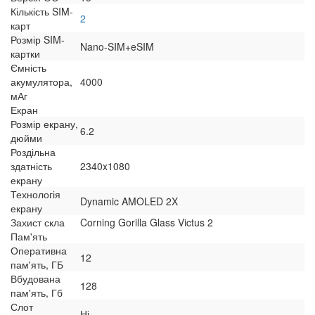
Кількість SIM-
2
карт
Розмір SIM-
Nano-SIM+eSIM
картки
Ємність
акумулятора,
4000
мАг
Екран
Розмір екрану,
6.2
дюйми
Роздільна
здатність
2340x1080
екрану
Технологія
Dynamic AMOLED 2X
екрану
Захист скла
Corning Gorilla Glass Victus 2
Пам'ять
Оперативна
12
пам'ять, ГБ
Вбудована
128
пам'ять, Гб
Слот
Ні