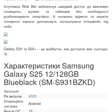
Інтуїтивна Now Bar забезпечує швидкий доступ до важливих
сповіщень, музики та таймерів без необхідності
розблоковувати смартфон. А оновлені віджети та макети
головного екрана допоможуть налаштувати інтерфейс під
себе.
Galaxy S25 та S25+ – це майбутнє, яке доступне вже сьогодні.
🚀
Характеристики Samsung
Galaxy S25 12/128GB
Blueblack (SM-S931BZKD)
Загальне
Рік випуску
2025
Операційна
Android
система
Версія ОС
15