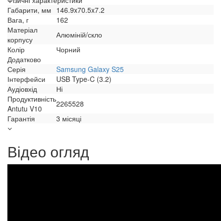
Фізичні характеристики
Габарити, мм
146.9x70.5x7.2
Вага, г
162
Матеріал
Алюміній/скло
корпусу
Колір
Чорний
Додатково
Серія
Samsung Galaxy S25
Інтерфейси
USB Type-C (3.2)
Аудіовхід
Ні
Продуктивність
2265528
Antutu V10
Гарантія
3 місяці
Відео огляд