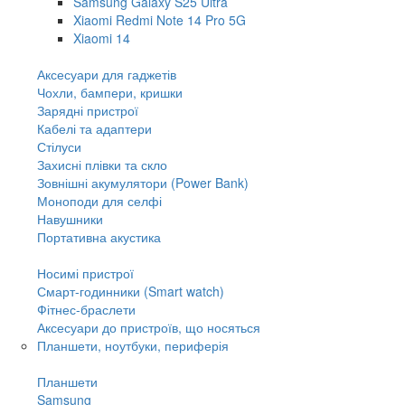
Samsung Galaxy S25 Ultra
Xiaomi Redmi Note 14 Pro 5G
Xiaomi 14
Аксесуари для гаджетів
Чохли, бампери, кришки
Зарядні пристрої
Кабелі та адаптери
Стілуси
Захисні плівки та скло
Зовнішні акумулятори (Power Bank)
Моноподи для селфі
Навушники
Портативна акустика
Носимі пристрої
Смарт-годинники (Smart watch)
Фітнес-браслети
Аксесуари до пристроїв, що носяться
Планшети, ноутбуки, периферія
Планшети
Samsung