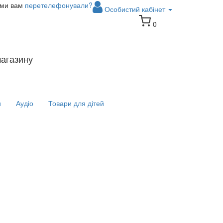
 ми вам
перетелефонували?
Особистий кабінет
0
магазину
и
Аудіо
Товари для дітей