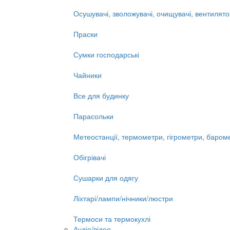
Осушувачі, зволожувачі, очищувачі, вентилят
Праски
Сумки господарські
Чайники
Все для будинку
Парасольки
Метеостанції, термометри, гігрометри, баром
Обігрівачі
Сушарки для одягу
Ліхтарі/лампи/нічники/люстри
Термоси та термокухлі
Аудіо/відео