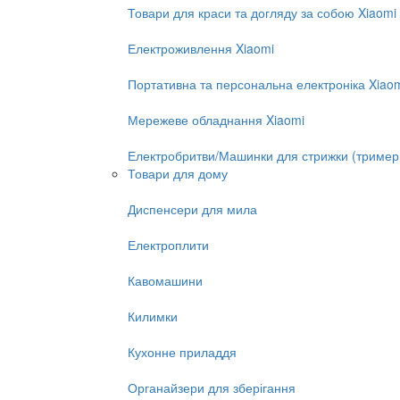
Товари для краси та догляду за собою Xiaomi
Електроживлення Xiaomi
Портативна та персональна електроніка Xiao
Мережеве обладнання Xiaomi
Електробритви/Машинки для стрижки (тример
Товари для дому
Диспенсери для мила
Електроплити
Кавомашини
Килимки
Кухонне приладдя
Органайзери для зберігання