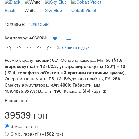
Black
White
Sky Blue
Cobalt Violet
12/256GB
12/512GB
Код товару:
40629SK
Залишити відгук
Розмір екрану, дюйми:
6.7
; Основна камера, Мп:
50 (f/1.8,
ширококутна) + 12 (f/2.2, ультраширококутна 120°) + 10
(f/2.4, телефото об'єктив з 3-кратним оптичним зумом)
;
Оперативна пам'ять, ГБ:
12
; Вбудована пам'ять, Гб:
256
;
Ємність акумулятора, мАг:
4900
; Габарити, мм:
158.4x75.8x7.3
; Вага, г:
190
; Кількість SIM-карт:
2
;
В наявності
39539 грн
3 міс. гарантії
6 міс. гарантії (+1582 грн)