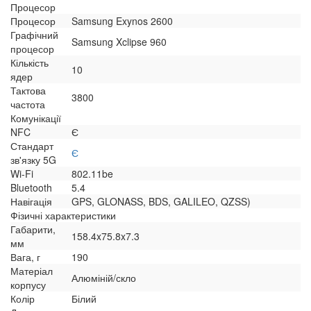
Процесор
Процесор
Samsung Exynos 2600
Графічний
Samsung Xclipse 960
процесор
Кількість
10
ядер
Тактова
3800
частота
Комунікації
NFC
Є
Стандарт
Є
зв'язку 5G
Wi-Fi
802.11be
Bluetooth
5.4
Навігація
GPS, GLONASS, BDS, GALILEO, QZSS)
Фізичні характеристики
Габарити,
158.4x75.8x7.3
мм
Вага, г
190
Матеріал
Алюміній/скло
корпусу
Колір
Білий