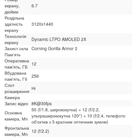
екрану,
6.7
дюйми
Роздільна
здатність
3120x1440
екрану
Технологія
Dynamic LTPO AMOLED 2X
екрану
Захист скла
Corning Gorilla Armor 2
Пам'ять
Оперативна
12
пам'ять, ГБ
Вбудована
256
пам'ять, Гб
Слот
Ні
розширення
Камера
Запис відео
8K@30fps
50 (f/1.8, ширококутна) + 12 (f/2.2,
Основна
ультраширококутна 120°) + 10 (f/2.4, телефото
камера, Мп
об'єктив з 3-кратним оптичним зумом)
Фронтальна
12 (f/2.2)
камера, Мп