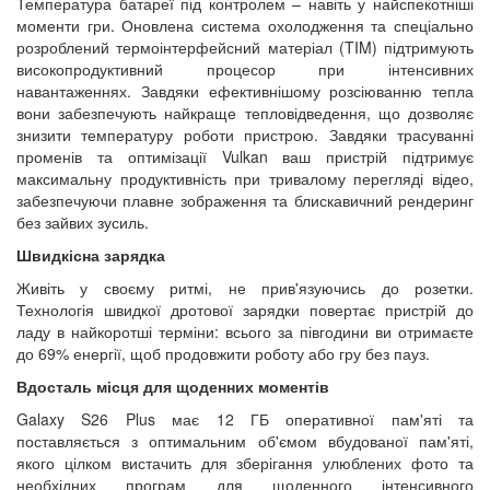
Температура батареї під контролем – навіть у найспекотніші
моменти гри. Оновлена система охолодження та спеціально
розроблений термоінтерфейсний матеріал (TIM) підтримують
високопродуктивний процесор при інтенсивних
навантаженнях. Завдяки ефективнішому розсіюванню тепла
вони забезпечують найкраще тепловідведення, що дозволяє
знизити температуру роботи пристрою. Завдяки трасуванні
променів та оптимізації Vulkan ваш пристрій підтримує
максимальну продуктивність при тривалому перегляді відео,
забезпечуючи плавне зображення та блискавичний рендеринг
без зайвих зусиль.
Швидкісна зарядка
Живіть у своєму ритмі, не прив'язуючись до розетки.
Технологія швидкої дротової зарядки повертає пристрій до
ладу в найкоротші терміни: всього за півгодини ви отримаєте
до 69% енергії, щоб продовжити роботу або гру без пауз.
Вдосталь місця для щоденних моментів
Galaxy S26 Plus має 12 ГБ оперативної пам'яті та
поставляється з оптимальним об'ємом вбудованої пам'яті,
якого цілком вистачить для зберігання улюблених фото та
необхідних програм для щоденного інтенсивного