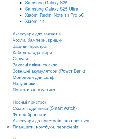
Samsung Galaxy S25
Samsung Galaxy S25 Ultra
Xiaomi Redmi Note 14 Pro 5G
Xiaomi 14
Аксесуари для гаджетів
Чохли, бампери, кришки
Зарядні пристрої
Кабелі та адаптери
Стілуси
Захисні плівки та скло
Зовнішні акумулятори (Power Bank)
Моноподи для селфі
Навушники
Портативна акустика
Носимі пристрої
Смарт-годинники (Smart watch)
Фітнес-браслети
Аксесуари до пристроїв, що носяться
Планшети, ноутбуки, периферія
Планшети