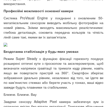
використання.
Професійні можливості основної камери
Система ProVisual Engine у поєднанні з оновленим 50-
мегапіксельним сенсором виводить мобільну фотографію на
новий рівень. Знімки виходять максимально реалістичними:
глибока деталізація, соковита передача кольорів та чіткість
ліній саме такі, якими ви їх запам'ятали.
Бездоганна стабілізація у будь-яких умовах
Режим Super Steady з функцією фіксації горизонту поєднує
розширені оптичні кути з гіроскопом та акселерометром, щоб
визначати напрямок гравітації та тримати кадр рівним, навіть
якщо ви повертаєте пристрій на 360°. Смартфон зберігає
зображення ідеально рівним, незалежно від того, чи їдете ви
по кам'янистих стежках або берете участь у гонках, ваші відео
завжди будуть плавними та стабільними.
Ближче. Ближче. Вау
Завдяки сенсору Adaptive Pixel камера забезпечує зум із
оптичною якістю без втрати деталізації. Триразове збільшення