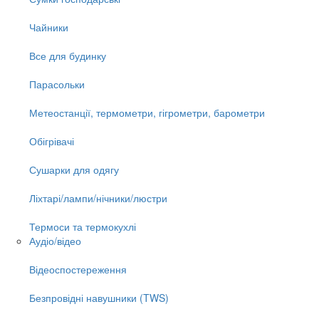
Чайники
Все для будинку
Парасольки
Метеостанції, термометри, гігрометри, барометри
Обігрівачі
Сушарки для одягу
Ліхтарі/лампи/нічники/люстри
Термоси та термокухлі
Аудіо/відео
Відеоспостереження
Безпровідні навушники (TWS)