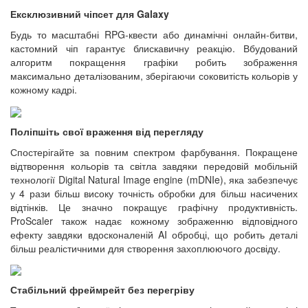
Ексклюзивний чіпсет для Galaxy
Будь то масштабні RPG-квести або динамічні онлайн-битви,
кастомний чіп гарантує блискавичну реакцію. Вбудований
алгоритм покращення графіки робить зображення
максимально деталізованим, зберігаючи соковитість кольорів у
кожному кадрі.
Поліпшіть свої враження від перегляду
Спостерігайте за повним спектром фарбування. Покращене
відтворення кольорів та світла завдяки передовій мобільній
технології Digital Natural Image engine (mDNIe), яка забезпечує
у 4 рази більш високу точність обробки для більш насичених
відтінків. Це значно покращує графічну продуктивність.
ProScaler також надає кожному зображенню відповідного
ефекту завдяки вдосконаленій AI обробці, що робить деталі
більш реалістичними для створення захоплюючого досвіду.
Стабільний фреймрейт без перегріву