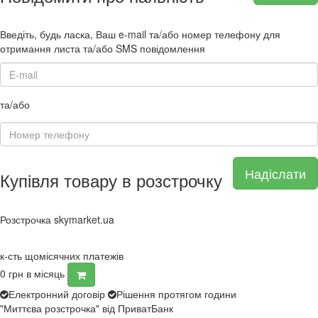
Введіть, будь ласка, Ваш e-mail та/або номер телефону для
отримання листа та/або SMS повідомлення
та/або
Надіслати
Купівля товару в розстрочку
Розстрочка skymarket.ua
к-сть щомісячних платежів
0
грн в місяць
Електронний договір
Рішення протягом години
"Миттєва розстрочка" від ПриватБанк