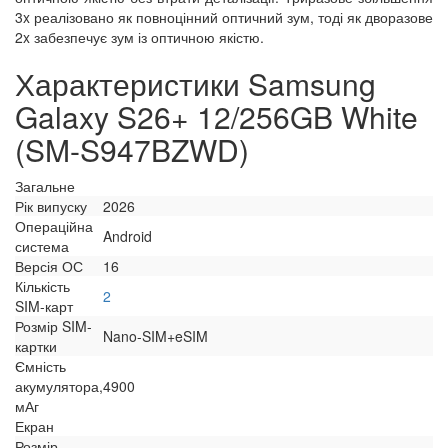
3x реалізовано як повноцінний оптичний зум, тоді як дворазове
2x забезпечує зум із оптичною якістю.
Характеристики Samsung
Galaxy S26+ 12/256GB White
(SM-S947BZWD)
Загальне
Рік випуску
2026
Операційна
Android
система
Версія ОС
16
Кількість
2
SIM-карт
Розмір SIM-
Nano-SIM+eSIM
картки
Ємність
акумулятора,
4900
мАг
Екран
Розмір