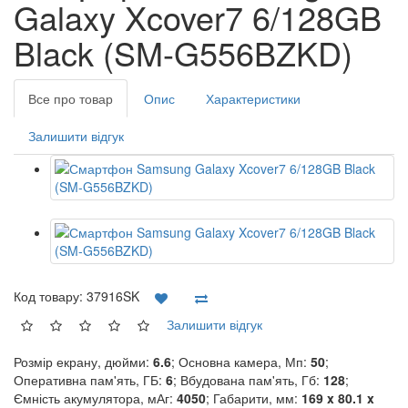
Galaxy Xcover7 6/128GB
Black (SM-G556BZKD)
Все про товар
Опис
Характеристики
Залишити відгук
Код товару:
37916SK
Залишити відгук
Розмір екрану, дюйми:
6.6
; Основна камера, Мп:
50
;
Оперативна пам'ять, ГБ:
6
; Вбудована пам'ять, Гб:
128
;
Ємність акумулятора, мАг:
4050
; Габарити, мм:
169 x 80.1 x