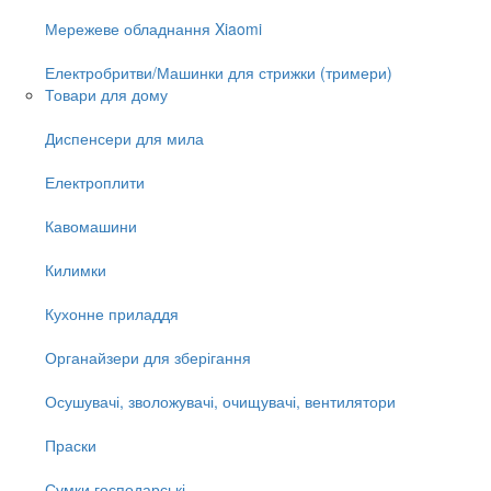
Мережеве обладнання Xiaomi
Електробритви/Машинки для стрижки (тримери)
Товари для дому
Диспенсери для мила
Електроплити
Кавомашини
Килимки
Кухонне приладдя
Органайзери для зберігання
Осушувачі, зволожувачі, очищувачі, вентилятори
Праски
Сумки господарські