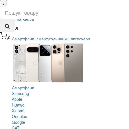
×
ru
ua
Каталог
0
Смартфони, смарт-годинники, аксесуари
Смартфони
Samsung
Apple
Huawei
Xiaomi
Oneplus
Google
CAT