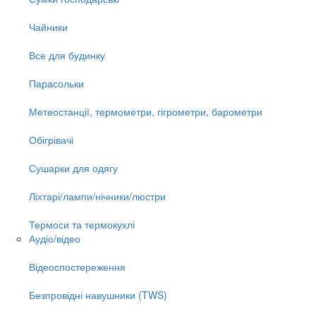
Чайники
Все для будинку
Парасольки
Метеостанції, термометри, гігрометри, барометри
Обігрівачі
Сушарки для одягу
Ліхтарі/лампи/нічники/люстри
Термоси та термокухлі
Аудіо/відео
Відеоспостереження
Безпровідні навушники (TWS)