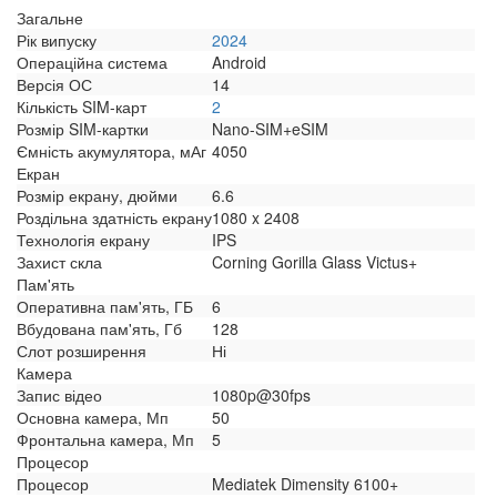
Загальне
Рік випуску
2024
Операційна система
Android
Версія ОС
14
Кількість SIM-карт
2
Розмір SIM-картки
Nano-SIM+eSIM
Ємність акумулятора, мАг
4050
Екран
Розмір екрану, дюйми
6.6
Роздільна здатність екрану
1080 x 2408
Технологія екрану
IPS
Захист скла
Corning Gorilla Glass Victus+
Пам'ять
Оперативна пам'ять, ГБ
6
Вбудована пам'ять, Гб
128
Слот розширення
Ні
Камера
Запис відео
1080p@30fps
Основна камера, Мп
50
Фронтальна камера, Мп
5
Процесор
Процесор
Mediatek Dimensity 6100+