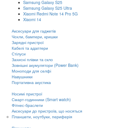
Samsung Galaxy S25
Samsung Galaxy S25 Ultra
Xiaomi Redmi Note 14 Pro 5G
Xiaomi 14
Аксесуари для гаджетів
Чохли, бампери, кришки
Зарядні пристрої
Кабелі та адаптери
Стілуси
Захисні плівки та скло
Зовнішні акумулятори (Power Bank)
Моноподи для селфі
Навушники
Портативна акустика
Носимі пристрої
Смарт-годинники (Smart watch)
Фітнес-браслети
Аксесуари до пристроїв, що носяться
Планшети, ноутбуки, периферія
Планшети