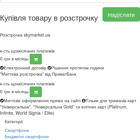
Надіслати
Купівля товару в розстрочку
Розстрочка skymarket.ua
к-сть щомісячних платежів
0
грн в місяць
Електронний договір
Рішення протягом години
"Миттєва розстрочка" від ПриватБанк
к-сть щомісячних платежів
0
грн в місяць
Миттєве оформлення прямо на сайті
Тільки для тримачів карт
"Універсальна", "Універсальна Gold" та елітних карт (Platinum,
Infinite, World Signia / Elite)
Категорії
Смартфони
Бюджетні смартфони