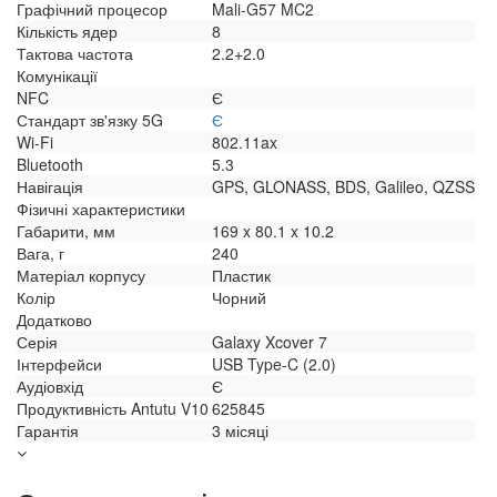
Графічний процесор
Mali-G57 MC2
Кількість ядер
8
Тактова частота
2.2+2.0
Комунікації
NFC
Є
Стандарт зв'язку 5G
Є
Wi-Fi
802.11ax
Bluetooth
5.3
Навігація
GPS, GLONASS, BDS, Galileo, QZSS
Фізичні характеристики
Габарити, мм
169 x 80.1 x 10.2
Вага, г
240
Матеріал корпусу
Пластик
Колір
Чорний
Додатково
Серія
Galaxy Xcover 7
Інтерфейси
USB Type-C (2.0)
Аудіовхід
Є
Продуктивність Antutu V10
625845
Гарантія
3 місяці