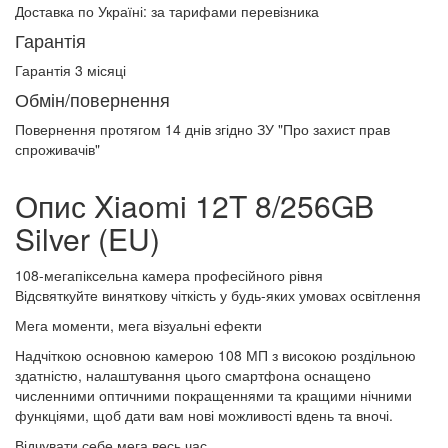
Доставка по Україні:
за тарифами перевізника
Гарантія
Гарантія 3 місяці
Обмін/повернення
Повернення протягом
14 днів
згідно ЗУ "Про захист прав
спроживачів"
Опис Xiaomi 12T 8/256GB
Silver (EU)
108-мегапіксельна камера професійного рівня
Відсвяткуйте виняткову чіткість у будь-яких умовах освітлення
Мега моменти, мега візуальні ефекти
Надчіткою основною камерою 108 МП з високою роздільною
здатністю, налаштування цього смартфона оснащено
численними оптичними покращеннями та кращими нічними
функціями, щоб дати вам нові можливості вдень та вночі.
Відчувати себе мега весь час