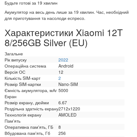
Будьте готові за 19 хвилин
Акумулятор на весь день лише за 19 хвилин. Час, необхідний
для приготування та насолоди еспресо.
Характеристики Xiaomi 12T
8/256GB Silver (EU)
Загальне
Рік випуску
2022
Операційна система
Android
Версія ОС
12
Кількість SIM-карт
2
Розмір SIM-картки
Nano-SIM
Ємність акумулятора, мАг
5000
Екран
Розмір екрану, дюйми
6.67
Роздільна здатність екрану
2712х1220
Технологія екрану
AMOLED
Пам'ять
Оперативна пам'ять, ГБ
8
Вбудована пам'ять, Гб
256