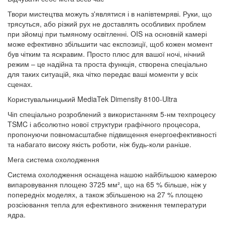
Твори мистецтва можуть з'являтися і в напівтемряві. Руки, що
трясуться, або різкий рух не доставлять особливих проблем
при зйомці при тьмяному освітленні. OIS на основній камері
може ефективно збільшити час експозиції, щоб кожен момент
був чітким та яскравим. Просто плюс для вашої ночі, нічний
режим – це надійна та проста функція, створена спеціально
для таких ситуацій, яка чітко передає ваші моменти у всіх
сценах.
Користувальницький MediaTek Dimensity 8100-Ultra
Чіп спеціально розроблений з використанням 5-нм техпроцесу
TSMC і абсолютно нової структури графічного процесора,
пропонуючи повномасштабне підвищення енергоефективності
та набагато високу якість роботи, ніж будь-коли раніше.
Мега система охолодження
Система охолодження оснащена нашою найбільшою камерою
випаровування площею 3725 мм², що на 65 % більше, ніж у
попередніх моделях, а також збільшеною на 27 % площею
розсіювання тепла для ефективного зниження температури
ядра.