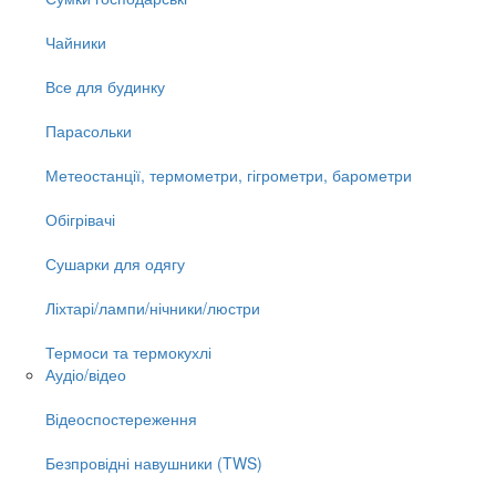
Чайники
Все для будинку
Парасольки
Метеостанції, термометри, гігрометри, барометри
Обігрівачі
Сушарки для одягу
Ліхтарі/лампи/нічники/люстри
Термоси та термокухлі
Аудіо/відео
Відеоспостереження
Безпровідні навушники (TWS)