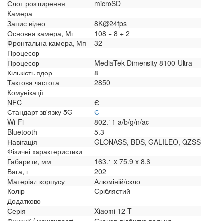
Слот розширення
microSD
Камера
Запис відео
8K@24fps
Основна камера, Мп
108 + 8 + 2
Фронтальна камера, Мп
32
Процесор
Процесор
MediaTek Dimensity 8100-Ultra
Кількість ядер
8
Тактова частота
2850
Комунікації
NFC
Є
Стандарт зв'язку 5G
Є
Wi-Fi
802.11 a/b/g/n/ac
Bluetooth
5.3
Навігація
GLONASS, BDS, GALILEO, QZSS
Фізичні характеристики
Габарити, мм
163.1 x 75.9 x 8.6
Вага, г
202
Матеріал корпусу
Алюміній/скло
Колір
Сріблястий
Додатково
Серія
Xiaomi 12 T
Функції / можливості
Сканер відбитка пальця