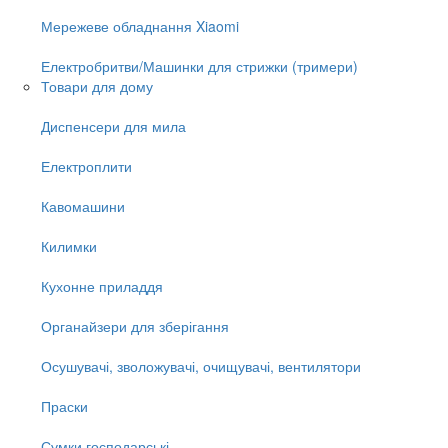
Мережеве обладнання Xiaomi
Електробритви/Машинки для стрижки (тримери)
Товари для дому
Диспенсери для мила
Електроплити
Кавомашини
Килимки
Кухонне приладдя
Органайзери для зберігання
Осушувачі, зволожувачі, очищувачі, вентилятори
Праски
Сумки господарські