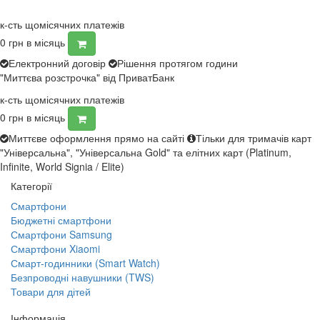
к-сть щомісячних платежів
0
грн в місяць
Електронний договір
Рішення протягом години
"Миттєва розстрочка" від ПриватБанк
к-сть щомісячних платежів
0
грн в місяць
Миттєве оформлення прямо на сайті
Тільки для тримачів карт
"Універсальна", "Універсальна Gold" та елітних карт (Platinum,
Infinite, World Signia / Elite)
Категорії
Смартфони
Бюджетні смартфони
Смартфони Samsung
Смартфони Xiaomi
Смарт-годинники (Smart Watch)
Безпроводні навушники (TWS)
Товари для дітей
Інформація