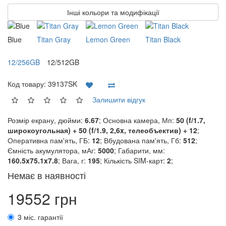
Інші кольори та модифікації
Blue
Titan Gray
Lemon Green
Titan Black
12/256GB
12/512GB
Код товару:
39137SK
Залишити відгук
Розмір екрану, дюйми:
6.67
; Основна камера, Мп:
50 (f/1.7,
широкоугольная) + 50 (f/1.9, 2,6x, телеобъектив) + 12
;
Оперативна пам'ять, ГБ:
12
; Вбудована пам'ять, Гб:
512
;
Ємність акумулятора, мАг:
5000
; Габарити, мм:
160.5x75.1x7.8
; Вага, г:
195
; Кількість SIM-карт:
2
;
Немає в наявності
19552 грн
3 міс. гарантії