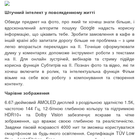
Штучний інтелект у повсякденному житті
Обведи предмет на фото, про який ти хочеш знати більше, і
вдосконалений алгоритм пошуку Google надасть корисну
інформацію, що цікавить тебе. Зробити замовлення в кафе в
іншій країні або запитати дорогу більше не проблема – з цим
легко впорається перекладач на ІІ. Точніше сформулювати
думку у коментарях допоможе інструмент роботи з текстами
на ІІ. Для онлайн зустрічей, вебінарів та стриму підійде
корисна функція Субтитрів на ІІ. Познач фото та відео, які ти
хочеш включити в ролик, та інтелектуальна функція Фільм
візьме на себе всю роботу з компонування та створення
контенту.
Чарівне зображення
6.67-дюймовий AMOLED дисплей з роздільною здатністю 1.5К,
частотою 144 Гц, 12-бітною глибиною кольору та підтримкою
HDR10+ та Dolby Vision забезпечує яскраве та чітке
зображення, що вражає своєю глибиною та реалістичністю.
Завдяки піковій яскравості 4000 нит ти зможеш користуватися
смартфоном за будь-якого освітлення. Сертифікація TÜV Low