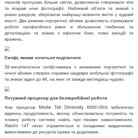
пікселів пропускає більше світла, дозволяючи створювати чіткі
та яскраві нічні фотографії. Наближай об'єкти та знімай з
різних ракурсів, зберігаючи найкращі моменти життя у чудовій
якості. Два режими портретної зйомки дозволяють отримувати
роботи професійного рівня зі збільшеною глибиною та
деталізацією та знімки з ефектом боке, повні емоцій та
вражень.
Селфі, якими хочеться поділитися
32-мегапіксельна селфі-камера з режимами портретної та
нічної зйомки створює справжні шедеври мобільної фотографії
та знімає відео до 4К, на яких ти завжди виглядаєш чудово.
Потужний процесор для безперебійної роботи
4нм процесор Media Tek Dimensity 8300-Ultra забезпечує
відмінну продуктивність, високу обчислювальну потужність та
плавну роботу системи навіть при пікових навантаженнях.
Xiaomi 14T легко справляється зі складними завданнями,
вимогливими до ресурсів іграми та додатками.