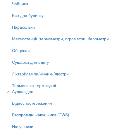
Чайники
Все для будинку
Парасольки
Метеостанції, термометри, гігрометри, барометри
Обігрівачі
Сушарки для одягу
Ліхтарі/лампи/нічники/люстри
Термоси та термокухлі
Аудіо/відео
Відеоспостереження
Безпровідні навушники (TWS)
Навушники