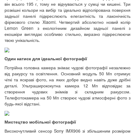
він всього 195 г, тому не відчувається у сумці чи кишені. Три
розкішні кольори на вибір та ідеально відполірована поверхня
задньої панелі підкреслюють елегантність та лаконічність
фірмового стилю Xiaomi. Четвертий абсолютно новий колір
Lemon Green з екологічним дизайном задньої панелі з
екошкіри виглядає особливо стильно, виразно підкреслюючи
твою унікальність.
Один натиск для ідеальної фотографії
Потрійна головна камера знімає чудові фотографії незалежно
від ракурсу та освітлення. Основний модуль 50 Мп отримує
чіткі та яскраві фото, на яких добре видно навіть дуже дрібні
деталі. Ультраширококутна камера 12 Мп відповідає за
створення чудових знімків зі складним ракурсом.
Телефотокамера на 50 Мп створює чудові атмосферні фото з
будь-якої відстані.
Мистецтво мобільної фотографії
Високочутливий сенсор Sony IMX906 зі збільшеним розміром