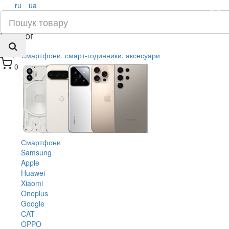
ru
ua
×
Каталог
Смартфони, смарт-годинники, аксесуари
0
Смартфони
Samsung
Apple
Huawei
Xiaomi
Oneplus
Google
CAT
OPPO