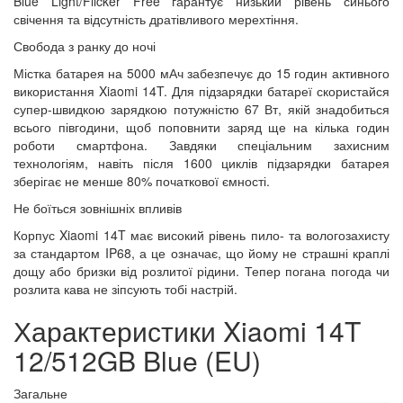
Blue Light/Flicker Free гарантує низький рівень синього
свічення та відсутність дратівливого мерехтіння.
Свобода з ранку до ночі
Містка батарея на 5000 мАч забезпечує до 15 годин активного
використання Xiaomi 14T. Для підзарядки батареї скористайся
супер-швидкою зарядкою потужністю 67 Вт, якій знадобиться
всього півгодини, щоб поповнити заряд ще на кілька годин
роботи смартфона. Завдяки спеціальним захисним
технологіям, навіть після 1600 циклів підзарядки батарея
зберігає не менше 80% початкової ємності.
Не боїться зовнішніх впливів
Корпус Xiaomi 14T має високий рівень пило- та вологозахисту
за стандартом IP68, а це означає, що йому не страшні краплі
дощу або бризки від розлитої рідини. Тепер погана погода чи
розлита кава не зіпсують тобі настрій.
Характеристики Xiaomi 14T
12/512GB Blue (EU)
Загальне