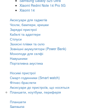
Samsung Galaxy S25 Ultra
Xiaomi Redmi Note 14 Pro 5G
Xiaomi 14
Аксесуари для гаджетів
Чохли, бампери, кришки
Зарядні пристрої
Кабелі та адаптери
Стілуси
Захисні плівки та скло
Зовнішні акумулятори (Power Bank)
Моноподи для селфі
Навушники
Портативна акустика
Носимі пристрої
Смарт-годинники (Smart watch)
Фітнес-браслети
Аксесуари до пристроїв, що носяться
Планшети, ноутбуки, периферія
Планшети
Samsung