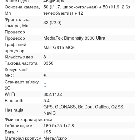
Запис відео
4K@60fps
Основна камера,
50 (f/1.7, широкоугольная) + 50 (f/1.9, 2,6x,
Мп
телеобъектив) + 12
Фронтальна
32 (f/2.0)
камера, Мп
Процесор
Процесор
MediaTek Dimensity 8300 Ultra
Графічний
Mali-G615 MC6
процесор
Кількість ядер
8
Тактова частота
3350
Комунікації
NFC
Є
Стандарт зв'язку
Є
5G
Wi-Fi
802.11ax
Bluetooth
5.4
GPS, GLONASS, BeiDou, Galileo, QZSS,
Навігація
NavIC
Фізичні характеристики
Габарити, мм
160.5x75.1x7.8
Вага, г
195
Матеріал корпусу
Метал/скло