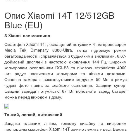
Опис Xiaomi 14T 12/512GB
Blue (EU)
З Xiaomi все можливо
Смартфон Xiaomi 14T, оснащений потужним 4 нм процесором
Media Tek Dimensity 8300-Ultra, легко підтримує режим
багатозадачності і справляється з будь-якими викликами. 6.67-
дюймовий дисплей з частотою оновлення 144 Гц, широким
кольоровим охопленням DCI-P3 та піковою яскравістю 4000
нит радує насиченими кольорами та чіткими деталями.
Основна камера з високочутливим модулем 50 Мп отримує
чудові фото навіть за слабкого освітлення. Завдяки супер-
швидкій зарядці потужністю 67 Вт поповнити заряд батареї
можна перед виходом з дому.
Тонкий, легкий, витончений
Завдяки плавним лініям, тонкому дизайну та вивіреним
пропорціям смартфон Xiaomi 14T зручно лежить у руці. Важить