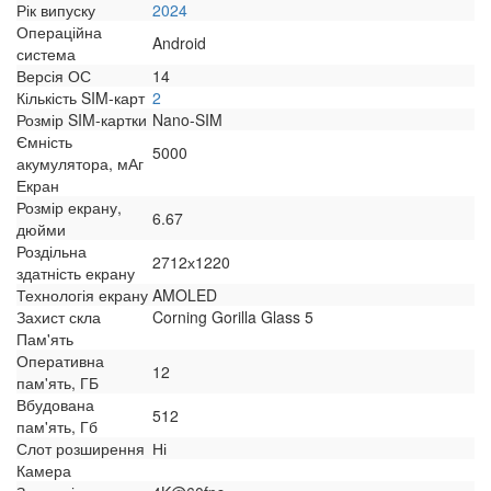
Рік випуску
2024
Операційна
Android
система
Версія ОС
14
Кількість SIM-карт
2
Розмір SIM-картки
Nano-SIM
Ємність
5000
акумулятора, мАг
Екран
Розмір екрану,
6.67
дюйми
Роздільна
2712х1220
здатність екрану
Технологія екрану
AMOLED
Захист скла
Corning Gorilla Glass 5
Пам'ять
Оперативна
12
пам'ять, ГБ
Вбудована
512
пам'ять, Гб
Слот розширення
Ні
Камера