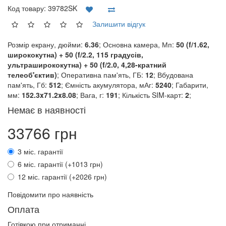
Код товару:
39782SK
Залишити відгук
Розмір екрану, дюйми:
6.36
; Основна камера, Мп:
50 (f/1.62,
ширококутна) + 50 (f/2.2, 115 градусів,
ультраширококутна) + 50 (f/2.0, 4,28-кратний
телеоб'єктив)
; Оперативна пам'ять, ГБ:
12
; Вбудована
пам'ять, Гб:
512
; Ємність акумулятора, мАг:
5240
; Габарити,
мм:
152.3x71.2x8.08
; Вага, г:
191
; Кількість SIM-карт:
2
;
Немає в наявності
33766 грн
3 міс. гарантії
6 міс. гарантії (+1013 грн)
12 міс. гарантії (+2026 грн)
Повідомити про наявність
Оплата
Готівкою при отриманні