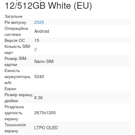
12/512GB White (EU)
Загальне
Рік випуску
2025
Операційна
Android
система
Версія ОС
15
Кількість SIM-
2
карт
Розмір SIM-
Nano-SIM
картки
Ємність
акумулятора,
5240
мАг
Екран
Розмір екрану,
6.36
дюйми
Роздільна
здатність
2670x1200
екрану
Технологія
LTPO OLED
екрану