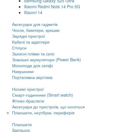
Samsung Galaxy S25 Ultra
Xiaomi Redmi Note 14 Pro 5G
Xiaomi 14
Аксесуари для гаджетів
Чохли, бампери, кришки
Зарядні пристрої
Кабелі та адаптери
Стілуси
Захисні плівки та скло
Зовнішні акумулятори (Power Bank)
Моноподи для селфі
Навушники
Портативна акустика
Носимі пристрої
Смарт-годинники (Smart watch)
Фітнес-браслети
Аксесуари до пристроїв, що носяться
Планшети, ноутбуки, периферія
Планшети
Samsung