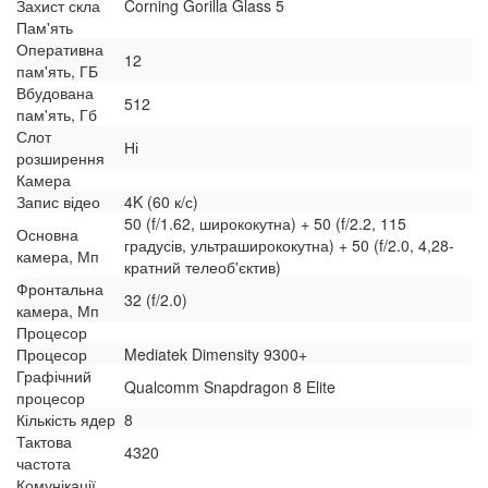
Захист скла
Corning Gorilla Glass 5
Пам'ять
Оперативна
12
пам'ять, ГБ
Вбудована
512
пам'ять, Гб
Слот
Ні
розширення
Камера
Запис відео
4K (60 к/с)
50 (f/1.62, ширококутна) + 50 (f/2.2, 115
Основна
градусів, ультраширококутна) + 50 (f/2.0, 4,28-
камера, Мп
кратний телеоб'єктив)
Фронтальна
32 (f/2.0)
камера, Мп
Процесор
Процесор
Mediatek Dimensity 9300+
Графічний
Qualcomm Snapdragon 8 Elite
процесор
Кількість ядер
8
Тактова
4320
частота
Комунікації