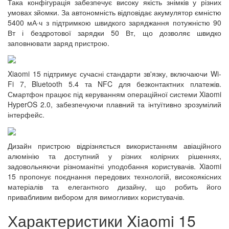
Така конфігурація забезпечує високу якість знімків у різних
умовах зйомки. За автономність відповідає акумулятор ємністю
5400 мА·ч з підтримкою швидкого заряджання потужністю 90
Вт і бездротової зарядки 50 Вт, що дозволяє швидко
заповнювати заряд пристрою.
Xiaomi 15 підтримує сучасні стандарти зв'язку, включаючи Wi-
Fi 7, Bluetooth 5.4 та NFC для безконтактних платежів.
Смартфон працює під керуванням операційної системи Xiaomi
HyperOS 2.0, забезпечуючи плавний та інтуїтивно зрозумілий
інтерфейс.
Дизайн пристрою відрізняється використанням авіаційного
алюмінію та доступний у різних колірних рішеннях,
задовольняючи різноманітні уподобання користувачів. Xiaomi
15 пропонує поєднання передових технологій, високоякісних
матеріалів та елегантного дизайну, що робить його
привабливим вибором для вимогливих користувачів.
Характеристики Xiaomi 15