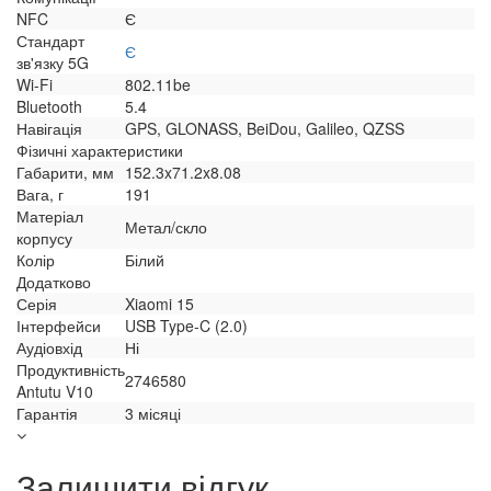
NFC
Є
Стандарт
Є
зв'язку 5G
Wi-Fi
802.11be
Bluetooth
5.4
Навігація
GPS, GLONASS, BeiDou, Galileo, QZSS
Фізичні характеристики
Габарити, мм
152.3x71.2x8.08
Вага, г
191
Матеріал
Метал/скло
корпусу
Колір
Білий
Додатково
Серія
Xiaomi 15
Інтерфейси
USB Type-C (2.0)
Аудіовхід
Ні
Продуктивність
2746580
Antutu V10
Гарантія
3 місяці
Залишити відгук