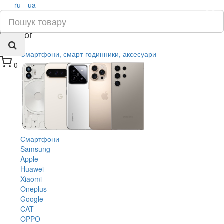
ru
ua
×
Каталог
Смартфони, смарт-годинники, аксесуари
0
Смартфони
Samsung
Apple
Huawei
Xiaomi
Oneplus
Google
CAT
OPPO