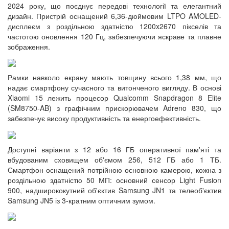
2024 року, що поєднує передові технології та елегантний
дизайн. Пристрій оснащений 6,36-дюймовим LTPO AMOLED-
дисплеєм з роздільною здатністю 1200x2670 пікселів та
частотою оновлення 120 Гц, забезпечуючи яскраве та плавне
зображення.
Рамки навколо екрану мають товщину всього 1,38 мм, що
надає смартфону сучасного та витонченого вигляду. В основі
Xiaomi 15 лежить процесор Qualcomm Snapdragon 8 Elite
(SM8750-AB) з графічним прискорювачем Adreno 830, що
забезпечує високу продуктивність та енергоефективність.
Доступні варіанти з 12 або 16 ГБ оперативної пам'яті та
вбудованим сховищем об'ємом 256, 512 ГБ або 1 ТБ.
Смартфон оснащений потрійною основною камерою, кожна з
роздільною здатністю 50 МП: основний сенсор Light Fusion
900, надширококутний об'єктив Samsung JN1 та телеоб'єктив
Samsung JN5 із 3-кратним оптичним зумом.