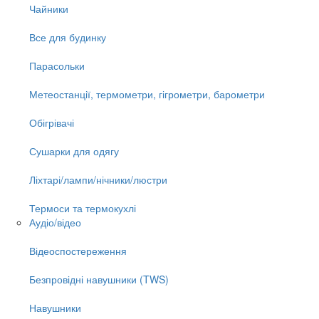
Чайники
Все для будинку
Парасольки
Метеостанції, термометри, гігрометри, барометри
Обігрівачі
Сушарки для одягу
Ліхтарі/лампи/нічники/люстри
Термоси та термокухлі
Аудіо/відео
Відеоспостереження
Безпровідні навушники (TWS)
Навушники