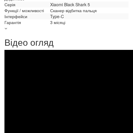
Серія
Xiaomi Black Shark 5
Функції / можливості
Сканер відбитка пальця
Інтерфейси
Type-C
Гарантія
3 місяці
Відео огляд