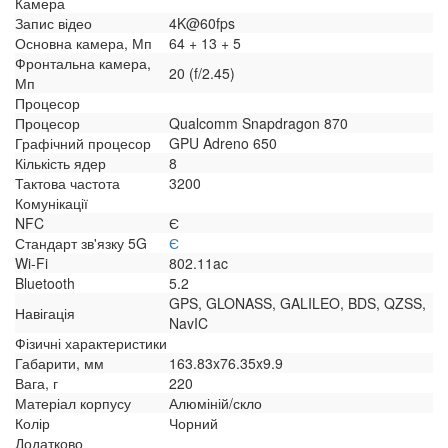
Камера
Запис відео
4K@60fps
Основна камера, Мп
64 + 13 + 5
Фронтальна камера,
20 (f/2.45)
Мп
Процесор
Процесор
Qualcomm Snapdragon 870
Графічний процесор
GPU Adreno 650
Кількість ядер
8
Тактова частота
3200
Комунікації
NFC
Є
Стандарт зв'язку 5G
Є
Wi-Fi
802.11ac
Bluetooth
5.2
GPS, GLONASS, GALILEO, BDS, QZSS,
Навігація
NavIC
Фізичні характеристики
Габарити, мм
163.83x76.35x9.9
Вага, г
220
Матеріал корпусу
Алюміній/скло
Колір
Чорний
Додатково