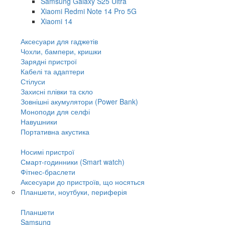
Samsung Galaxy S25 Ultra
Xiaomi Redmi Note 14 Pro 5G
Xiaomi 14
Аксесуари для гаджетів
Чохли, бампери, кришки
Зарядні пристрої
Кабелі та адаптери
Стілуси
Захисні плівки та скло
Зовнішні акумулятори (Power Bank)
Моноподи для селфі
Навушники
Портативна акустика
Носимі пристрої
Смарт-годинники (Smart watch)
Фітнес-браслети
Аксесуари до пристроїв, що носяться
Планшети, ноутбуки, периферія
Планшети
Samsung