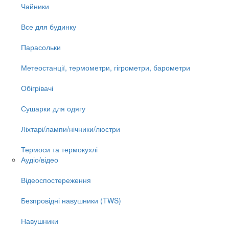
Чайники
Все для будинку
Парасольки
Метеостанції, термометри, гігрометри, барометри
Обігрівачі
Сушарки для одягу
Ліхтарі/лампи/нічники/люстри
Термоси та термокухлі
Аудіо/відео
Відеоспостереження
Безпровідні навушники (TWS)
Навушники