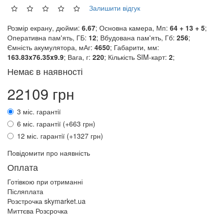
Залишити відгук
Розмір екрану, дюйми:
6.67
; Основна камера, Мп:
64 + 13 + 5
;
Оперативна пам'ять, ГБ:
12
; Вбудована пам'ять, Гб:
256
;
Ємність акумулятора, мАг:
4650
; Габарити, мм:
163.83x76.35x9.9
; Вага, г:
220
; Кількість SIM-карт:
2
;
Немає в наявності
22109 грн
3 міс. гарантії
6 міс. гарантії (+663 грн)
12 міс. гарантії (+1327 грн)
Повідомити про наявність
Оплата
Готівкою при отриманні
Післяплата
Розстрочка skymarket.ua
Миттєва Розсрочка