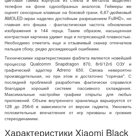
цветовая гамма корпусов из стекла и металла выделяет
телефон на фоне однообразных аналогов. Геймеры же
оценят сенсорные клавиши на боковой грани. 6,67-дюймовый
AMOLED-экран наделен достойным разрешением FullHD+, но
главная его фишка - фантастическая частота обновления
изображения в 144 герца. Таким образом, насыщенная
контрастная картинка удивит еще и потрясающей плавностью.
Необходимо отметить еще и отзывчивый сканер отпечатков
пальцев сбоку, редко досаждающий ошибками.
Техническими характеристиками фаблета являются новейший
процессор Qualcomm Snapdragon 870, 8гб/12гб ОЗУ и
графический адаптер Adreno 650. Связка невероятно
производительная, но при этом и достаточно "горячая". С
последней проблемой разработчик фактически справился
благодаря хорошей системе пассивного охлаждения.
Максимальные настройки графики открыты для любых
приложений. Объем внутреннего хранилища варьируется от
128 до 256гб в зависимости от версии гаджета. Умножить
положительные впечатления от игр призваны и громкие
стереодинамики.
Характеристики Xiaomi Black