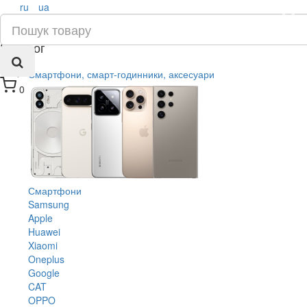
ru
ua
×
Каталог
Смартфони, смарт-годинники, аксесуари
0
Смартфони
Samsung
Apple
Huawei
Xiaomi
Oneplus
Google
CAT
OPPO