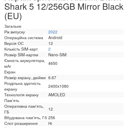
Shark 5 12/256GB Mirror Black
(EU)
Загальне
Рік випуску
2022
Операційна система
Android
Версія ОС
12
Кількість SIM-карт
2
Розмір SIM-картки
Nano-SIM
Ємність акумулятора,
4650
мАг
Екран
Розмір екрану, дюйми
6.67
Роздільна здатність
2400x1080
екрану
Технологія екрану
AMOLED
Пам'ять
Оперативна пам'ять,
12
ГБ
Вбудована пам'ять, Гб
256
Слот розширення
Ні