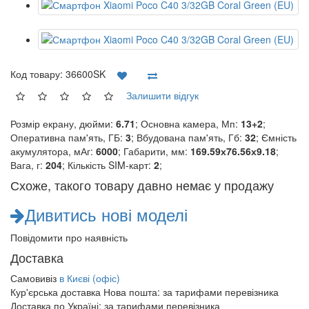
Код товару:
36600SK
Залишити відгук
Розмір екрану, дюйми:
6.71
; Основна камера, Мп:
13+2
;
Оперативна пам'ять, ГБ:
3
; Вбудована пам'ять, Гб:
32
; Ємність
акумулятора, мАг:
6000
; Габарити, мм:
169.59х76.56х9.18
;
Вага, г:
204
; Кількість SIM-карт:
2
;
Схоже, такого товару давно немає у продажу
Дивитись нові моделі
Повідомити про наявність
Доставка
Самовивіз
в Києві (офіс)
Кур'єрська доставка Нова пошта:
за тарифами перевізника
Доставка по Україні:
за тарифами перевізника