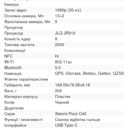
Камера
Запис відео
1080p (30 к/с)
Основна камера, Мп
13+2
Фронтальна камера, Мп
5
Процесор
Процесор
JLQ JR510
Кількість ядер
8
Тактова частота
2000
Комунікації
NFC
Ні
Wi-Fi
802.11ас
Bluetooth
5.0
Навігація
GPS, Glonass, Beidou, Galileo, QZSS
Фізичні характеристики
Габарити, мм
169.59х76.56х9.18
Вага, г
204
Матеріал корпусу
Пластик
Колір
Чорний
Додатково
Серія
Xiaomi Poco C40
Функції / можливості
Сканер відбитка пальця
Інтерфейси
USB Type-C