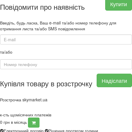
Купити
Повідомити про наявність
Введіть, будь ласка, Ваш e-mail та/або номер телефону для
отримання листа та/або SMS повідомлення
та/або
Надіслати
Купівля товару в розстрочку
Розстрочка skymarket.ua
к-сть щомісячних платежів
0
грн в місяць
Електронний договір
Рішення протягом години