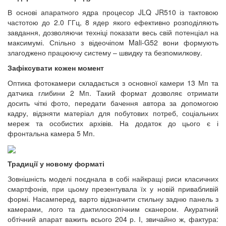
В основі апаратного ядра процесор JLQ JR510 із тактовою
частотою до 2.0 ГГц, 8 ядер якого ефективно розподіляють
завдання, дозволяючи техніці показати весь свій потенціал на
максимумі. Спільно з відеочіпом Mali-G52 вони формують
злагоджено працюючу систему – швидку та безпомилкову.
Зафіксувати кожен момент
Оптика фотокамери складається з основної камери 13 Мп та
датчика глибини 2 Мп. Такий формат дозволяє отримати
досить чіткі фото, передати бачення автора за допомогою
кадру, відзняти матеріал для побутових потреб, соціальних
мереж та особистих архівів. На додаток до цього є і
фронтальна камера 5 Мп.
Традиції у новому форматі
Зовнішність моделі поєднала в собі найкращі риси класичних
смартфонів, при цьому презентувала їх у новій привабливій
формі. Насамперед, варто відзначити стильну задню панель з
камерами, лого та дактилоскопічним сканером. Акуратний
обтічний апарат важить всього 204 р. І, звичайно ж, фактура: