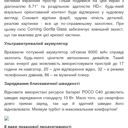
Великий екранний простір Тільки подивися на цей екран з
діагоналлю 6.71” та роздільною здатністю HD+: будь-який
візуально орієнтований контент буде відтворено у чудовому
вигляді. Соковиті відтінки фарб, чудова чіткість деталей,
реалізм картинки - все це по-справжньому захоплює. При
цьому скло Corning Gorilla Glass забезпечує зовнішній захист,
що так важлива для цієї крихкої частини.
Ультравитривалий акумулятор
Вражаюче потужний акумулятор об'ємом 6000 мАч справді
захопить будь-якого цінителя автономних девайсів. Такий
запас енергії дає можливість використовувати пристрій до 17
години як навігатор, 20 – для відтворення відео, 32 – в режимі
телефонних дзвінків, 86 – як музичний плеєр.
Заряджання блискавичної швидкості
Відновити використані ресурси батареї POCO C40 дозволить
швидке заряджання стандарту 10 Вт. Мало того, що смартфон
довго тримає заряд, так ще й здатний швидко його
відновлювати. Мінімум турбот із максимальним комфортом!
8 ядер показової продуктивності