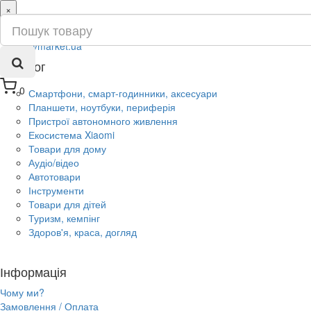
×
ru
ua
Каталог
0
Смартфони, смарт-годинники, аксесуари
Планшети, ноутбуки, периферія
Пристрої автономного живлення
Екосистема Xiaomi
Товари для дому
Аудіо/відео
Автотовари
Інструменти
Товари для дітей
Туризм, кемпінг
Здоров'я, краса, догляд
Інформація
Чому ми?
Замовлення / Оплата