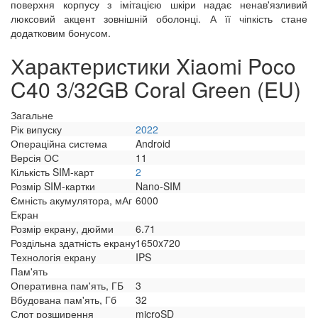
поверхня корпусу з імітацією шкіри надає ненав'язливий
люксовий акцент зовнішній оболонці. А її чіпкість стане
додатковим бонусом.
Характеристики Xiaomi Poco
C40 3/32GB Coral Green (EU)
Загальне
Рік випуску
2022
Операційна система
Android
Версія ОС
11
Кількість SIM-карт
2
Розмір SIM-картки
Nano-SIM
Ємність акумулятора, мАг
6000
Екран
Розмір екрану, дюйми
6.71
Роздільна здатність екрану
1650x720
Технологія екрану
IPS
Пам'ять
Оперативна пам'ять, ГБ
3
Вбудована пам'ять, Гб
32
Слот розширення
microSD