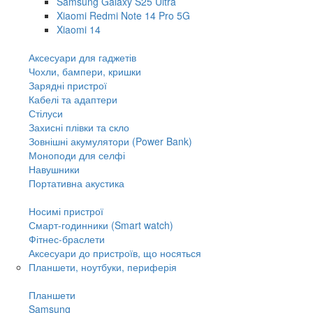
Samsung Galaxy S25 Ultra
Xiaomi Redmi Note 14 Pro 5G
Xiaomi 14
Аксесуари для гаджетів
Чохли, бампери, кришки
Зарядні пристрої
Кабелі та адаптери
Стілуси
Захисні плівки та скло
Зовнішні акумулятори (Power Bank)
Моноподи для селфі
Навушники
Портативна акустика
Носимі пристрої
Смарт-годинники (Smart watch)
Фітнес-браслети
Аксесуари до пристроїв, що носяться
Планшети, ноутбуки, периферія
Планшети
Samsung