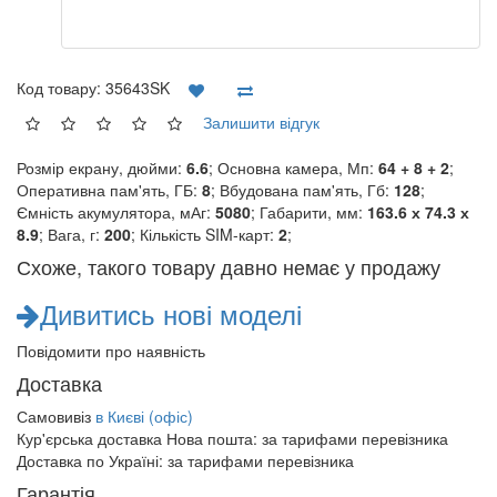
Код товару:
35643SK
Залишити відгук
Розмір екрану, дюйми:
6.6
; Основна камера, Мп:
64 + 8 + 2
;
Оперативна пам'ять, ГБ:
8
; Вбудована пам'ять, Гб:
128
;
Ємність акумулятора, мАг:
5080
; Габарити, мм:
163.6 х 74.3 х
8.9
; Вага, г:
200
; Кількість SIM-карт:
2
;
Схоже, такого товару давно немає у продажу
Дивитись нові моделі
Повідомити про наявність
Доставка
Самовивіз
в Києві (офіс)
Кур'єрська доставка Нова пошта:
за тарифами перевізника
Доставка по Україні:
за тарифами перевізника
Гарантія