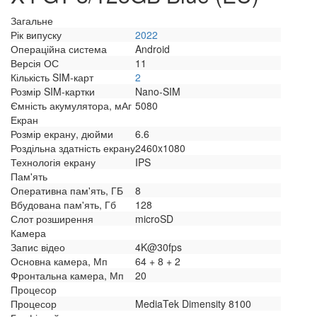
Загальне
Рік випуску
2022
Операційна система
Android
Версія ОС
11
Кількість SIM-карт
2
Розмір SIM-картки
Nano-SIM
Ємність акумулятора, мАг
5080
Екран
Розмір екрану, дюйми
6.6
Роздільна здатність екрану
2460x1080
Технологія екрану
IPS
Пам'ять
Оперативна пам'ять, ГБ
8
Вбудована пам'ять, Гб
128
Слот розширення
microSD
Камера
Запис відео
4K@30fps
Основна камера, Мп
64 + 8 + 2
Фронтальна камера, Мп
20
Процесор
Процесор
MediaTek Dimensity 8100