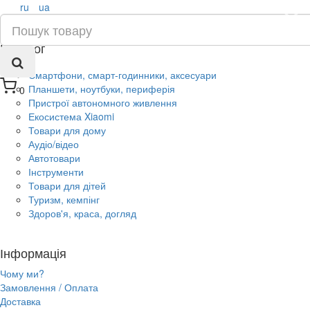
ru
ua
×
Каталог
Смартфони, смарт-годинники, аксесуари
Планшети, ноутбуки, периферія
0
Пристрої автономного живлення
Екосистема Xiaomi
Товари для дому
Аудіо/відео
Автотовари
Інструменти
Товари для дітей
Туризм, кемпінг
Здоров'я, краса, догляд
Інформація
Чому ми?
Замовлення / Оплата
Доставка