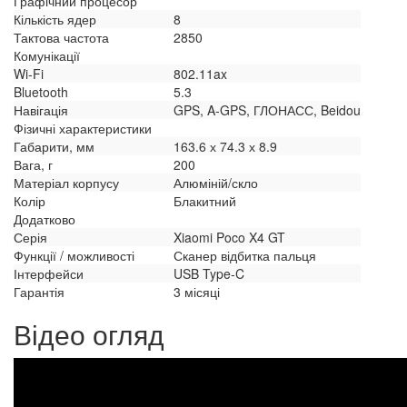
Графічний процесор
Кількість ядер
8
Тактова частота
2850
Комунікації
Wi-Fi
802.11ax
Bluetooth
5.3
Навігація
GPS, A-GPS, ГЛОНАСС, Beidou
Фізичні характеристики
Габарити, мм
163.6 х 74.3 х 8.9
Вага, г
200
Матеріал корпусу
Алюміній/скло
Колір
Блакитний
Додатково
Серія
Xiaomi Poco X4 GT
Функції / можливості
Сканер відбитка пальця
Інтерфейси
USB Type-C
Гарантія
3 місяці
Відео огляд