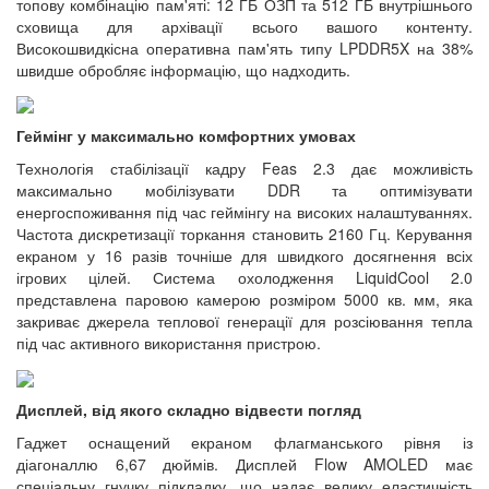
топову комбінацію пам'яті: 12 ГБ ОЗП та 512 ГБ внутрішнього
сховища для архівації всього вашого контенту.
Високошвидкісна оперативна пам'ять типу LPDDR5X на 38%
швидше обробляє інформацію, що надходить.
Геймінг у максимально комфортних умовах
Технологія стабілізації кадру Feas 2.3 дає можливість
максимально мобілізувати DDR та оптимізувати
енергоспоживання під час геймінгу на високих налаштуваннях.
Частота дискретизації торкання становить 2160 Гц. Керування
екраном у 16 разів точніше для швидкого досягнення всіх
ігрових цілей. Система охолодження LiquidCool 2.0
представлена паровою камерою розміром 5000 кв. мм, яка
закриває джерела теплової генерації для розсіювання тепла
під час активного використання пристрою.
Дисплей, від якого складно відвести погляд
Гаджет оснащений екраном флагманського рівня із
діагоналлю 6,67 дюймів. Дисплей Flow AMOLED має
спеціальну гнучку підкладку, що надає велику еластичність