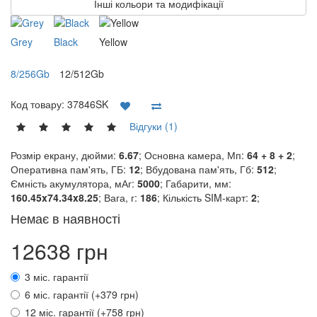
Інші кольори та модифікації
Grey
Black
Yellow
8/256Gb
12/512Gb
Код товару:
37846SK
Відгуки (1)
Розмір екрану, дюйми:
6.67
; Основна камера, Мп:
64 + 8 + 2
;
Оперативна пам'ять, ГБ:
12
; Вбудована пам'ять, Гб:
512
;
Ємність акумулятора, мАг:
5000
; Габарити, мм:
160.45x74.34x8.25
; Вага, г:
186
; Кількість SIM-карт:
2
;
Немає в наявності
12638 грн
3 міс. гарантії
6 міс. гарантії (+379 грн)
12 міс. гарантії (+758 грн)