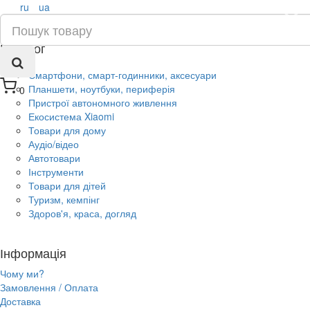
ru
ua
×
Каталог
Смартфони, смарт-годинники, аксесуари
Планшети, ноутбуки, периферія
0
Пристрої автономного живлення
Екосистема Xiaomi
Товари для дому
Аудіо/відео
Автотовари
Інструменти
Товари для дітей
Туризм, кемпінг
Здоров'я, краса, догляд
Інформація
Чому ми?
Замовлення / Оплата
Доставка