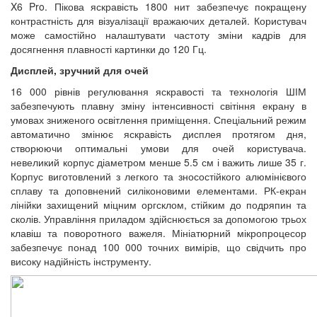
X6 Pro. Пікова яскравість 1800 нит забезпечує покращену
контрастність для візуалізації вражаючих деталей. Користувач
може самостійно налаштувати частоту зміни кадрів для
досягнення плавності картинки до 120 Гц.
Дисплей, зручний для очей
16 000 рівнів регулювання яскравості та технологія ШІМ
забезпечують плавну зміну інтенсивності світіння екрану в
умовах зниженого освітлення приміщення. Спеціальний режим
автоматично змінює яскравість дисплея протягом дня,
створюючи оптимальні умови для очей користувача.
невеликий корпус діаметром менше 5.5 см і важить лише 35 г.
Корпус виготовлений з легкого та зносостійкого алюмінієвого
сплаву та доповнений силіконовими елементами. РК-екран
лінійки захищений міцним оргсклом, стійким до подряпин та
сколів. Управління приладом здійснюється за допомогою трьох
клавіш та поворотного важеля. Мініатюрний мікропроцесор
забезпечує понад 100 000 точних вимірів, що свідчить про
високу надійність інструменту.