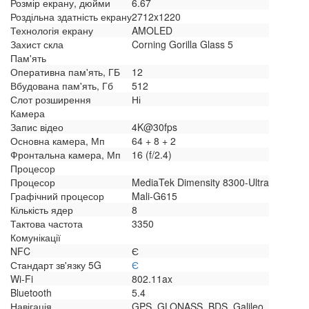
Розмір екрану, дюйми
6.67
Роздільна здатність екрану
2712x1220
Технологія екрану
AMOLED
Захист скла
Corning Gorilla Glass 5
Пам'ять
Оперативна пам'ять, ГБ
12
Вбудована пам'ять, Гб
512
Слот розширення
Ні
Камера
Запис відео
4K@30fps
Основна камера, Мп
64 + 8 + 2
Фронтальна камера, Мп
16 (f/2.4)
Процесор
Процесор
MediaTek Dimensity 8300-Ultra
Графічний процесор
Mali-G615
Кількість ядер
8
Тактова частота
3350
Комунікації
NFC
Є
Стандарт зв'язку 5G
Є
Wi-Fi
802.11ax
Bluetooth
5.4
Навігація
GPS, GLONASS, BDS, Galileo