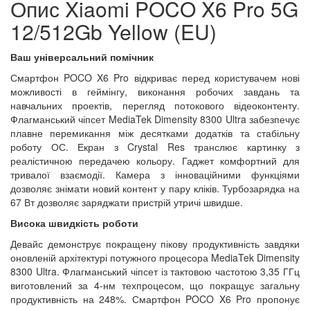
Опис Xiaomi POCO X6 Pro 5G
12/512Gb Yellow (EU)
Ваш універсальний помічник
Смартфон POCO X6 Pro відкриває перед користувачем нові
можливості в геймінгу, виконання робочих завдань та
навчальних проектів, перегляд потокового відеоконтенту.
Флагманський чіпсет MediaTek Dimensity 8300 Ultra забезпечує
плавне перемикання між десятками додатків та стабільну
роботу ОС. Екран з Crystal Res транслює картинку з
реалістичною передачею кольору. Гаджет комфортний для
тривалої взаємодії. Камера з інноваційними функціями
дозволяє знімати новий контент у пару кліків. Турбозарядка на
67 Вт дозволяє заряджати пристрій утричі швидше.
Висока швидкість роботи
Девайс демонструє покращену пікову продуктивність завдяки
оновленій архітектурі потужного процесора MediaTek Dimensity
8300 Ultra. Флагманський чіпсет із тактовою частотою 3,35 ГГц
виготовлений за 4-нм техпроцесом, що покращує загальну
продуктивність на 248%. Смартфон POCO X6 Pro пропонує