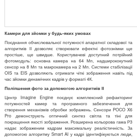
Камери для зйомки у будь-яких умовах
Поєднання обчислювальної потужності апаратної складової та
алгоритмів ІІ дозволяє створювати ефектні фотознімки ще
простіше, ще швидше. Користувачеві доступний потрійний
фотомодуль: основна камера на 64 Мп, надширококутний
сенсор на 8 Мп та макрокамера на 2 Мп. Системи стабілізації
OIS та EIS дозволяють отримати чіткі зображення навіть під
час зйомки динамічних кадрів у форматі 4К.
Поліпшення фото за допомогою алгоритмів ІІ
Центр Imagine Engine поєднує комплексний рефакторинг
потужностей камер та програмного забезпечення для
створення механізмів обробки зображень. Сенсори POCO X6
Pro демонструють оптичний синтез світла та тіні для
покращення якості зображення. Розширена кольорова гама Р3
надає зображеним кадрам максимальну реалістичність. За
допомогою алгоритму Smart AI у кадрі ідентифікуються люди,