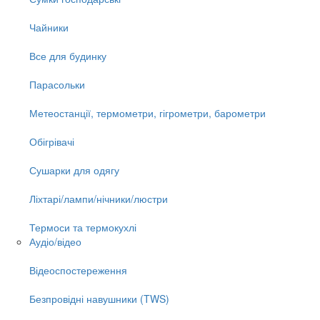
Чайники
Все для будинку
Парасольки
Метеостанції, термометри, гігрометри, барометри
Обігрівачі
Сушарки для одягу
Ліхтарі/лампи/нічники/люстри
Термоси та термокухлі
Аудіо/відео
Відеоспостереження
Безпровідні навушники (TWS)