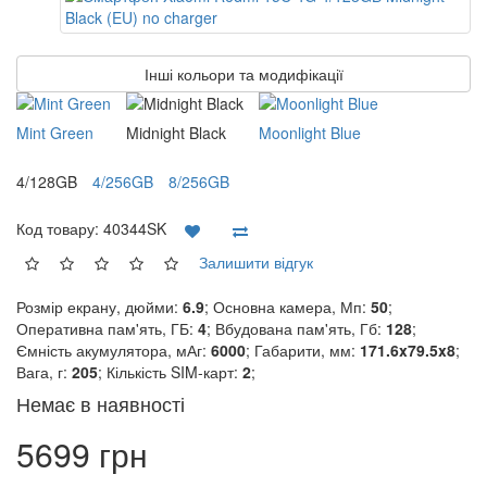
Інші кольори та модифікації
Mint Green
Midnight Black
Moonlight Blue
4/128GB
4/256GB
8/256GB
Код товару:
40344SK
Залишити відгук
Розмір екрану, дюйми:
6.9
; Основна камера, Мп:
50
;
Оперативна пам'ять, ГБ:
4
; Вбудована пам'ять, Гб:
128
;
Ємність акумулятора, мАг:
6000
; Габарити, мм:
171.6x79.5x8
;
Вага, г:
205
; Кількість SIM-карт:
2
;
Немає в наявності
5699 грн