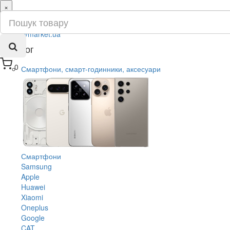
×
ru
ua
Каталог
0
Смартфони, смарт-годинники, аксесуари
Смартфони
Samsung
Apple
Huawei
Xiaomi
Oneplus
Google
CAT