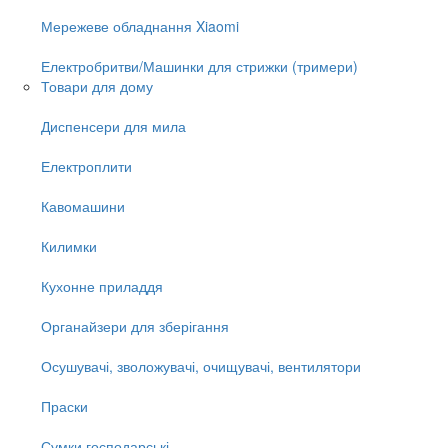
Мережеве обладнання Xiaomi
Електробритви/Машинки для стрижки (тримери)
Товари для дому
Диспенсери для мила
Електроплити
Кавомашини
Килимки
Кухонне приладдя
Органайзери для зберігання
Осушувачі, зволожувачі, очищувачі, вентилятори
Праски
Сумки господарські