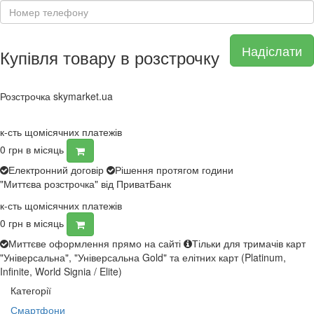
Надіслати
Купівля товару в розстрочку
Розстрочка skymarket.ua
к-сть щомісячних платежів
0
грн в місяць
Електронний договір
Рішення протягом години
"Миттєва розстрочка" від ПриватБанк
к-сть щомісячних платежів
0
грн в місяць
Миттєве оформлення прямо на сайті
Тільки для тримачів карт
"Універсальна", "Універсальна Gold" та елітних карт (Platinum,
Infinite, World Signia / Elite)
Категорії
Смартфони