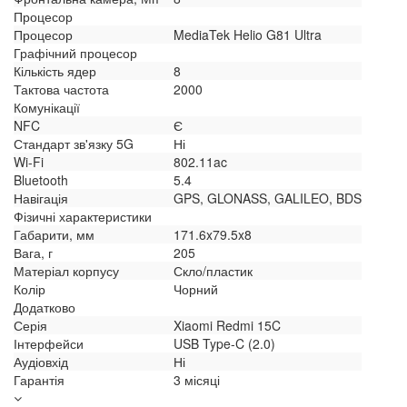
Процесор
Процесор
MediaTek Helio G81 Ultra
Графічний процесор
Кількість ядер
8
Тактова частота
2000
Комунікації
NFC
Є
Стандарт зв'язку 5G
Ні
Wi-Fi
802.11ac
Bluetooth
5.4
Навігація
GPS, GLONASS, GALILEO, BDS
Фізичні характеристики
Габарити, мм
171.6x79.5x8
Вага, г
205
Матеріал корпусу
Скло/пластик
Колір
Чорний
Додатково
Серія
Xiaomi Redmi 15C
Інтерфейси
USB Type-C (2.0)
Аудіовхід
Ні
Гарантія
3 місяці