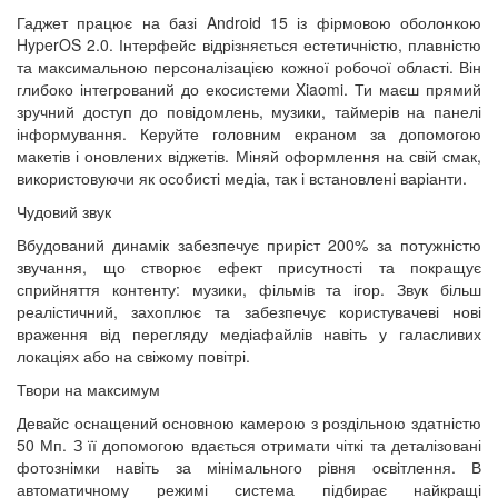
Гаджет працює на базі Android 15 із фірмовою оболонкою
HyperOS 2.0. Інтерфейс відрізняється естетичністю, плавністю
та максимальною персоналізацією кожної робочої області. Він
глибоко інтегрований до екосистеми Xiaomi. Ти маєш прямий
зручний доступ до повідомлень, музики, таймерів на панелі
інформування. Керуйте головним екраном за допомогою
макетів і оновлених віджетів. Міняй оформлення на свій смак,
використовуючи як особисті медіа, так і встановлені варіанти.
Чудовий звук
Вбудований динамік забезпечує приріст 200% за потужністю
звучання, що створює ефект присутності та покращує
сприйняття контенту: музики, фільмів та ігор. Звук більш
реалістичний, захоплює та забезпечує користувачеві нові
враження від перегляду медіафайлів навіть у галасливих
локаціях або на свіжому повітрі.
Твори на максимум
Девайс оснащений основною камерою з роздільною здатністю
50 Мп. З її допомогою вдається отримати чіткі та деталізовані
фотознімки навіть за мінімального рівня освітлення. В
автоматичному режимі система підбирає найкращі