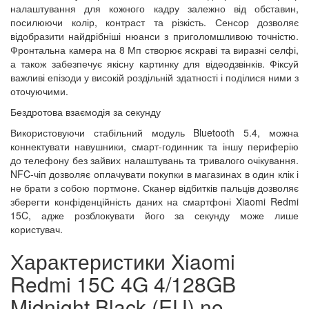
налаштування для кожного кадру залежно від обставин,
посилюючи колір, контраст та різкість. Сенсор дозволяє
відобразити найдрібніші нюанси з приголомшливою точністю.
Фронтальна камера на 8 Мп створює яскраві та виразні селфі,
а також забезпечує якісну картинку для відеодзвінків. Фіксуй
важливі епізоди у високій роздільній здатності і поділися ними з
оточуючими.
Бездротова взаємодія за секунду
Використовуючи стабільний модуль Bluetooth 5.4, можна
коннектувати навушники, смарт-годинник та іншу периферію
до телефону без зайвих налаштувань та тривалого очікування.
NFC-чіп дозволяє оплачувати покупки в магазинах в один клік і
не брати з собою портмоне. Сканер відбитків пальців дозволяє
зберегти конфіденційність даних на смартфоні Xiaomi Redmi
15C, адже розблокувати його за секунду може лише
користувач.
Характеристики Xiaomi
Redmi 15C 4G 4/128GB
Midnight Black (EU) no