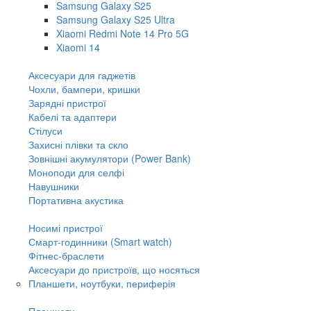
Samsung Galaxy S25
Samsung Galaxy S25 Ultra
Xiaomi Redmi Note 14 Pro 5G
Xiaomi 14
Аксесуари для гаджетів
Чохли, бампери, кришки
Зарядні пристрої
Кабелі та адаптери
Стілуси
Захисні плівки та скло
Зовнішні акумулятори (Power Bank)
Моноподи для селфі
Навушники
Портативна акустика
Носимі пристрої
Смарт-годинники (Smart watch)
Фітнес-браслети
Аксесуари до пристроїв, що носяться
Планшети, ноутбуки, периферія
Планшети