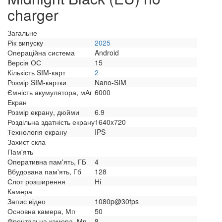
charger
Загальне
Рік випуску
2025
Операційна система
Android
Версія ОС
15
Кількість SIM-карт
2
Розмір SIM-картки
Nano-SIM
Ємність акумулятора, мАг
6000
Екран
Розмір екрану, дюйми
6.9
Роздільна здатність екрану
1640x720
Технологія екрану
IPS
Захист скла
Пам'ять
Оперативна пам'ять, ГБ
4
Вбудована пам'ять, Гб
128
Слот розширення
Ні
Камера
Запис відео
1080p@30fps
Основна камера, Мп
50
Фронтальна камера, Мп
8