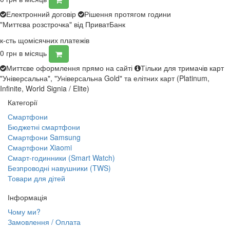
Електронний договір
Рішення протягом години
"Миттєва розстрочка" від ПриватБанк
к-сть щомісячних платежів
0
грн в місяць
Миттєве оформлення прямо на сайті
Тільки для тримачів карт
"Універсальна", "Універсальна Gold" та елітних карт (Platinum,
Infinite, World Signia / Elite)
Категорії
Смартфони
Бюджетні смартфони
Смартфони Samsung
Смартфони Xiaomi
Смарт-годинники (Smart Watch)
Безпроводні навушники (TWS)
Товари для дітей
Інформація
Чому ми?
Замовлення / Оплата