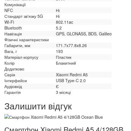
Комунікації
NFC
Ні
Стандарт зв'язку 5G
Ні
Wi-Fi
802.11ac
Bluetooth
5.2
Навігація
GPS, GLONASS, BDS, Galileo
Фізичні характеристики
Габарити, мм
171.7x77.8x8.26
Вага, г
193
Матеріал корпусу
Пластик
Колір
Блакитний
Додатково
Серія
Xiaomi Redmi A5
Інтерфейси
USB Type-C 2.0
Аудіовхід
Є
Гарантія
3 місяці
Залишити відгук
Смартфон Xiaomi Redmi A5 4/128GB