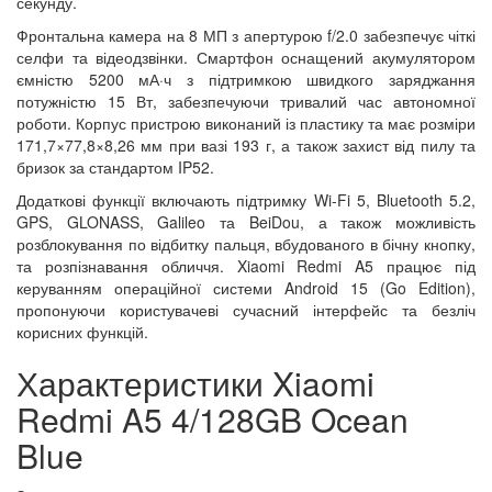
секунду.
Фронтальна камера на 8 МП з апертурою f/2.0 забезпечує чіткі
селфи та відеодзвінки. Смартфон оснащений акумулятором
ємністю 5200 мА·ч з підтримкою швидкого заряджання
потужністю 15 Вт, забезпечуючи тривалий час автономної
роботи. Корпус пристрою виконаний із пластику та має розміри
171,7×77,8×8,26 мм при вазі 193 г, а також захист від пилу та
бризок за стандартом IP52.
Додаткові функції включають підтримку Wi-Fi 5, Bluetooth 5.2,
GPS, GLONASS, Galileo та BeiDou, а також можливість
розблокування по відбитку пальця, вбудованого в бічну кнопку,
та розпізнавання обличчя. Xiaomi Redmi A5 працює під
керуванням операційної системи Android 15 (Go Edition),
пропонуючи користувачеві сучасний інтерфейс та безліч
корисних функцій.
Характеристики Xiaomi
Redmi A5 4/128GB Ocean
Blue