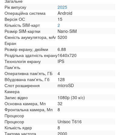
Загальне
Рік випуску
2025
Операційна система
Android
Версія ОС
15
Кількість SIM-карт
2
Розмір SIM-картки
Nano-SIM
Ємність акумулятора, мАг
5200
Екран
Розмір екрану, дюйми
6.88
Роздільна здатність екрану
1640x720
Технологія екрану
IPS
Пам'ять
Оперативна пам'ять, ГБ
4
Вбудована пам'ять, Гб
128
Слот розширення
microSD
Камера
Запис відео
1080p (30 к/с)
Основна камера, Мп
32
Фронтальна камера, Мп
8
Процесор
Процесор
Unisoc T616
Кількість ядер
8
Тактова частота
2000