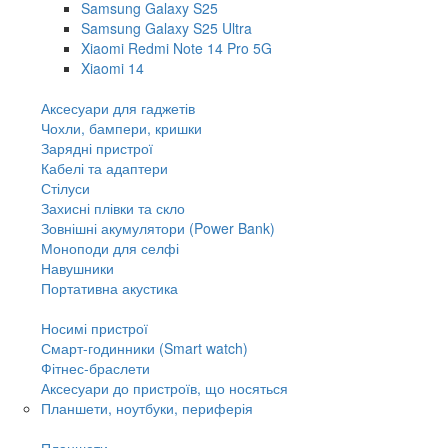
Samsung Galaxy S25
Samsung Galaxy S25 Ultra
Xiaomi Redmi Note 14 Pro 5G
Xiaomi 14
Аксесуари для гаджетів
Чохли, бампери, кришки
Зарядні пристрої
Кабелі та адаптери
Стілуси
Захисні плівки та скло
Зовнішні акумулятори (Power Bank)
Моноподи для селфі
Навушники
Портативна акустика
Носимі пристрої
Смарт-годинники (Smart watch)
Фітнес-браслети
Аксесуари до пристроїв, що носяться
Планшети, ноутбуки, периферія
Планшети