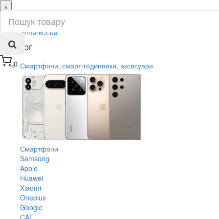
×
ru
ua
Каталог
0
Смартфони, смарт-годинники, аксесуари
Смартфони
Samsung
Apple
Huawei
Xiaomi
Oneplus
Google
CAT