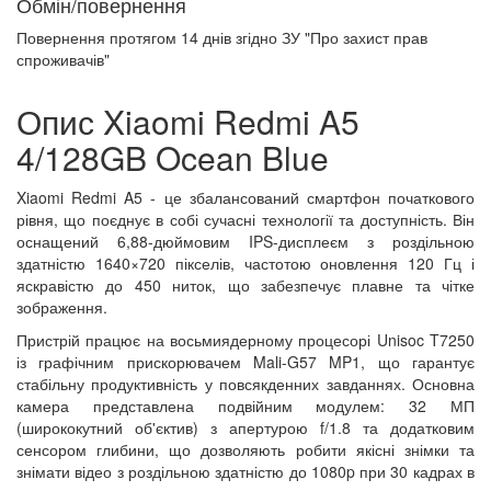
Обмін/повернення
Повернення протягом
14 днів
згідно ЗУ "Про захист прав
спроживачів"
Опис Xiaomi Redmi A5
4/128GB Ocean Blue
Xiaomi Redmi A5 - це збалансований смартфон початкового
рівня, що поєднує в собі сучасні технології та доступність. Він
оснащений 6,88-дюймовим IPS-дисплеєм з роздільною
здатністю 1640×720 пікселів, частотою оновлення 120 Гц і
яскравістю до 450 ниток, що забезпечує плавне та чітке
зображення.
Пристрій працює на восьмиядерному процесорі Unisoc T7250
із графічним прискорювачем Mali-G57 MP1, що гарантує
стабільну продуктивність у повсякденних завданнях. Основна
камера представлена ​​подвійним модулем: 32 МП
(ширококутний об'єктив) з апертурою f/1.8 та додатковим
сенсором глибини, що дозволяють робити якісні знімки та
знімати відео з роздільною здатністю до 1080p при 30 кадрах в