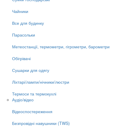
Чайники
Все для будинку
Парасольки
Метеостанції, термометри, гігрометри, барометри
Обігрівачі
Сушарки для одягу
Ліхтарі/лампи/нічники/люстри
Термоси та термокухлі
Аудіо/відео
Відеоспостереження
Безпровідні навушники (TWS)