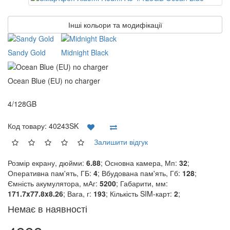
Інші кольори та модифікації
Sandy Gold
Midnight Black
Ocean Blue (EU) no charger
4/128GB
Код товару:
40243SK
Залишити відгук
Розмір екрану, дюйми:
6.88
; Основна камера, Мп:
32
;
Оперативна пам'ять, ГБ:
4
; Вбудована пам'ять, Гб:
128
;
Ємність акумулятора, мАг:
5200
; Габарити, мм:
171.7x77.8x8.26
; Вага, г:
193
; Кількість SIM-карт:
2
;
Немає в наявності