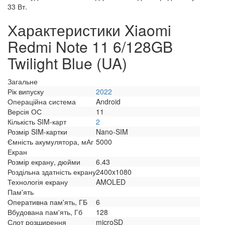
33 Вт.
Характеристики Xiaomi
Redmi Note 11 6/128GB
Twilight Blue (UA)
Загальне
Рік випуску
2022
Операційна система
Android
Версія ОС
11
Кількість SIM-карт
2
Розмір SIM-картки
Nano-SIM
Ємність акумулятора, мАг
5000
Екран
Розмір екрану, дюйми
6.43
Роздільна здатність екрану
2400x1080
Технологія екрану
AMOLED
Пам'ять
Оперативна пам'ять, ГБ
6
Вбудована пам'ять, Гб
128
Слот розширення
microSD