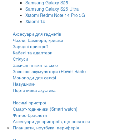
Samsung Galaxy S25
Samsung Galaxy S25 Ultra
Xiaomi Redmi Note 14 Pro 5G
Xiaomi 14
Аксесуари для гаджетів
Чохли, бампери, кришки
Зарядні пристрої
Кабелі та адаптери
Стілуси
Захисні плівки та скло
Зовнішні акумулятори (Power Bank)
Моноподи для селфі
Навушники
Портативна акустика
Носимі пристрої
Смарт-годинники (Smart watch)
Фітнес-браслети
Аксесуари до пристроїв, що носяться
Планшети, ноутбуки, периферія
Планшети