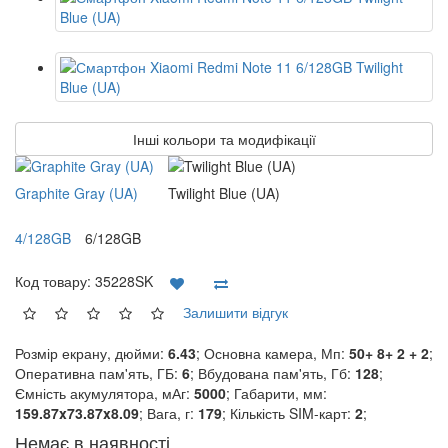
Інші кольори та модифікації
Graphite Gray (UA)
Twilight Blue (UA)
4/128GB
6/128GB
Код товару:
35228SK
Залишити відгук
Розмір екрану, дюйми:
6.43
; Основна камера, Мп:
50+ 8+ 2 + 2
;
Оперативна пам'ять, ГБ:
6
; Вбудована пам'ять, Гб:
128
;
Ємність акумулятора, мАг:
5000
; Габарити, мм:
159.87x73.87x8.09
; Вага, г:
179
; Кількість SIM-карт:
2
;
Немає в наявності