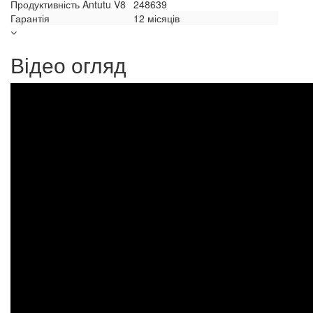
Продуктивність Antutu V8
248639
Гарантія
12 місяців
Відео огляд