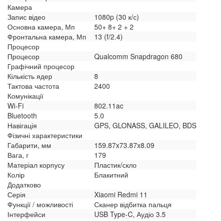
Камера
Запис відео
1080p (30 к/с)
Основна камера, Мп
50+ 8+ 2 + 2
Фронтальна камера, Мп
13 (f/2.4)
Процесор
Процесор
Qualcomm Snapdragon 680
Графічний процесор
Кількість ядер
8
Тактова частота
2400
Комунікації
Wi-Fi
802.11ac
Bluetooth
5.0
Навігація
GPS, GLONASS, GALILEO, BDS
Фізичні характеристики
Габарити, мм
159.87x73.87x8.09
Вага, г
179
Матеріал корпусу
Пластик/скло
Колір
Блакитний
Додатково
Серія
Xiaomi Redmi 11
Функції / можливості
Сканер відбитка пальця
Інтерфейси
USB Type-C, Аудіо 3.5