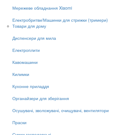
Мережеве обладнання Xiaomi
Електробритви/Машинки для стрижки (тримери)
Товари для дому
Диспенсери для мила
Електроплити
Кавомашини
Килимки
Кухонне приладдя
Органайзери для зберігання
Осушувачі, зволожувачі, очищувачі, вентилятори
Праски
Сумки господарські