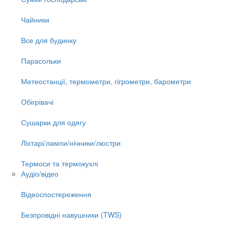
Чайники
Все для будинку
Парасольки
Метеостанції, термометри, гігрометри, барометри
Обігрівачі
Сушарки для одягу
Ліхтарі/лампи/нічники/люстри
Термоси та термокухлі
Аудіо/відео
Відеоспостереження
Безпровідні навушники (TWS)