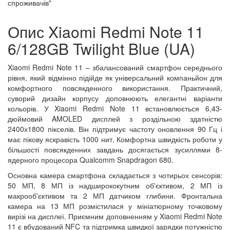
спроживачів"
Опис Xiaomi Redmi Note 11
6/128GB Twilight Blue (UA)
Xiaomi Redmi Note 11 – збалансований смартфон середнього
рівня, який відмінно підійде як універсальний компаньйон для
комфортного повсякденного використання. Практичний,
суворий дизайн корпусу доповнюють елегантні варіанти
кольорів. У Xiaomi Redmi Note 11 встановлюється 6,43-
дюймовий AMOLED дисплей з роздільною здатністю
2400х1800 пікселів. Він підтримує частоту оновлення 90 Гц і
має пікову яскравість 1000 нит. Комфортна швидкість роботи у
більшості повсякденних завдань досягається зусиллями 8-
ядерного процесора Qualcomm Snapdragon 680.
Основна камера смартфона складається з чотирьох сенсорів:
50 МП, 8 МП із надширококутним об'єктивом, 2 МП із
макрооб'єктивом та 2 МП датчиком глибини. Фронтальна
камера на 13 МП розмістилася у мініатюрному точковому
вирізі на дисплеї. Приємним доповненням у Xiaomi Redmi Note
11 є вбудований NFC та підтримка швидкої зарядки потужністю