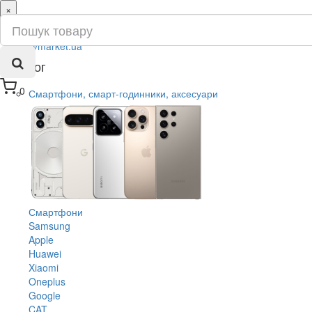
×
ru
ua
Каталог
0
Смартфони, смарт-годинники, аксесуари
Смартфони
Samsung
Apple
Huawei
Xiaomi
Oneplus
Google
CAT