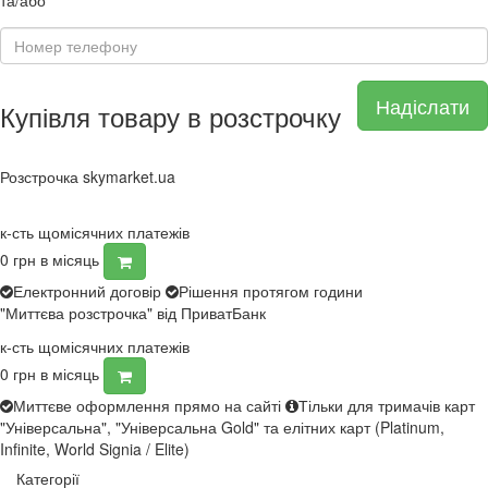
та/або
Надіслати
Купівля товару в розстрочку
Розстрочка skymarket.ua
к-сть щомісячних платежів
0
грн в місяць
Електронний договір
Рішення протягом години
"Миттєва розстрочка" від ПриватБанк
к-сть щомісячних платежів
0
грн в місяць
Миттєве оформлення прямо на сайті
Тільки для тримачів карт
"Універсальна", "Універсальна Gold" та елітних карт (Platinum,
Infinite, World Signia / Elite)
Категорії