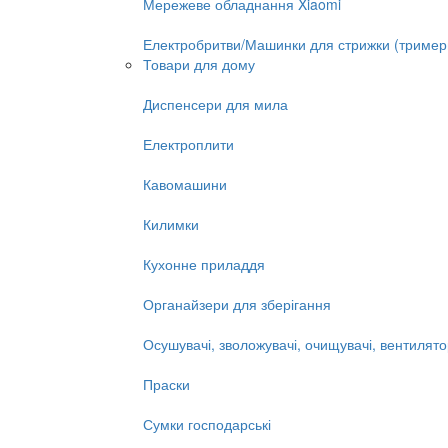
Мережеве обладнання Xiaomi
Електробритви/Машинки для стрижки (тример
Товари для дому
Диспенсери для мила
Електроплити
Кавомашини
Килимки
Кухонне приладдя
Органайзери для зберігання
Осушувачі, зволожувачі, очищувачі, вентилят
Праски
Сумки господарські