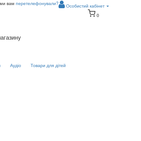
 ми вам
перетелефонували?
Особистий кабінет
0
магазину
и
Аудіо
Товари для дітей