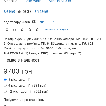
Star Blue
Polar White
Atlantic Blue 5G
6/64GB
6/128GB
8/128GB
Код товару:
35297SK
Залишити відгук
Розмір екрану, дюйми:
6.67
; Основна камера, Мп:
108+ 8 + 2 +
2
; Оперативна пам'ять, ГБ:
6
; Вбудована пам'ять, Гб:
128
;
Ємність акумулятора, мАг:
5000
; Габарити, мм:
164.2x76.1x8.1
; Вага, г:
202
; Кількість SIM-карт:
2
;
Немає в наявності
9703 грн
3 міс. гарантії
6 міс. гарантії (+291 грн)
12 міс. гарантії (+582 грн)
Повідомити про наявність