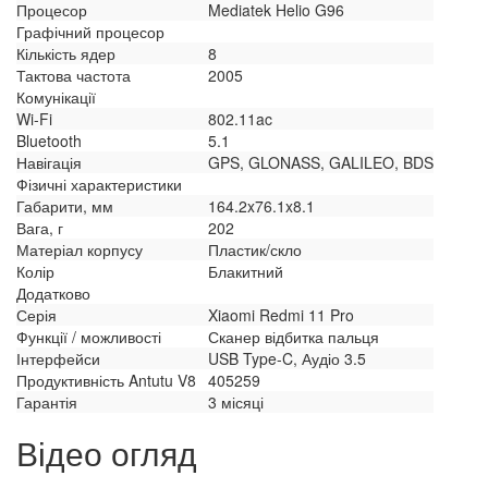
Процесор
Mediatek Helio G96
Графічний процесор
Кількість ядер
8
Тактова частота
2005
Комунікації
Wi-Fi
802.11ac
Bluetooth
5.1
Навігація
GPS, GLONASS, GALILEO, BDS
Фізичні характеристики
Габарити, мм
164.2x76.1x8.1
Вага, г
202
Матеріал корпусу
Пластик/скло
Колір
Блакитний
Додатково
Серія
Xiaomi Redmi 11 Pro
Функції / можливості
Сканер відбитка пальця
Інтерфейси
USB Type-C, Аудіо 3.5
Продуктивність Antutu V8
405259
Гарантія
3 місяці
Відео огляд