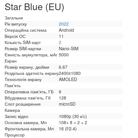
Star Blue (EU)
Загальне
Рік випуску
2022
Операційна система
Android
Версія ОС
11
Кількість SIM-карт
2
Розмір SIM-картки
Nano-SIM
Ємність акумулятора, мАг
5000
Екран
Розмір екрану, дюйми
6.67
Роздільна здатність екрану
2400x1080
Технологія екрану
AMOLED
Пам'ять
Оперативна пам'ять, ГБ
6
Вбудована пам'ять, Гб
128
Слот розширення
microSD
Камера
Запис відео
1080p (30 к/с)
Основна камера, Мп
108+ 8 + 2 + 2
Фронтальна камера, Мп
16 (f/2.4)
Процесор