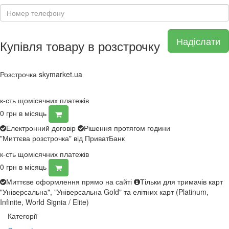
Надіслати
Купівля товару в розстрочку
Розстрочка skymarket.ua
к-сть щомісячних платежів
0
грн в місяць
Електронний договір
Рішення протягом години
"Миттєва розстрочка" від ПриватБанк
к-сть щомісячних платежів
0
грн в місяць
Миттєве оформлення прямо на сайті
Тільки для тримачів карт
"Універсальна", "Універсальна Gold" та елітних карт (Platinum,
Infinite, World Signia / Elite)
Категорії