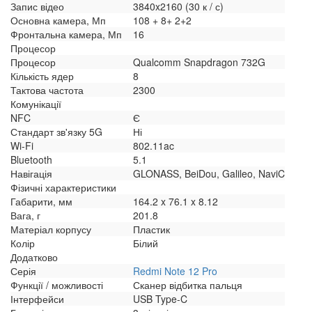
Запис відео
3840x2160 (30 к / с)
Основна камера, Мп
108 + 8+ 2+2
Фронтальна камера, Мп
16
Процесор
Процесор
Qualcomm Snapdragon 732G
Кількість ядер
8
Тактова частота
2300
Комунікації
NFC
Є
Стандарт зв'язку 5G
Ні
Wi-Fi
802.11ac
Bluetooth
5.1
Навігація
GLONASS, BeiDou, Galileo, NaviC
Фізичні характеристики
Габарити, мм
164.2 x 76.1 x 8.12
Вага, г
201.8
Матеріал корпусу
Пластик
Колір
Білий
Додатково
Серія
Redmi Note 12 Pro
Функції / можливості
Сканер відбитка пальця
Інтерфейси
USB Type-C