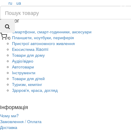
ru
ua
×
Каталог
Смартфони, смарт-годинники, аксесуари
Планшети, ноутбуки, периферія
0
Пристрої автономного живлення
Екосистема Xiaomi
Товари для дому
Аудіо/відео
Автотовари
Інструменти
Товари для дітей
Туризм, кемпінг
Здоров'я, краса, догляд
Інформація
Чому ми?
Замовлення / Оплата
Доставка