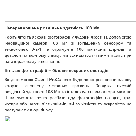
Неперевершена роздільна здатність 108 Мп
Робіть чіткі та яскраві фотографії у чудовій якості за допомогою
інноваційної камери 108 Мп зі збільшеним сенсором та
технологією 9-в-1 та отримуйте 108 мільйонів штрихів та
деталей на кожному знімку, які залишаться чіткими навіть при
багаторазовому збільшенні.
Більше фотографій – більше яскравих спогадів
За допомогою Xiaomi ProCut вам буде легко розповісти власну
історію, сповнену яскравих вражень. Завдяки високій
роздільній здатності 108 Мп та інтелектуальним алгоритмам на
ІІ ви зможете легко розбити оду фотографію на два, три,
чотири або навіть п'ять знімків, які за чіткістю та яскравістю не
поступаються оригіналу.