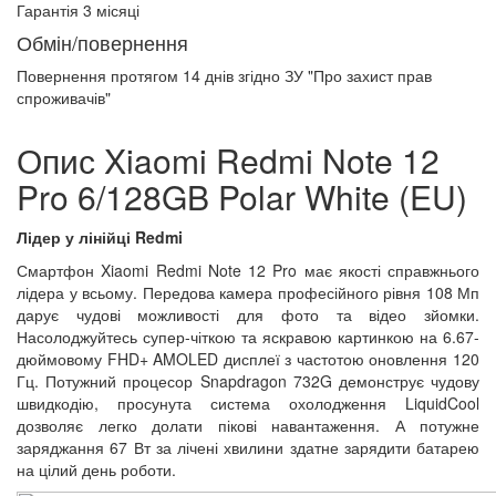
Гарантія 3 місяці
Обмін/повернення
Повернення протягом
14 днів
згідно ЗУ "Про захист прав
спроживачів"
Опис Xiaomi Redmi Note 12
Pro 6/128GB Polar White (EU)
Лідер у лінійці Redmi
Смартфон Xiaomi Redmi Note 12 Pro має якості справжнього
лідера у всьому. Передова камера професійного рівня 108 Мп
дарує чудові можливості для фото та відео зйомки.
Насолоджуйтесь супер-чіткою та яскравою картинкою на 6.67-
дюймовому FHD+ AMOLED дисплеї з частотою оновлення 120
Гц. Потужний процесор Snapdragon 732G демонструє чудову
швидкодію, просунута система охолодження LiquidCool
дозволяє легко долати пікові навантаження. А потужне
заряджання 67 Вт за лічені хвилини здатне зарядити батарею
на цілий день роботи.