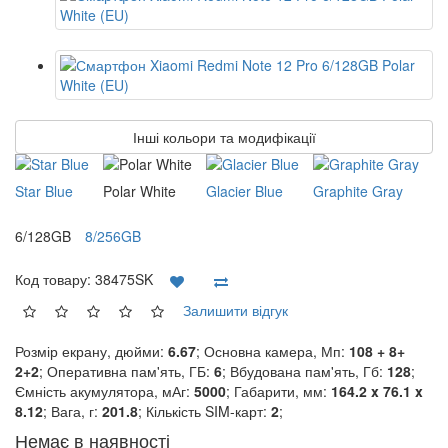
Інші кольори та модифікації
Star Blue
Polar White
Glacier Blue
Graphite Gray
6/128GB
8/256GB
Код товару:
38475SK
Залишити відгук
Розмір екрану, дюйми:
6.67
; Основна камера, Мп:
108 + 8+
2+2
; Оперативна пам'ять, ГБ:
6
; Вбудована пам'ять, Гб:
128
;
Ємність акумулятора, мАг:
5000
; Габарити, мм:
164.2 x 76.1 x
8.12
; Вага, г:
201.8
; Кількість SIM-карт:
2
;
Немає в наявності