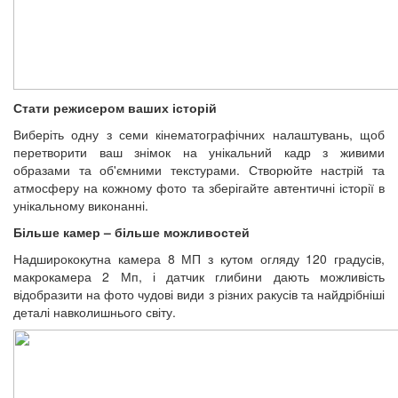
Стати режисером ваших історій
Виберіть одну з семи кінематографічних налаштувань, щоб
перетворити ваш знімок на унікальний кадр з живими
образами та об'ємними текстурами. Створюйте настрій та
атмосферу на кожному фото та зберігайте автентичні історії в
унікальному виконанні.
Більше камер – більше можливостей
Надширококутна камера 8 МП з кутом огляду 120 градусів,
макрокамера 2 Мп, і датчик глибини дають можливість
відобразити на фото чудові види з різних ракусів та найдрібніші
деталі навколишнього світу.