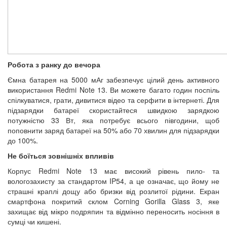
Робота з ранку до вечора
Ємна батарея на 5000 мАг забезпечує цілий день активного
використання Redmi Note 13. Ви можете багато годин поспіль
спілкуватися, грати, дивитися відео та серфити в інтернеті. Для
підзарядки батареї скористайтеся швидкою зарядкою
потужністю 33 Вт, яка потребує всього півгодини, щоб
поповнити заряд батареї на 50% або 70 хвилин для підзарядки
до 100%.
Не боїться зовнішніх впливів
Корпус Redmi Note 13 має високий рівень пило- та
вологозахисту за стандартом IP54, а це означає, що йому не
страшні краплі дощу або бризки від розлитої рідини. Екран
смартфона покритий склом Corning Gorilla Glass 3, яке
захищає від мікро подряпин та відмінно переносить носіння в
сумці чи кишені.