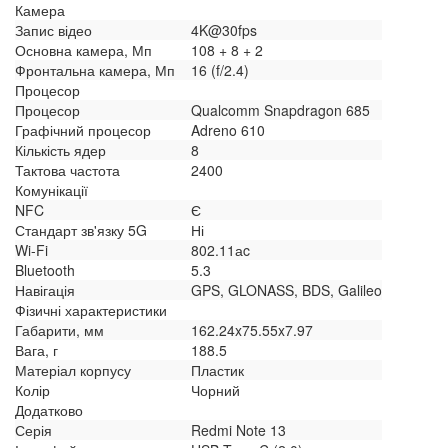
Камера
Запис відео
4K@30fps
Основна камера, Мп
108 + 8 + 2
Фронтальна камера, Мп
16 (f/2.4)
Процесор
Процесор
Qualcomm Snapdragon 685
Графічний процесор
Adreno 610
Кількість ядер
8
Тактова частота
2400
Комунікації
NFC
Є
Стандарт зв'язку 5G
Ні
Wi-Fi
802.11аc
Bluetooth
5.3
Навігація
GPS, GLONASS, BDS, Galileo
Фізичні характеристики
Габарити, мм
162.24x75.55x7.97
Вага, г
188.5
Матеріал корпусу
Пластик
Колір
Чорний
Додатково
Серія
Redmi Note 13