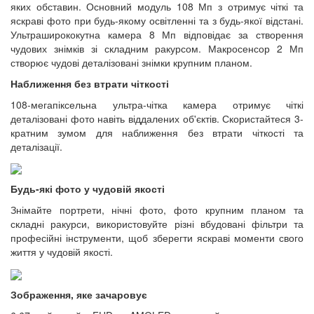
яких обставин. Основний модуль 108 Мп з отримує чіткі та
яскраві фото при будь-якому освітленні та з будь-якої відстані.
Ультраширококутна камера 8 Мп відповідає за створення
чудових знімків зі складним ракурсом. Макросенсор 2 Мп
створює чудові деталізовані знімки крупним планом.
Наближення без втрати чіткості
108-мегапіксельна ультра-чітка камера отримує чіткі
деталізовані фото навіть віддалених об'єктів. Скористайтеся 3-
кратним зумом для наближення без втрати чіткості та
деталізації.
Будь-які фото у чудовій якості
Знімайте портрети, нічні фото, фото крупним планом та
складні ракурси, використовуйте різні вбудовані фільтри та
професійні інструменти, щоб зберегти яскраві моменти свого
життя у чудовій якості.
Зображення, яке зачаровує