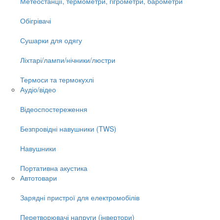
Метеостанції, термометри, гігрометри, барометри
Обігрівачі
Сушарки для одягу
Ліхтарі/лампи/нічники/люстри
Термоси та термокухлі
Аудіо/відео
Відеоспостереження
Безпровідні навушники (TWS)
Навушники
Портативна акустика
Автотовари
Зарядні пристрої для електромобілів
Перетворювачі напруги (інвертори)