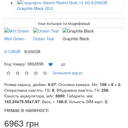
Інші кольори та модифікації
Mint Green
Ocean Teal
Graphite Black
6/128GB
8/256GB
Код товару:
38028SK
Залишити відгук
Розмір екрану, дюйми:
6.67
; Основна камера, Мп:
108 + 8 + 2
;
Оперативна пам'ять, ГБ:
8
; Вбудована пам'ять, Гб:
256
;
Ємність акумулятора, мАг:
5000
; Габарити, мм:
162.24x75.55x7.97
; Вага, г:
188.5
; Кількість SIM-карт:
2
;
Немає в наявності
6963 грн