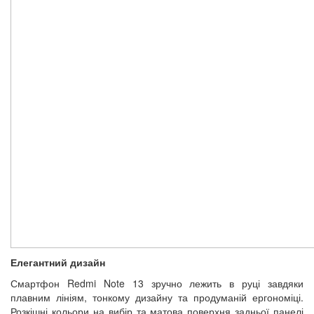
Елегантний дизайн
Смартфон Redmi Note 13 зручно лежить в руці завдяки
плавним лініям, тонкому дизайну та продуманій ергономіці.
Розкішні кольори на вибір та матова поверхня задньої панелі