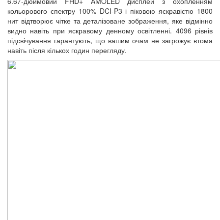
6.67-дюймовий FHD+ AMOLED дисплей з охопленням
кольорового спектру 100% DCI-P3 і піковою яскравістю 1800
нит відтворює чітке та деталізоване зображення, яке відмінно
видно навіть при яскравому денному освітленні. 4096 рівнів
підсвічування гарантують, що вашим очам не загрожує втома
навіть після кількох годин перегляду.