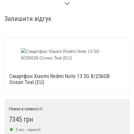
Розмір SIM-картки
Nano-SIM
Залишити відгук
Ємність акумулятора,
5000
мАг
Екран
Розмір екрану, дюйми
6.67
Роздільна здатність
2400x1080
Смартфон Xiaomi Redmi Note 13 5G 8/256GB
екрану
Ocean Teal (EU)
Технологія екрану
AMOLED
Захист скла
Corning Gorilla Glass 5
Немає в наявності
Пам'ять
7345 грн
Оперативна пам'ять, ГБ
3 міс. гарантії
8