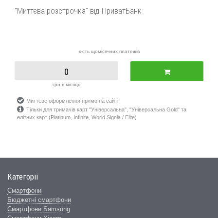
"Миттєва розстрочка" від ПриватБанк
к-сть щомісячних платежів
0
грн в місяць
Миттєве оформлення прямо на сайті
Тільки для тримачів карт "Універсальна", "Універсальна Gold" та
елітних карт (Platinum, Infinite, World Signia / Elite)
Категорії
Смартфони
Бюджетні смартфони
Смартфони Samsung