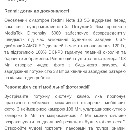
Redmi: дотик до досконалості
Оновлений смартфон Redmi Note 13 5G відкриває перед
вам світ супер-можливостей. Потужний 6нм процесор
MediaTek Dimensity 6080 забезпечує безпрецедентну
швидкість під час виконання будь-яких завдань. 6.67-
дюймовий AMOLED дисплей із частотою оновлення 120 Гц
та підтримкою 100% DCI-P3 гарантує плавний скролінг та
барвисте зображення. Революційна ультра-чітка камера 108
Мп створює чудові фото з будь-якого ракурсу. А
заряджання потужністю 33 Вт за хвилини заряджає батарею
на кілька годин роботи.
Революція у світі мобільної фотографії
Зустрічайте потужну систему камер, яка пропонує
практично необмежені можливості створення мобільних
фото. З неймовірною камерою 108 Мп, ультраширококутною
камерою 8 Мп та макрокамерою 2 Мп можна сміливо
розраховувати на ідеальний результат будь-якої фотосесії.
Створюйте чудові портрети, панорамні та групові знімки,