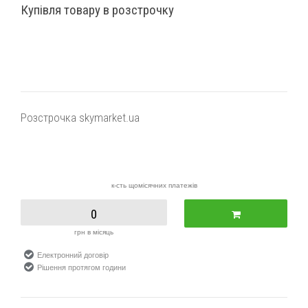
Купівля товару в розстрочку
Розстрочка skymarket.ua
к-сть щомісячних платежів
0
грн в місяць
Електронний договір
Рішення протягом години