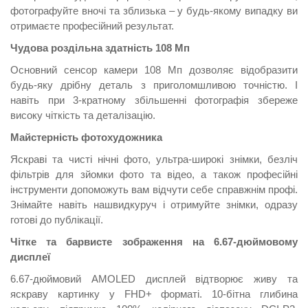
фотографуйте вночі та зблизька – у будь-якому випадку ви
отримаєте професійний результат.
Чудова роздільна здатність 108 Мп
Основний сенсор камери 108 Мп дозволяє відобразити
будь-яку дрібну деталь з приголомшливою точністю. І
навіть при 3-кратному збільшенні фотографія збереже
високу чіткість та деталізацію.
Майстерність фотохудожника
Яскраві та чисті нічні фото, ультра-широкі знімки, безліч
фільтрів для зйомки фото та відео, а також професійні
інструменти допоможуть вам відчути себе справжнім профі.
Знімайте навіть нашвидкуруч і отримуйте знімки, одразу
готові до публікації.
Чітке та барвисте зображення на 6.67-дюймовому
дисплеї
6.67-дюймовий AMOLED дисплей відтворює живу та
яскраву картинку у FHD+ форматі. 10-бітна глибина