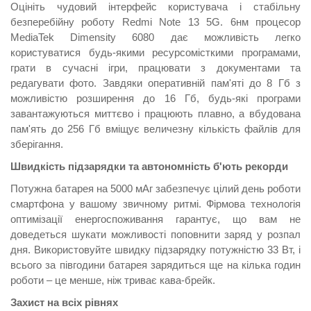
Оцініть чудовий інтерфейс користувача і стабільну
безперебійну роботу Redmi Note 13 5G. 6нм процесор
MediaTek Dimensity 6080 дає можливість легко
користуватися будь-якими ресурсомісткими програмами,
грати в сучасні ігри, працювати з документами та
редагувати фото. Завдяки оперативній пам'яті до 8 Гб з
можливістю розширення до 16 Гб, будь-які програми
завантажуються миттєво і працюють плавно, а вбудована
пам'ять до 256 Гб вміщує величезну кількість файлів для
зберігання.
Швидкість підзарядки та автономність б'ють рекорди
Потужна батарея на 5000 мАг забезпечує цілий день роботи
смартфона у вашому звичному ритмі. Фірмова технологія
оптимізації енергоспоживання гарантує, що вам не
доведеться шукати можливості поповнити заряд у розпал
дня. Використовуйте швидку підзарядку потужністю 33 Вт, і
всього за півгодини батарея зарядиться ще на кілька годин
роботи – це менше, ніж триває кава-брейк.
Захист на всіх рівнях