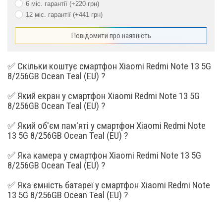
6 міс. гарантії (+220 грн)
Вбудована пам'ять, Гб
12 міс. гарантії (+441 грн)
256
Повідомити про наявність
Слот розширення
Ні
Камера
✅ Скільки коштує смартфон Xiaomi Redmi Note 13 5G
8/256GB Ocean Teal (EU) ?
Запис відео
4K@30fps
✅ Який екран у смартфон Xiaomi Redmi Note 13 5G
8/256GB Ocean Teal (EU) ?
Основна камера, Мп
108 + 8 + 2
✅ Який об'єм пам'яті у смартфон Xiaomi Redmi Note
Фронтальна камера, Мп
16 (f/2.4)
13 5G 8/256GB Ocean Teal (EU) ?
Процесор
✅ Яка камера у смартфон Xiaomi Redmi Note 13 5G
8/256GB Ocean Teal (EU) ?
Процесор
MediaTek Dimensity 6080
✅ Яка ємність батареї у смартфон Xiaomi Redmi Note
13 5G 8/256GB Ocean Teal (EU) ?
Графічний процесор
Mali-G57
Кількість ядер
8