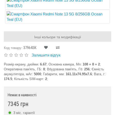
Інші кольори та модифікації
37964SK
Код товару:
Залишити відгук
Розмір екрану, дюйми:
6.67
; Основна камера, Мп:
108 + 8 + 2
;
Оперативна пам'ять, ГБ:
8
; Вбудована пам'ять, Гб:
256
; Ємність
акумулятора, мАг:
5000
; Габарити, мм:
161.11x74.95x7.6
; Вага, г:
174.5
; Кількість SIM-карт:
2
;
Немає в наявності
7345 грн
3 міс. гарантії