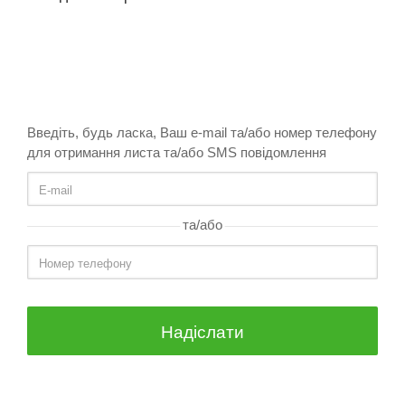
Вага, г
174.5
Матеріал корпусу
Пластик
Колір
Синій
Введіть, будь ласка, Ваш e-mail та/або номер телефону
Додатково
для отримання листа та/або SMS повідомлення
Серія
Redmi Note 13 5G
Інтерфейси
USB Type-C (2.0)
та/або
Аудіовхід
Є
Продуктивність Antutu
448036
V10
Надіслати
Гарантія
3 місяці