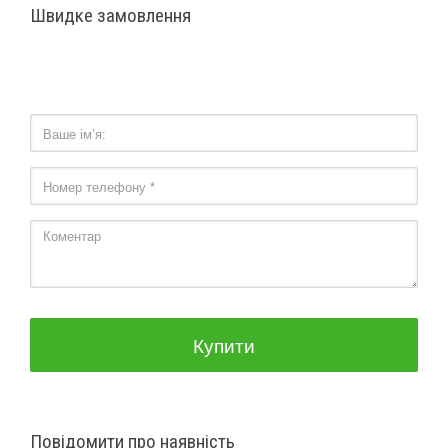
Швидке замовлення
Тактова частота
2400
Комунікації
NFC
Є
Стандарт зв'язку 5G
Є
Wi-Fi
802.11аc
Bluetooth
5.3
GPS, GLONASS, BDS,
Навігація
Galileo
Купити
Фізичні характеристики
Габарити, мм
161.11x74.95x7.6
Повідомити про наявність