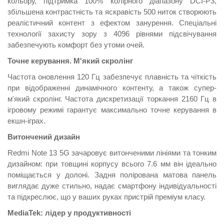
кольору, підтримка 100% колірного діапазону DCI-P3,
збільшена контрастність та яскравість 500 ниток створюють
реалістичний контент з ефектом занурення. Спеціальні
технології захисту зору з 4096 рівнями підсвічування
забезпечують комфорт без утоми очей.
Точне керування. М'який скролінг
Частота оновлення 120 Гц забезпечує плавність та чіткість
при відображенні динамічного контенту, а також супер-
м'який скролінг. Частота дискретизації торкання 2160 Гц в
ігровому режимі гарантує максимально точне керування в
екшн-іграх.
Витончений дизайн
Redmi Note 13 5G зачаровує витонченими лініями та тонким
дизайном: при товщині корпусу всього 7.6 мм він ідеально
поміщається у долоні. Задня полірована матова панель
виглядає дуже стильно, надає смартфону індивідуальності
та підкреслює, що у ваших руках пристрій преміум класу.
MediaTek: лідер у продуктивності