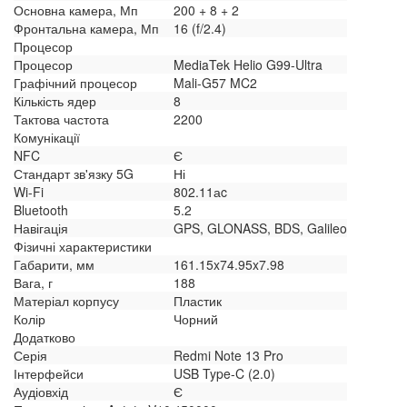
Основна камера, Мп
200 + 8 + 2
Фронтальна камера, Мп
16 (f/2.4)
Процесор
Процесор
MediaTek Helio G99-Ultra
Графічний процесор
Mali-G57 MC2
Кількість ядер
8
Тактова частота
2200
Комунікації
NFC
Є
Стандарт зв'язку 5G
Ні
Wi-Fi
802.11аc
Bluetooth
5.2
Навігація
GPS, GLONASS, BDS, Galileo
Фізичні характеристики
Габарити, мм
161.15x74.95x7.98
Вага, г
188
Матеріал корпусу
Пластик
Колір
Чорний
Додатково
Серія
Redmi Note 13 Pro
Інтерфейси
USB Type-C (2.0)
Аудіовхід
Є