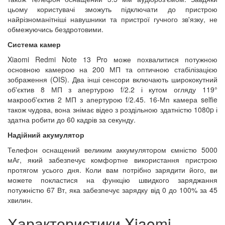
цьому користувачі зможуть підключати до пристрою
найрізноманітніші навушники та пристрої гучного зв'язку, не
обмежуючись бездротовими.
Система камер
Xiaomi Redmi Note 13 Pro може похвалитися потужною
основною камерою на 200 МП та оптичною стабілізацією
зображення (OIS). Два інші сенсори включають ширококутний
об'єктив 8 МП з апертурою f/2.2 і кутом огляду 119°
макрооб'єктив 2 МП з апертурою f/2.45. 16-Мп камера selfie
також чудова, вона знімає відео з роздільною здатністю 1080p і
здатна робити до 60 кадрів за секунду.
Надійний акумулятор
Телефон оснащений великим аккумулятором ємністю 5000
мАг, який забезпечує комфортне використання пристрою
протягом усього дня. Коли вам потрібно зарядити його, ви
можете покластися на функцію швидкого заряджання
потужністю 67 Вт, яка забезпечує зарядку від 0 до 100% за 45
хвилин.
Характеристики Xiaomi