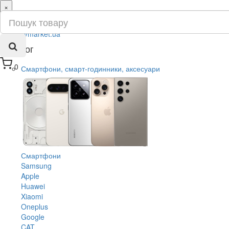
×
ru
ua
Каталог
0
Смартфони, смарт-годинники, аксесуари
Смартфони
Samsung
Apple
Huawei
Xiaomi
Oneplus
Google
CAT