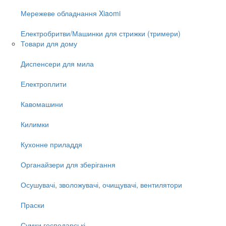
Мережеве обладнання Xiaomi
Електробритви/Машинки для стрижки (тримери)
Товари для дому
Диспенсери для мила
Електроплити
Кавомашини
Килимки
Кухонне приладдя
Органайзери для зберігання
Осушувачі, зволожувачі, очищувачі, вентилятори
Праски
Сумки господарські