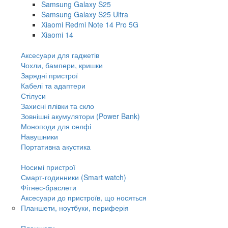
Samsung Galaxy S25
Samsung Galaxy S25 Ultra
Xiaomi Redmi Note 14 Pro 5G
Xiaomi 14
Аксесуари для гаджетів
Чохли, бампери, кришки
Зарядні пристрої
Кабелі та адаптери
Стілуси
Захисні плівки та скло
Зовнішні акумулятори (Power Bank)
Моноподи для селфі
Навушники
Портативна акустика
Носимі пристрої
Смарт-годинники (Smart watch)
Фітнес-браслети
Аксесуари до пристроїв, що носяться
Планшети, ноутбуки, периферія
Планшети