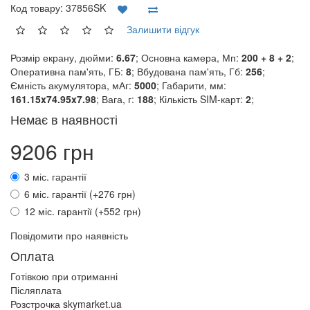
Код товару:
37856SK
Залишити відгук
Розмір екрану, дюйми:
6.67
; Основна камера, Мп:
200 + 8 + 2
;
Оперативна пам'ять, ГБ:
8
; Вбудована пам'ять, Гб:
256
;
Ємність акумулятора, мАг:
5000
; Габарити, мм:
161.15x74.95x7.98
; Вага, г:
188
; Кількість SIM-карт:
2
;
Немає в наявності
9206 грн
3 міс. гарантії
6 міс. гарантії (+276 грн)
12 міс. гарантії (+552 грн)
Повідомити про наявність
Оплата
Готівкою при отриманні
Післяплата
Розстрочка skymarket.ua