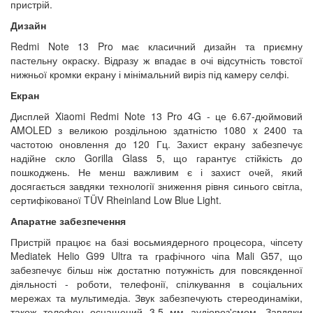
пристрій.
Дизайн
Redmi Note 13 Pro має класичний дизайн та приємну
пастельну окраску. Відразу ж впадає в очі відсутність товстої
нижньої кромки екрану і мінімальний виріз під камеру селфі.
Екран
Дисплей Xiaomi Redmi Note 13 Pro 4G - це 6.67-дюймовий
AMOLED з великою роздільною здатністю 1080 x 2400 та
частотою оновлення до 120 Гц. Захист екрану забезпечує
надійне скло Gorilla Glass 5, що гарантує стійкість до
пошкоджень. Не менш важливим є і захист очей, який
досягається завдяки технології зниження рівня синього світла,
сертифікованої TÜV Rheinland Low Blue Light.
Апаратне забезпечення
Пристрій працює на базі восьмиядерного процесора, чіпсету
Mediatek Helio G99 Ultra та графічного чіпа Mali G57, що
забезпечує більш ніж достатню потужність для повсякденної
діяльності - роботи, телефонії, спілкування в соціальних
мережах та мультимедіа. Звук забезпечують стереодинаміки,
також телефон оснащений 3.5 мм аудіороз'ємом. Завдяки