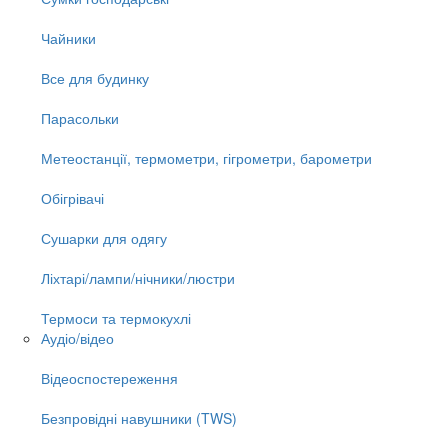
Чайники
Все для будинку
Парасольки
Метеостанції, термометри, гігрометри, барометри
Обігрівачі
Сушарки для одягу
Ліхтарі/лампи/нічники/люстри
Термоси та термокухлі
Аудіо/відео
Відеоспостереження
Безпровідні навушники (TWS)