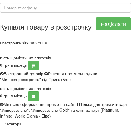
Надіслати
Купівля товару в розстрочку
Розстрочка skymarket.ua
к-сть щомісячних платежів
0
грн в місяць
Електронний договір
Рішення протягом години
"Миттєва розстрочка" від ПриватБанк
к-сть щомісячних платежів
0
грн в місяць
Миттєве оформлення прямо на сайті
Тільки для тримачів карт
"Універсальна", "Універсальна Gold" та елітних карт (Platinum,
Infinite, World Signia / Elite)
Категорії