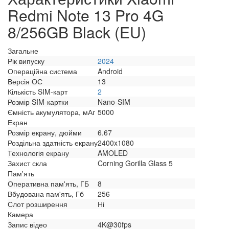
Redmi Note 13 Pro 4G
8/256GB Black (EU)
Загальне
Рік випуску
2024
Операційна система
Android
Версія ОС
13
Кількість SIM-карт
2
Розмір SIM-картки
Nano-SIM
Ємність акумулятора, мАг
5000
Екран
Розмір екрану, дюйми
6.67
Роздільна здатність екрану
2400x1080
Технологія екрану
AMOLED
Захист скла
Corning Gorilla Glass 5
Пам'ять
Оперативна пам'ять, ГБ
8
Вбудована пам'ять, Гб
256
Слот розширення
Ні
Камера
Запис відео
4K@30fps