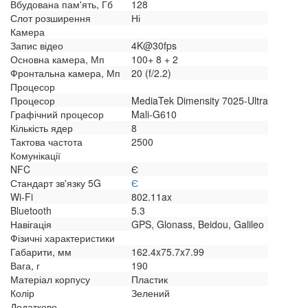
Вбудована пам'ять, Гб
128
Слот розширення
Ні
Камера
Запис відео
4K@30fps
Основна камера, Мп
100+ 8 + 2
Фронтальна камера, Мп
20 (f/2.2)
Процесор
Процесор
MediaTek Dimensity 7025-Ultra
Графічний процесор
Mali-G610
Кількість ядер
8
Тактова частота
2500
Комунікації
NFC
Є
Стандарт зв'язку 5G
Є
Wi-Fi
802.11ax
Bluetooth
5.3
Навігація
GPS, Glonass, Beidou, Galileo
Фізичні характеристики
Габарити, мм
162.4x75.7x7.99
Вага, г
190
Матеріал корпусу
Пластик
Колір
Зелений
Додатково