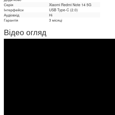
Серія
Xiaomi Redmi Note 14 5G
Інтерфейси
USB Type-C (2.0)
Аудіовхід
Ні
Гарантія
3 місяці
Відео огляд