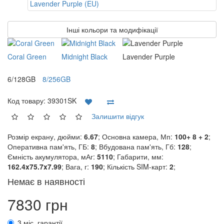
Інші кольори та модифікації
Coral Green
Midnight Black
Lavender Purple
6/128GB
8/256GB
Код товару:
39301SK
Залишити відгук
Розмір екрану, дюйми:
6.67
; Основна камера, Мп:
100+ 8 + 2
;
Оперативна пам'ять, ГБ:
8
; Вбудована пам'ять, Гб:
128
;
Ємність акумулятора, мАг:
5110
; Габарити, мм:
162.4x75.7x7.99
; Вага, г:
190
; Кількість SIM-карт:
2
;
Немає в наявності
7830 грн
3 міс. гарантії