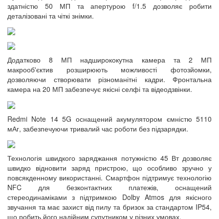
здатністю 50 МП та апертурою f/1.5 дозволяє робити
деталізовані та чіткі знімки.
Додатково 8 МП надширококутна камера та 2 МП
макрооб'єктив розширюють можливості фотозйомки,
дозволяючи створювати різноманітні кадри. Фронтальна
камера на 20 МП забезпечує якісні селфі та відеодзвінки.
Redmi Note 14 5G оснащений акумулятором ємністю 5110
мАг, забезпечуючи тривалий час роботи без підзарядки.
Технологія швидкого заряджання потужністю 45 Вт дозволяє
швидко відновити заряд пристрою, що особливо зручно у
повсякденному використанні. Смартфон підтримує технологію
NFC для безконтактних платежів, оснащений
стереодинаміками з підтримкою Dolby Atmos для якісного
звучання та має захист від пилу та бризок за стандартом IP54,
що робить його надійним супутником у різних умовах.