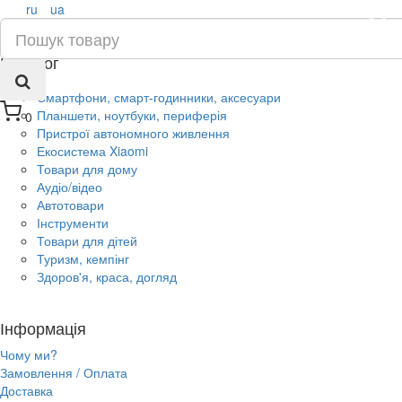
ru
ua
×
Каталог
Смартфони, смарт-годинники, аксесуари
Планшети, ноутбуки, периферія
0
Пристрої автономного живлення
Екосистема Xiaomi
Товари для дому
Аудіо/відео
Автотовари
Інструменти
Товари для дітей
Туризм, кемпінг
Здоров'я, краса, догляд
Інформація
Чому ми?
Замовлення / Оплата
Доставка