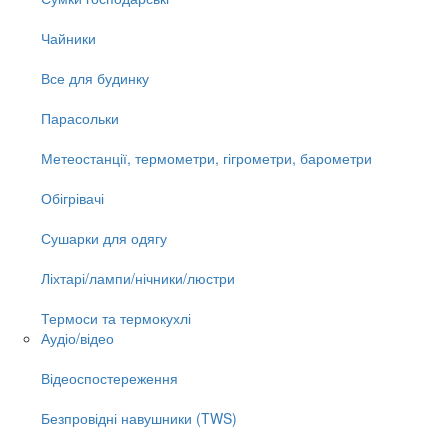
Чайники
Все для будинку
Парасольки
Метеостанції, термометри, гігрометри, барометри
Обігрівачі
Сушарки для одягу
Ліхтарі/лампи/нічники/люстри
Термоси та термокухлі
Аудіо/відео
Відеоспостереження
Безпровідні навушники (TWS)