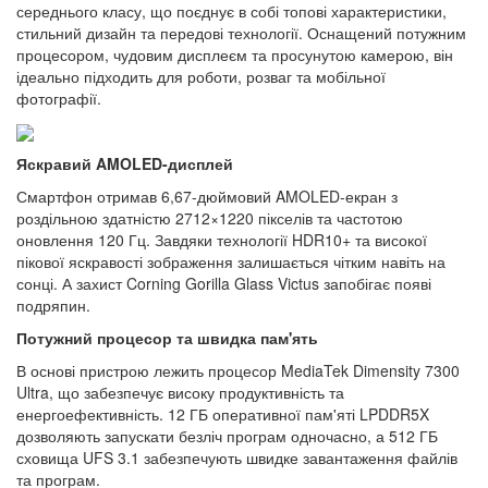
середнього класу, що поєднує в собі топові характеристики,
стильний дизайн та передові технології. Оснащений потужним
процесором, чудовим дисплеєм та просунутою камерою, він
ідеально підходить для роботи, розваг та мобільної
фотографії.
Яскравий AMOLED-дисплей
Смартфон отримав 6,67-дюймовий AMOLED-екран з
роздільною здатністю 2712×1220 пікселів та частотою
оновлення 120 Гц. Завдяки технології HDR10+ та високої
пікової яскравості зображення залишається чітким навіть на
сонці. А захист Corning Gorilla Glass Victus запобігає появі
подряпин.
Потужний процесор та швидка пам'ять
В основі пристрою лежить процесор MediaTek Dimensity 7300
Ultra, що забезпечує високу продуктивність та
енергоефективність. 12 ГБ оперативної пам'яті LPDDR5X
дозволяють запускати безліч програм одночасно, а 512 ГБ
сховища UFS 3.1 забезпечують швидке завантаження файлів
та програм.