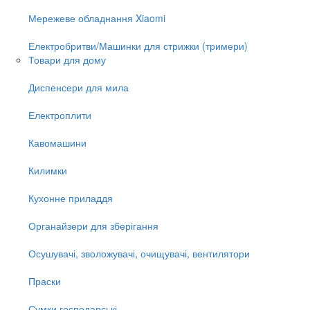
Мережеве обладнання Xiaomi
Електробритви/Машинки для стрижки (тримери)
Товари для дому
Диспенсери для мила
Електроплити
Кавомашини
Килимки
Кухонне приладдя
Органайзери для зберігання
Осушувачі, зволожувачі, очищувачі, вентилятори
Праски
Сумки господарські