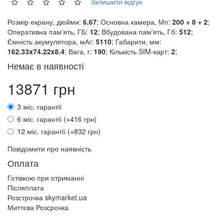
Залишити відгук
Розмір екрану, дюйми:
6.67
; Основна камера, Мп:
200 + 8 + 2
;
Оперативна пам'ять, ГБ:
12
; Вбудована пам'ять, Гб:
512
;
Ємність акумулятора, мАг:
5110
; Габарити, мм:
162.33x74.22x8.4
; Вага, г:
190
; Кількість SIM-карт:
2
;
Немає в наявності
13871 грн
3 міс. гарантії
6 міс. гарантії (+416 грн)
12 міс. гарантії (+832 грн)
Повідомити про наявність
Оплата
Готівкою при отриманні
Післяплата
Розстрочка skymarket.ua
Миттєва Розсрочка