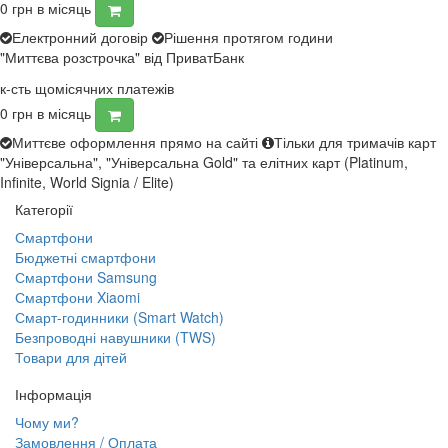
0
грн в місяць
Електронний договір
Рішення протягом години
"Миттєва розстрочка" від ПриватБанк
к-сть щомісячних платежів
0
грн в місяць
Миттєве оформлення прямо на сайті
Тільки для тримачів карт
"Універсальна", "Універсальна Gold" та елітних карт (Platinum,
Infinite, World Signia / Elite)
Категорії
Смартфони
Бюджетні смартфони
Смартфони Samsung
Смартфони Xiaomi
Смарт-годинники (Smart Watch)
Безпроводні навушники (TWS)
Товари для дітей
Інформація
Чому ми?
Замовлення / Оплата