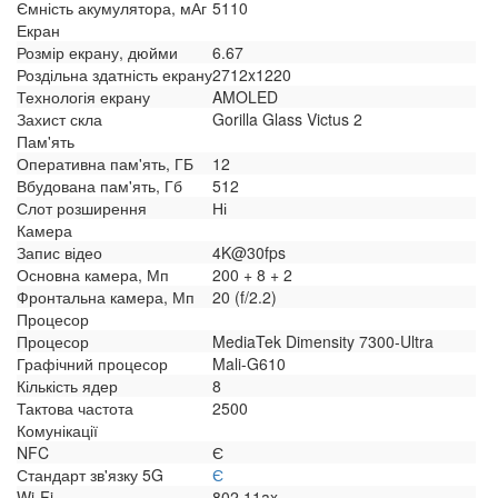
Ємність акумулятора, мАг
5110
Екран
Розмір екрану, дюйми
6.67
Роздільна здатність екрану
2712x1220
Технологія екрану
AMOLED
Захист скла
Gorilla Glass Victus 2
Пам'ять
Оперативна пам'ять, ГБ
12
Вбудована пам'ять, Гб
512
Слот розширення
Ні
Камера
Запис відео
4K@30fps
Основна камера, Мп
200 + 8 + 2
Фронтальна камера, Мп
20 (f/2.2)
Процесор
Процесор
MediaTek Dimensity 7300-Ultra
Графічний процесор
Mali-G610
Кількість ядер
8
Тактова частота
2500
Комунікації
NFC
Є
Стандарт зв'язку 5G
Є
Wi-Fi
802.11ax