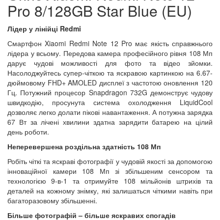
Pro 8/128GB Star Blue (EU)
Лідер у лінійці Redmi
Смартфон Xiaomi Redmi Note 12 Pro має якість справжнього
лідера у всьому. Передова камера професійного рівня 108 Мп
дарує чудові можливості для фото та відео зйомки.
Насолоджуйтесь супер-чіткою та яскравою картинкою на 6.67-
дюймовому FHD+ AMOLED дисплеї з частотою оновлення 120
Гц. Потужний процесор Snapdragon 732G демонструє чудову
швидкодію, просунута система охолодження LiquidCool
дозволяє легко долати пікові навантаження. А потужна зарядка
67 Вт за лічені хвилини здатна зарядити батарею на цілий
день роботи.
Неперевершена роздільна здатність 108 Мп
Робіть чіткі та яскраві фотографії у чудовій якості за допомогою
інноваційної камери 108 Мп зі збільшеним сенсором та
технологією 9-в-1 та отримуйте 108 мільйонів штрихів та
деталей на кожному знімку, які залишаться чіткими навіть при
багаторазовому збільшенні.
Більше фотографій – більше яскравих спогадів