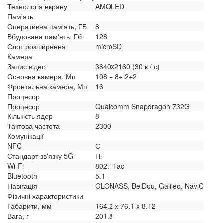
Технологія екрану
AMOLED
Пам'ять
Оперативна пам'ять, ГБ
8
Вбудована пам'ять, Гб
128
Слот розширення
microSD
Камера
Запис відео
3840x2160 (30 к / с)
Основна камера, Мп
108 + 8+ 2+2
Фронтальна камера, Мп
16
Процесор
Процесор
Qualcomm Snapdragon 732G
Кількість ядер
8
Тактова частота
2300
Комунікації
NFC
Є
Стандарт зв'язку 5G
Ні
Wi-Fi
802.11ac
Bluetooth
5.1
Навігація
GLONASS, BeiDou, Galileo, NaviC
Фізичні характеристики
Габарити, мм
164.2 x 76.1 x 8.12
Вага, г
201.8