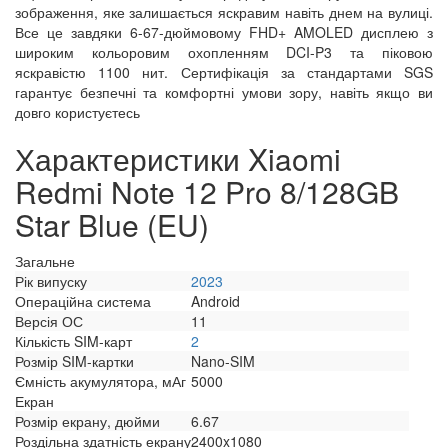
зображення, яке залишається яскравим навіть днем на вулиці.
Все це завдяки 6-67-дюймовому FHD+ AMOLED дисплею з
широким кольоровим охопленням DCI-P3 та піковою
яскравістю 1100 нит. Сертифікація за стандартами SGS
гарантує безпечні та комфортні умови зору, навіть якщо ви
довго користуєтесь
Характеристики Xiaomi
Redmi Note 12 Pro 8/128GB
Star Blue (EU)
Загальне
Рік випуску
2023
Операційна система
Android
Версія ОС
11
Кількість SIM-карт
2
Розмір SIM-картки
Nano-SIM
Ємність акумулятора, мАг
5000
Екран
Розмір екрану, дюйми
6.67
Роздільна здатність екрану
2400x1080