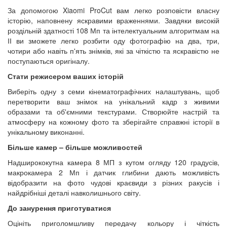
За допомогою Xiaomi ProCut вам легко розповісти власну
історію, наповнену яскравими враженнями. Завдяки високій
роздільній здатності 108 Мп та інтелектуальним алгоритмам на
ІІ ви зможете легко розбити оду фотографію на два, три,
чотири або навіть п'ять знімків, які за чіткістю та яскравістю не
поступаються оригіналу.
Стати режисером ваших історій
Виберіть одну з семи кінематографічних налаштувань, щоб
перетворити ваш знімок на унікальний кадр з живими
образами та об'ємними текстурами. Створюйте настрій та
атмосферу на кожному фото та зберігайте справжні історії в
унікальному виконанні.
Більше камер – більше можливостей
Надширококутна камера 8 МП з кутом огляду 120 градусів,
макрокамера 2 Мп і датчик глибини дають можливість
відобразити на фото чудові краєвиди з різних ракусів і
найдрібніші деталі навколишнього світу.
До занурення приготуватися
Оцініть приголомшливу передачу кольору і чіткість