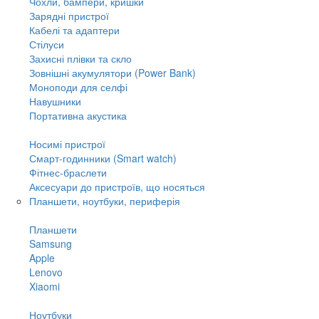
Чохли, бампери, кришки
Зарядні пристрої
Кабелі та адаптери
Стілуси
Захисні плівки та скло
Зовнішні акумулятори (Power Bank)
Моноподи для селфі
Навушники
Портативна акустика
Носимі пристрої
Смарт-годинники (Smart watch)
Фітнес-браслети
Аксесуари до пристроїв, що носяться
Планшети, ноутбуки, периферія
Планшети
Samsung
Apple
Lenovo
Xiaomi
Ноутбуки