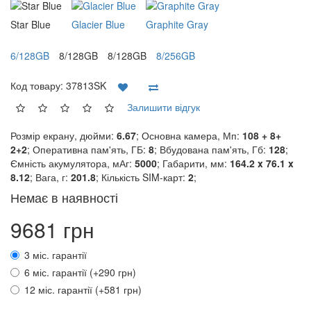
Star Blue
Glacier Blue
Graphite Gray
6/128GB
8/128GB
8/128GB
8/256GB
Код товару:
37813SK
Залишити відгук
Розмір екрану, дюйми:
6.67
; Основна камера, Мп:
108 + 8+
2+2
; Оперативна пам'ять, ГБ:
8
; Вбудована пам'ять, Гб:
128
;
Ємність акумулятора, мАг:
5000
; Габарити, мм:
164.2 x 76.1 x
8.12
; Вага, г:
201.8
; Кількість SIM-карт:
2
;
Немає в наявності
9681 грн
3 міс. гарантії
6 міс. гарантії (+290 грн)
12 міс. гарантії (+581 грн)