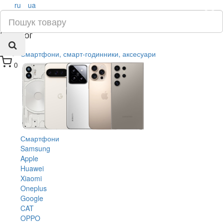
ru
ua
×
Каталог
Смартфони, смарт-годинники, аксесуари
0
Смартфони
Samsung
Apple
Huawei
Xiaomi
Oneplus
Google
CAT
OPPO