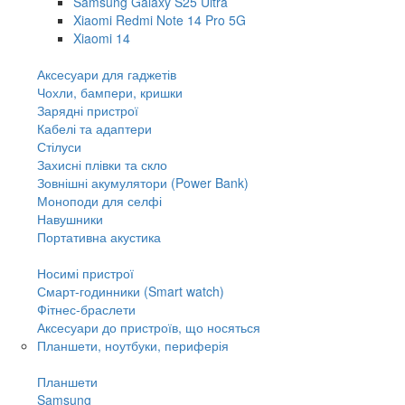
Samsung Galaxy S25 Ultra
Xiaomi Redmi Note 14 Pro 5G
Xiaomi 14
Аксесуари для гаджетів
Чохли, бампери, кришки
Зарядні пристрої
Кабелі та адаптери
Стілуси
Захисні плівки та скло
Зовнішні акумулятори (Power Bank)
Моноподи для селфі
Навушники
Портативна акустика
Носимі пристрої
Смарт-годинники (Smart watch)
Фітнес-браслети
Аксесуари до пристроїв, що носяться
Планшети, ноутбуки, периферія
Планшети
Samsung