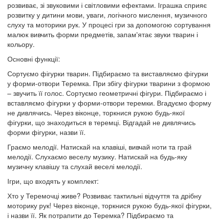
розвиває, зі звуковими і світловими ефектами. Іграшка сприяє
розвитку у дитини мови, уваги, логічного мислення, музичного
слуху та моторики рук. У процесі гри за допомогою сортування
малюк вивчить форми предметів, запам'ятає звуки тварин і
кольору.
Основні функції:
Сортуємо фігурки тварин. Підбираємо та виставляємо фігурки
у форми-отвори Теремка. При збігу фігурки тварини з формою
– звучить її голос. Сортуємо геометричні фігури. Підбираємо і
вставляємо фігурки у форми-отвори теремки. Вгадуємо форму
не дивлячись. Через віконце, торкнися рукою будь-якої
фігурки, що знаходиться в теремці. Відгадай не дивлячись
форми фігурки, назви її.
Граємо мелодії. Натискай на клавіші, вивчай ноти та грай
мелодії. Слухаємо веселу музику. Натискай на будь-яку
музичну клавішу та слухай веселі мелодії.
Ігри, що входять у комплект:
Хто у Теремочці живе? Розвиває тактильні відчуття та дрібну
моторику рук! Через віконце, торкнися рукою будь-якої фігурки,
і назви її. Як потрапити до Теремка? Підбираємо та