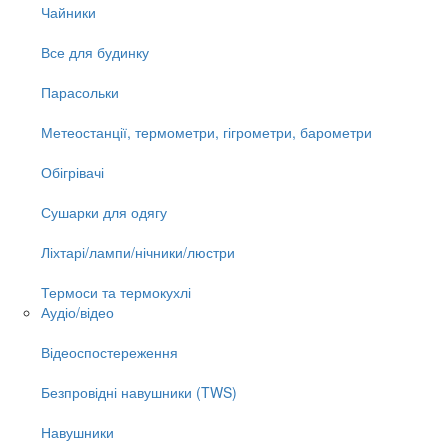
Чайники
Все для будинку
Парасольки
Метеостанції, термометри, гігрометри, барометри
Обігрівачі
Сушарки для одягу
Ліхтарі/лампи/нічники/люстри
Термоси та термокухлі
Аудіо/відео
Відеоспостереження
Безпровідні навушники (TWS)
Навушники