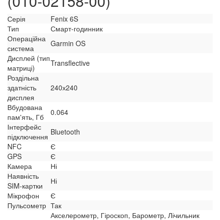
(010-02158-00)
Серія
Fenix 6S
Тип
Смарт-годинник
Операційна
Garmin OS
система
Дисплей (тип
Transflective
матриці)
Роздільна
здатність
240х240
дисплея
Вбудована
0.064
пам'ять, Гб
Інтерфейс
Bluetooth
підключення
NFC
Є
GPS
Є
Камера
Ні
Наявність
Ні
SIM-картки
Мікрофон
Є
Пульсометр
Так
Акселерометр, Гіроскоп, Барометр, Лічильник