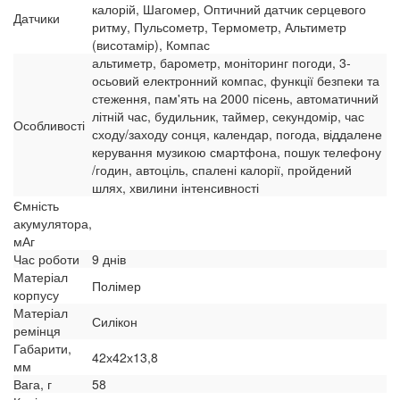
калорій, Шагомер, Оптичний датчик серцевого
Датчики
ритму, Пульсометр, Термометр, Альтиметр
(висотамір), Компас
альтиметр, барометр, моніторинг погоди, 3-
осьовий електронний компас, функції безпеки та
стеження, пам'ять на 2000 пісень, автоматичний
літній час, будильник, таймер, секундомір, час
Особливості
сходу/заходу сонця, календар, погода, віддалене
керування музикою смартфона, пошук телефону
/годин, автоціль, спалені калорії, пройдений
шлях, хвилини інтенсивності
Ємність
акумулятора,
мАг
Час роботи
9 днів
Матеріал
Полімер
корпусу
Матеріал
Силікон
ремінця
Габарити,
42х42х13,8
мм
Вага, г
58