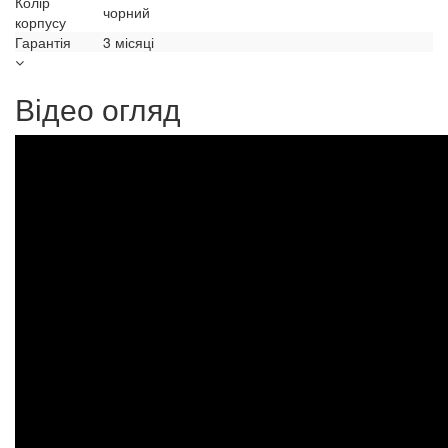
Колір
чорний
корпусу
Гарантія
3 місяці
Відео огляд