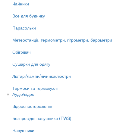
Чайники
Все для будинку
Парасольки
Метеостанції, термометри, гігрометри, барометри
Обігрівачі
Сушарки для одягу
Ліхтарі/лампи/нічники/люстри
Термоси та термокухлі
Аудіо/відео
Відеоспостереження
Безпровідні навушники (TWS)
Навушники