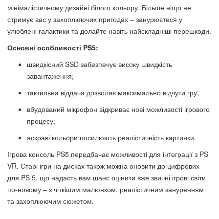
мінімалістичному дизайні білого кольору. Більше ніщо не
стримує вас у захоплюючих пригодах – занурюєтеся у
улюблені галактики та долайте навіть найскладніші перешкоди.
Основні особливості PS5:
швидкісний SSD забезпечує високу швидкість
завантаження;
тактильна віддача дозволяє максимально відчути гру;
вбудований мікрофон відкриває нові можливості ігрового
процесу;
яскраві кольори посилюють реалістичність картинки.
Ігрова консоль PS5 передбачає можливості для інтеграції з PS
VR. Старі ігри на дисках також можна оновити до цифрових
для PS 5, що надасть вам шанс оцінити вже звичні ігрові світи
по-новому – з чіткішим малюнком, реалістичним зануренням
та захоплюючим сюжетом.