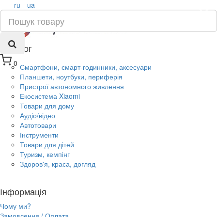
ru
ua
×
Каталог
0
Смартфони, смарт-годинники, аксесуари
Планшети, ноутбуки, периферія
Пристрої автономного живлення
Екосистема Xiaomi
Товари для дому
Аудіо/відео
Автотовари
Інструменти
Товари для дітей
Туризм, кемпінг
Здоров'я, краса, догляд
Інформація
Чому ми?
Замовлення / Оплата