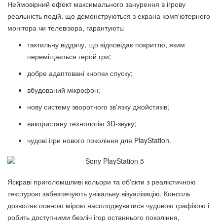
Неймовірний ефект максимального занурення в ігрову
реальність подій, що демонструються з екрана комп'ютерного
монітора чи телевізора, гарантують:
тактильну віддачу, що відповідає покриттю, яким
переміщається герой гри;
добре адаптовані кнопки спуску;
вбудований мікрофон;
нову систему зворотного зв'язку джойстиків;
використану технологію 3D-звуку;
чудові ігри нового покоління для PlayStation.
Яскраві приголомшливі кольори та об'єкти з реалістичною
текстурою забезпечують унікальну візуалізацію. Консоль
дозволяє повною мірою насолоджуватися чудовою графікою і
робить доступними безліч ігор останнього покоління,