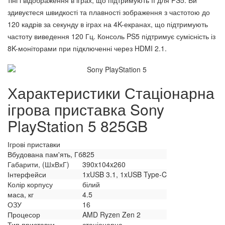
тіні і відображення в іграх, що підтримують її для PS5. Ви
здивуєтеся швидкості та плавності зображення з частотою до
120 кадрів за секунду в іграх на 4K-екранах, що підтримують
частоту виведення 120 Гц. Консоль PS5 підтримує сумісність із
8K-моніторами при підключенні через HDMI 2.1.
Характеристики Стаціонарна
ігрова приставка Sony
PlayStation 5 825GB
Ігрові приставки
Вбудована пам'ять, Гб
825
Габарити, (ШхВхГ)
390x104x260
Інтерфейси
1xUSB 3.1, 1xUSB Type-C
Колір корпусу
білий
маса, кг
4.5
ОЗУ
16
Процесор
AMD Ryzen Zen 2
Тип приставки
стаціонарна