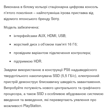
Виконана в білому кольорі стаціонарна цифрова консоль
п'ятого покоління – найпотужніша ігрова приставка від
відомого японського бренду Sony.
Модель забезпечена:
інтерфейсами AUX, HDMI, USB;
жорсткий диск з об'ємом пам'яті 16 Гб;
провідним варіантом підключення контролера;
підтримкою HDR.
Завдяки використанню в конструкції PS5 надшвидкісного
твердотільного накопичувача SSD (5,5 ГБ/с), електронний
пристрій демонструє блискавичну швидкість завантаження.
Випробуйте потужність нового центрального та графічного
процесора, а також SSD з особливою вбудованою системою
введення та виведення, які перевертають уявлення про
можливості PlayStation.