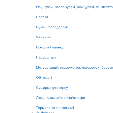
Осушувачі, зволожувачі, очищувачі, вентилят
Праски
Сумки господарські
Чайники
Все для будинку
Парасольки
Метеостанції, термометри, гігрометри, баром
Обігрівачі
Сушарки для одягу
Ліхтарі/лампи/нічники/люстри
Термоси та термокухлі
Аудіо/відео