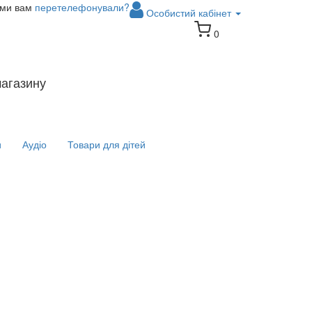
 ми вам
перетелефонували?
Особистий кабінет
0
магазину
и
Аудіо
Товари для дітей