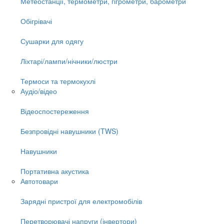
Метеостанції, термометри, гігрометри, барометри
Обігрівачі
Сушарки для одягу
Ліхтарі/лампи/нічники/люстри
Термоси та термокухлі
Аудіо/відео
Відеоспостереження
Безпровідні навушники (TWS)
Навушники
Портативна акустика
Автотовари
Зарядні пристрої для електромобілів
Перетворювачі напруги (інвертори)