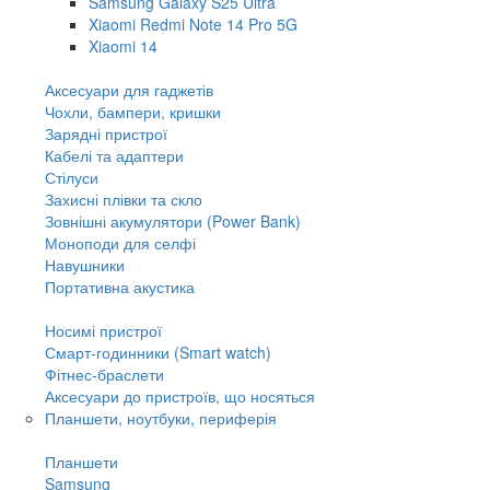
Samsung Galaxy S25 Ultra
Xiaomi Redmi Note 14 Pro 5G
Xiaomi 14
Аксесуари для гаджетів
Чохли, бампери, кришки
Зарядні пристрої
Кабелі та адаптери
Стілуси
Захисні плівки та скло
Зовнішні акумулятори (Power Bank)
Моноподи для селфі
Навушники
Портативна акустика
Носимі пристрої
Смарт-годинники (Smart watch)
Фітнес-браслети
Аксесуари до пристроїв, що носяться
Планшети, ноутбуки, периферія
Планшети
Samsung