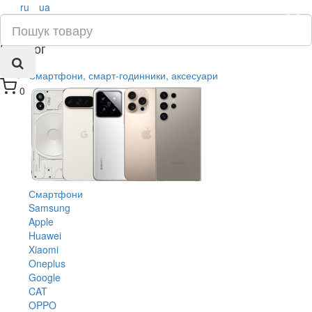
ru
ua
×
Каталог
Смартфони, смарт-годинники, аксесуари
0
Смартфони
Samsung
Apple
Huawei
Xiaomi
Oneplus
Google
CAT
OPPO