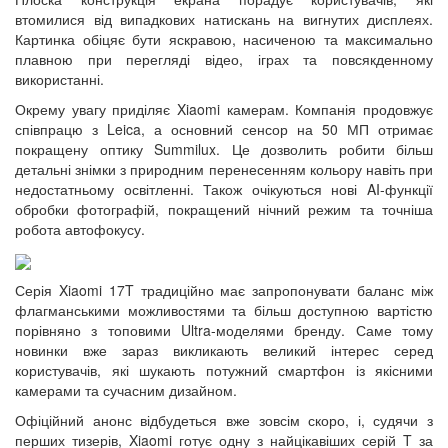
втомилися від випадкових натискань на вигнутих дисплеях.
Картинка обіцяє бути яскравою, насиченою та максимально
плавною при перегляді відео, іграх та повсякденному
використанні.
Окрему увагу приділяє Xiaomi камерам. Компанія продовжує
співпрацю з Leica, а основний сенсор на 50 МП отримає
покращену оптику Summilux. Це дозволить робити більш
детальні знімки з природним перенесенням кольору навіть при
недостатньому освітленні. Також очікуються нові AI-функції
обробки фотографій, покращений нічний режим та точніша
робота автофокусу.
Серія Xiaomi 17T традиційно має запропонувати баланс між
флагманськими можливостями та більш доступною вартістю
порівняно з топовими Ultra-моделями бренду. Саме тому
новинки вже зараз викликають великий інтерес серед
користувачів, які шукають потужний смартфон із якісними
камерами та сучасним дизайном.
Офіційний анонс відбудеться вже зовсім скоро, і, судячи з
перших тизерів, Xiaomi готує одну з найцікавіших серій T за