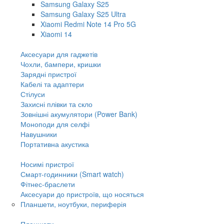
Samsung Galaxy S25
Samsung Galaxy S25 Ultra
Xiaomi Redmi Note 14 Pro 5G
Xiaomi 14
Аксесуари для гаджетів
Чохли, бампери, кришки
Зарядні пристрої
Кабелі та адаптери
Стілуси
Захисні плівки та скло
Зовнішні акумулятори (Power Bank)
Моноподи для селфі
Навушники
Портативна акустика
Носимі пристрої
Смарт-годинники (Smart watch)
Фітнес-браслети
Аксесуари до пристроїв, що носяться
Планшети, ноутбуки, периферія
Планшети