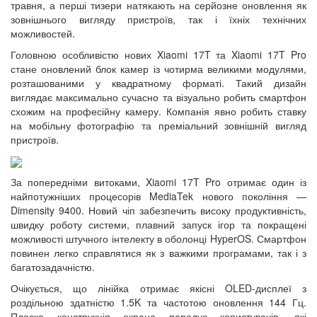
травня, а перші тизери натякають на серйозне оновлення як
зовнішнього вигляду пристроїв, так і їхніх технічних
можливостей.
Головною особливістю нових Xiaomi 17T та Xiaomi 17T Pro
стане оновлений блок камер із чотирма великими модулями,
розташованими у квадратному форматі. Такий дизайн
виглядає максимально сучасно та візуально робить смартфон
схожим на професійну камеру. Компанія явно робить ставку
на мобільну фотографію та преміальний зовнішній вигляд
пристроїв.
За попередніми витоками, Xiaomi 17T Pro отримає один із
найпотужніших процесорів MediaTek нового покоління —
Dimensity 9400. Новий чіп забезпечить високу продуктивність,
швидку роботу системи, плавний запуск ігор та покращені
можливості штучного інтелекту в оболонці HyperOS. Смартфон
повинен легко справлятися як з важкими програмами, так і з
багатозадачністю.
Очікується, що лінійка отримає якісні OLED-дисплеї з
роздільною здатністю 1.5K та частотою оновлення 144 Гц.
Плоска конструкція екрана порадує користувачів, які