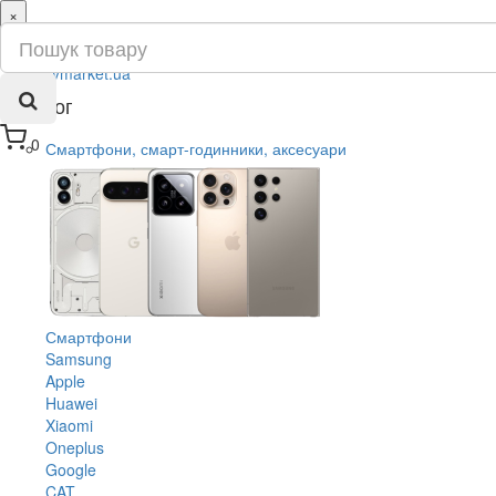
×
ru
ua
Каталог
0
Смартфони, смарт-годинники, аксесуари
Смартфони
Samsung
Apple
Huawei
Xiaomi
Oneplus
Google
CAT